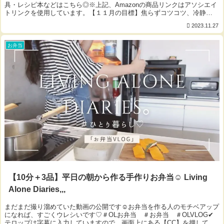
具・レシピ本などはこちら◎※上記、Amazonの商品リンクはアソシエイ
トリンクを使用しています。【１１月の目標】焦らずコツコツ、冷静
に。 byかっちゃん◎おすすめの動画◎▼【...
2023.11.27
お弁当
【10分＋3品】平日の朝から作る手作りお弁当☺︎ Living
Alone Diaries,,,
まだまだ撮り溜めていた動画の公開です☺︎お弁当を作る人のモチベアップ
になれば、すごくウレシいです♡＃OLお弁当 ＃お弁当 ＃OLVLOG✔︎
テロップは字幕に入力していますので、画面上にある【CC】を押して、