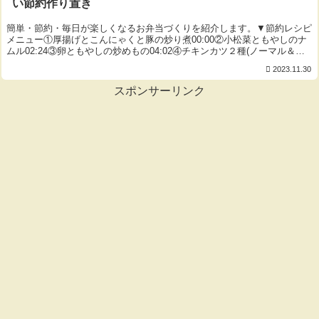
い節約作り置き
簡単・節約・毎日が楽しくなるお弁当づくりを紹介します。▼節約レシピ
メニュー①厚揚げとこんにゃくと豚の炒り煮00:00②小松菜ともやしのナ
ムル02:24③卵ともやしの炒めもの04:02④チキンカツ２種(ノーマル＆磯
辺)06:04⑤卵と豆腐のふ...
2023.11.30
スポンサーリンク