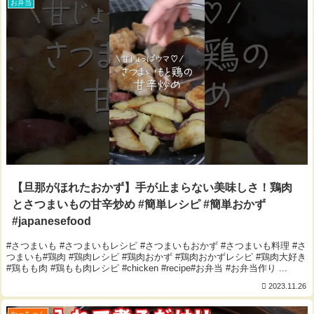
お弁当
【旦那がほれたおかず】手が止まらない美味しさ！鶏肉
とさつまいもの甘辛炒め #簡単レシピ #簡単おかず
#japanesefood
#さつまいも #さつまいもレシピ #さつまいもおかず #さつまいも料理 #さ
つまいも#鶏肉 #鶏肉レシピ #鶏肉おかず #鶏肉おかずレシピ #鶏肉大好き
#鶏もも肉 #鶏もも肉レシピ #chicken #recipe#お弁当 #お弁当作り ...
2023.11.26
かっちゃん