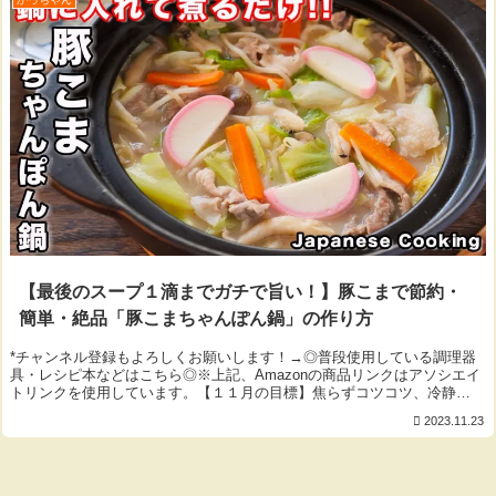
【最後のスープ１滴までガチで旨い！】豚こまで節約・
簡単・絶品「豚こまちゃんぽん鍋」の作り方
*チャンネル登録もよろしくお願いします！→◎普段使用している調理器
具・レシピ本などはこちら◎※上記、Amazonの商品リンクはアソシエイ
トリンクを使用しています。【１１月の目標】焦らずコツコツ、冷静
に。 byかっちゃん▼今回使用した材料（2...
2023.11.23