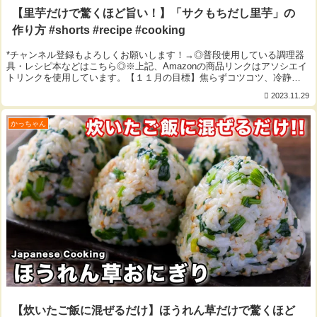
【里芋だけで驚くほど旨い！】「サクもちだし里芋」の
作り方 #shorts #recipe #cooking
*チャンネル登録もよろしくお願いします！→◎普段使用している調理器
具・レシピ本などはこちら◎※上記、Amazonの商品リンクはアソシエイ
トリンクを使用しています。【１１月の目標】焦らずコツコツ、冷静
に。 byかっちゃん▼今回使用した材料（2...
2023.11.29
かっちゃん
【炊いたご飯に混ぜるだけ】ほうれん草だけで驚くほど