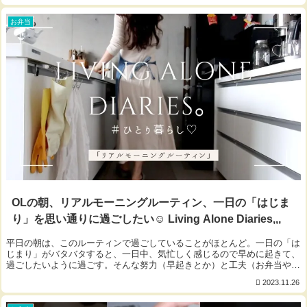
お弁当
OLの朝、リアルモーニングルーティン、一日の「はじま
り」を思い通りに過ごしたい☺︎ Living Alone Diaries,,,
平日の朝は、このルーティンで過ごしていることがほとんど。一日の「は
じまり」がバタバタすると、一日中、気忙しく感じるので早めに起きて、
過ごしたいように過ごす。そんな努力（早起きとか）と工夫（お弁当や朝
食）をしています☺︎モチベUpにつながれば...
2023.11.26