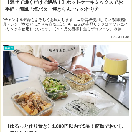
【混ぜて焼くだけで絶品！】ホットケーキミックスでお
手軽・簡単「塩バター焼きりんご」の作り方
*チャンネル登録もよろしくお願いします！→◎普段使用している調理器
具・レシピ本などはこちら◎※上記、Amazonの商品リンクはアソシエイ
トリンクを使用しています。【１１月の目標】焦らずコツコツ、冷静
に。 byかっちゃん▼今回使用した材料（2...
2023.11.30
お弁当
【ゆるっと作り置き】1,000円以内で5品！簡単でおいし