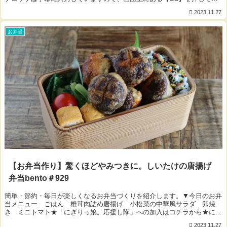
字幕ONにしてもうと視聴可能⚙ ́...
2023.11.27
お弁当
【お弁当作り】驚くほどやみつきに。しいたけの唐揚げ
弁当bento＃929
簡単・節約・毎日が楽しくなるお弁当づくりを紹介します。▼今日のお弁
当メニュー ごはん 椎茸肉詰め唐揚げ 小松菜の中華風サラダ 卵焼
き ミニトマト★「にぎりっ娘。応援し隊」への加入はコチラから★にぎ
りっ娘の公式ブログ★お弁当に関する注意事項-...
2023.11.27