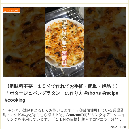
かっちゃん
【調味料不要・１５分で作れてお手軽・簡単・絶品！】
「ポタージュパングラタン」の作り方 #shorts #recipe
#cooking
*チャンネル登録もよろしくお願いします！→◎普段使用している調理器
具・レシピ本などはこちら◎※上記、Amazonの商品リンクはアソシエイ
トリンクを使用しています。【１１月の目標】焦らずコツコツ、冷静
に。 byかっちゃん▼今回使用した材料（1...
2023.11.26