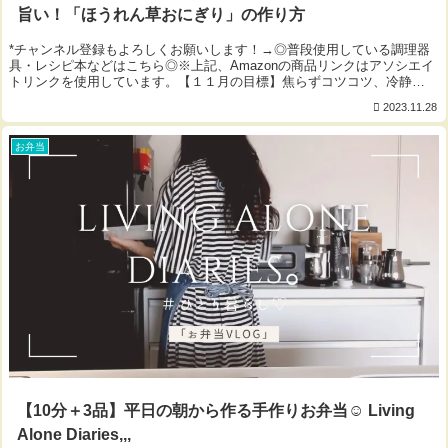
旨い！「ほうれん草おにぎり」の作り方
*チャンネル登録もよろしくお願いします！→◎普段使用している調理器
具・レシピ本などはこちら◎※上記、Amazonの商品リンクはアソシエイ
トリンクを使用しています。【１１月の目標】焦らずコツコツ、冷静
に。 byかっちゃん▼今回使用した材料（5...
2023.11.28
お弁当
【10分＋3品】平日の朝から作る手作りお弁当☺︎ Living
Alone Diaries,,,