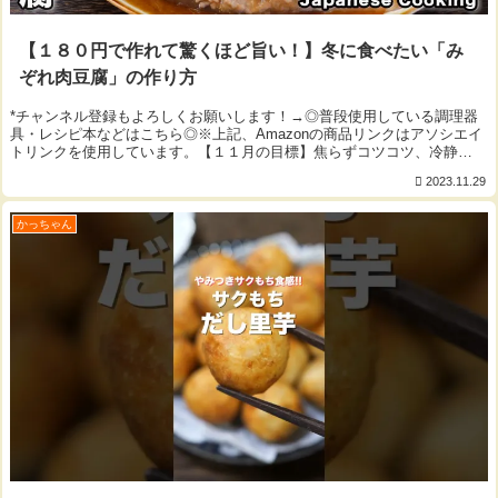
【１８０円で作れて驚くほど旨い！】冬に食べたい「み
ぞれ肉豆腐」の作り方
*チャンネル登録もよろしくお願いします！→◎普段使用している調理器
具・レシピ本などはこちら◎※上記、Amazonの商品リンクはアソシエイ
トリンクを使用しています。【１１月の目標】焦らずコツコツ、冷静
に。 byかっちゃん▼今回使用した材料（2...
2023.11.29
かっちゃん