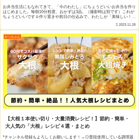
お弁当生活にもなれてきて、「今のわたし」にちょうどいいお弁当を作り
はじめました。毎朝10分程度、おかずは3品。（撮影時は別です）これが
ちょうどいいです☺︎作り置きや前日の仕込みで、わたしが「美味しい！」
「食べたい♡」お弁当を作り、会社で空腹...
2023.11.28
かっちゃん
【大根１本使い切り・大量消費レシピ！】節約・簡単・
大人気の「大根」レシピ４選・まとめ
*チャンネル登録もよろしくお願いします！→◎普段使用している調理器