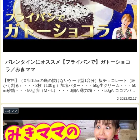
バレンタインにオススメ【フライパンで】ガトーショコ
ラ／みきママ
【材料】（直径18㎝の底の抜けないケーキ型1台分）板チョコレート（細
かく割る）・・・2枚（100ｇ）加塩バター・・・50g生クリーム・・・50
㏄砂糖・・・90ｇ卵（M～L）・・・3個A 薄力粉・・・50gA ココアパウ
ダー（無糖）・・・30...
2022.02.17
みきママ