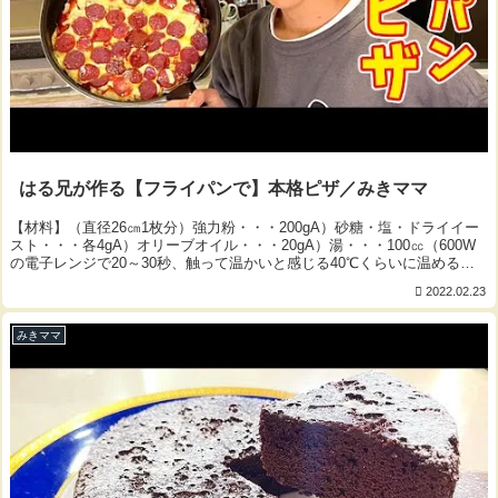
はる兄が作る【フライパンで】本格ピザ／みきママ
【材料】（直径26㎝1枚分）強力粉・・・200gA）砂糖・塩・ドライイー
スト・・・各4gA）オリーブオイル・・・20gA）湯・・・100㏄（600W
の電子レンジで20～30秒、触って温かいと感じる40℃くらいに温める）
サラミやカルパス（5㎜...
2022.02.23
みきママ