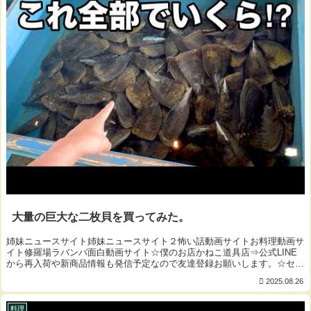
大量の巨大な二枚貝を買ってみた。
姉妹ニュースサイト姉妹ニュースサイト２怖い話動画サイトお料理動画サ
イト修羅場ラバンバ面白動画サイト☆僕のお店かねこ道具店⇒公式LINE
から再入荷や新商品情報も発信予定なので友達登録お願いします。☆セカ
ンドチャンネル⇒☆Twitter⇒☆イン...
2025.08.26
料理