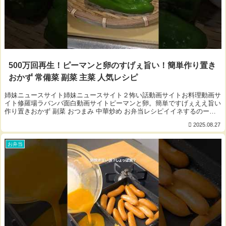
500万回再生！ピーマンと卵のすげぇ旨い！簡単作り置き
おかず 常備菜 副菜 主菜 人気レシピ
姉妹ニュースサイト姉妹ニュースサイト２怖い話動画サイトお料理動画サ
イト修羅場ラバンバ面白動画サイトピーマンと卵。簡単ですげぇええ旨い
作り置きおかず 副菜 おつまみ 中華炒め お弁当レシピイイネするのーよ
👍🏻 ̖́-‬◆材料ピーマン 200ｇ...
2025.08.27
お弁当