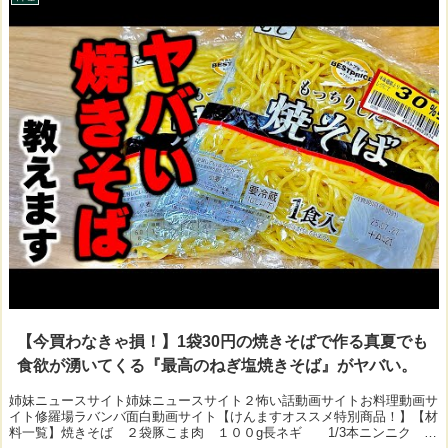
【今買わなきゃ損！】1袋30円の焼きそばで作る真夏でも
食欲が湧いてくる『最高のねぎ塩焼きそば』がヤバい。
姉妹ニュースサイト姉妹ニュースサイト２怖い話動画サイトお料理動画サ
イト修羅場ラバンバ面白動画サイト【けんますオススメ特別商品！】【材
料一覧】焼きそば ２袋豚こま肉 １００g長ネギ 1/3本ニンニク １