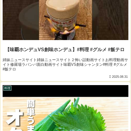
【味覇ホンデュVS創味ホンデュ】#料理 #グルメ #飯テロ
姉妹ニュースサイト姉妹ニュースサイト２怖い話動画サイトお料理動画サ
イト修羅場ラバンバ面白動画サイト味覇VS創味シャンタン#料理 #グルメ
#飯テロ
2025.08.31
料理