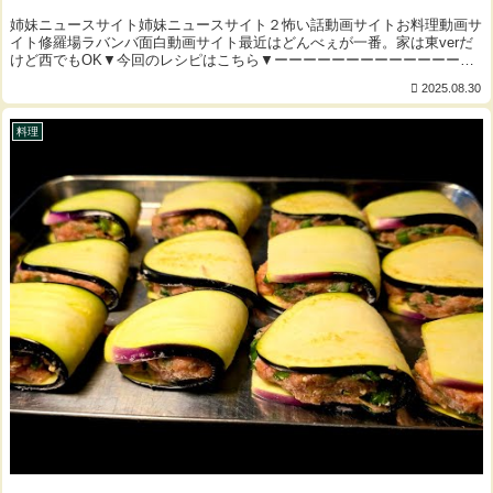
姉妹ニュースサイト姉妹ニュースサイト２怖い話動画サイトお料理動画サ
イト修羅場ラバンバ面白動画サイト最近はどんべぇが一番。家は東verだ
けど西でもOK▼今回のレシピはこちら▼ーーーーーーーーーーーーーー
どん兵衛 １個薬味ネギ ２本お湯 １...
2025.08.30
料理