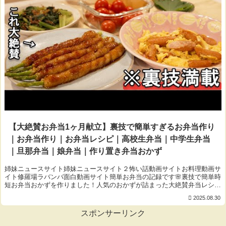
【大絶賛お弁当1ヶ月献立】裏技で簡単すぎるお弁当作り
｜お弁当作り｜お弁当レシピ｜高校生弁当｜中学生弁当
｜旦那弁当｜娘弁当｜作り置き弁当おかず
姉妹ニュースサイト姉妹ニュースサイト２怖い話動画サイトお料理動画サ
イト修羅場ラバンバ面白動画サイト簡単お弁当の記録です🌸裏技で簡単時
短お弁当おかずを作りました！人気のおかずが詰まった大絶賛弁当レシピ
盛り沢山です✨簡単お弁当作り記録をゆるく投...
2025.08.30
スポンサーリンク