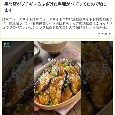
専門店がブチギレるふざけた料理がバズってたので晒し
ます
姉妹ニュースサイト姉妹ニュースサイト２怖い話動画サイトお料理動画サ
イト修羅場ラバンバ面白動画サイトおばあちゃんの出演動画はこちら！リ
ュウジのバズレシピショップ動画を見て楽しんで頂けましたら高評価、コ
メントをお願いします！★今回のレシピはこち...
2025.08.29
料理