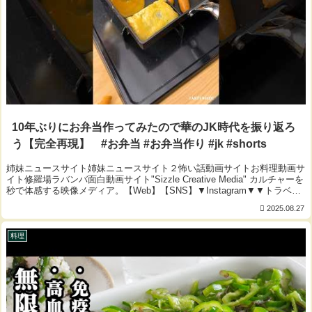
10年ぶりにお弁当作ってみたので華のJK時代を振り返ろ
う【完全再現】 #お弁当 #お弁当作り #jk #shorts
姉妹ニュースサイト姉妹ニュースサイト２怖い話動画サイトお料理動画サ
イト修羅場ラバンバ面白動画サイト"Sizzle Creative Media" カルチャーを
秒で体感する映像メディア。【Web】【SNS】▼Instagram▼▼トラベル
専門...
2025.08.27
料理