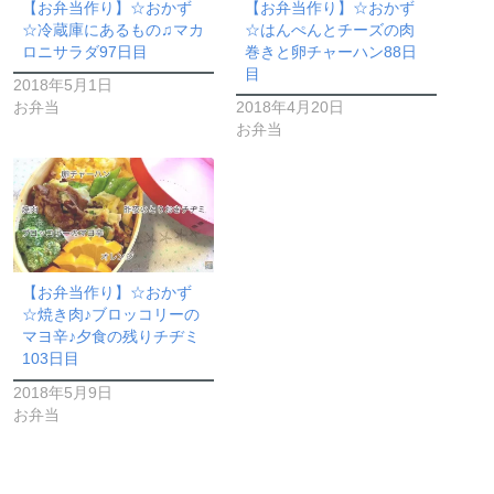
【お弁当作り】☆おかず
【お弁当作り】☆おかず
☆冷蔵庫にあるもの♫マカ
☆はんぺんとチーズの肉
ロニサラダ97日目
巻きと卵チャーハン88日
目
2018年5月1日
お弁当
2018年4月20日
お弁当
【お弁当作り】☆おかず
☆焼き肉♪ブロッコリーの
マヨ辛♪夕食の残りチヂミ
103日目
2018年5月9日
お弁当