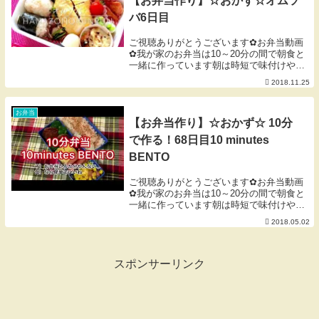
【お弁当作り】☆おかず☆オムソ
バ6日目
ご視聴ありがとうございます✿お弁当動画
✿我が家のお弁当は10～20分の間で朝食と
一緒に作っています朝は時短で味付けや調
理することが多いです日々のリアルなお弁
2018.11.25
当作りの為、お洒落なお弁当動画ではあり
ませんが、楽しんで頂けると頂けると嬉し
いです調...
お弁当
【お弁当作り】☆おかず☆ 10分
で作る！68日目10 minutes
BENTO
ご視聴ありがとうございます✿お弁当動画
✿我が家のお弁当は10～20分の間で朝食と
一緒に作っています朝は時短で味付けや調
理することが多いです日々のリアルなお弁
2018.05.02
当作りの為、お洒落なお弁当動画ではあり
ませんが、楽しんで頂けると頂けると嬉し
いです調...
スポンサーリンク