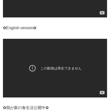
✿English
version✿
✿我が家の食生活公開中✿