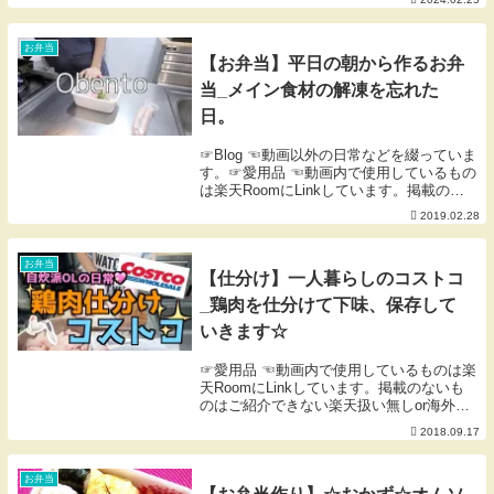
ヨ焼き ミニトマト ★「にぎりっ娘。
応援し隊」への加入はコチラから★にぎり
っ娘の公式ブロ...
お弁当
【お弁当】平日の朝から作るお弁
当_メイン食材の解凍を忘れた
日。
☞Blog ☜動画以外の日常などを綴っていま
す。☞愛用品 ☜動画内で使用しているもの
は楽天RoomにLinkしています。掲載のな
いものはご紹介できない楽天扱い無しor海
2019.02.28
外製品等です。※楽天Room内のコメント
にも対応しておりません。
お弁当
【仕分け】一人暮らしのコストコ
_鶏肉を仕分けて下味、保存して
いきます☆
☞愛用品 ☜動画内で使用しているものは楽
天RoomにLinkしています。掲載のないも
のはご紹介できない楽天扱い無しor海外製
品等です。※楽天Room内のコメントにも
2018.09.17
対応しておりません。
お弁当