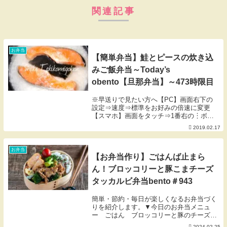
関連記事
お弁当
【簡単弁当】鮭とピースの炊き込
みご飯弁当～Today’s
obento【旦那弁当】～473時限目
※早送りで見たい方へ【PC】画面右下の
設定⇒速度⇒標準をお好みの倍速に変更
【スマホ】画面をタッチ⇒1番右の︙ボタ
ンをタッチ⇒再生速度こんにちは、にぎり
2019.02.17
っ娘。です！今日は鮭の炊き込みご飯に、
今が旬のグリーンピースを混ぜ込んだ炊き
込みご飯に、焼...
お弁当
【お弁当作り】ごはんば止まら
ん！ブロッコリーと豚こまチーズ
タッカルビ弁当bento＃943
簡単・節約・毎日が楽しくなるお弁当づく
りを紹介します。▼今日のお弁当メニュ
ー ごはん ブロッコリーと豚のチーズタ
ッカルビ風 カニカマ卵焼き ちくわのマ
2024.02.25