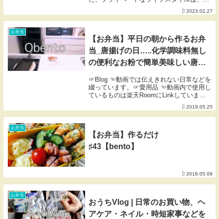
ンラインサロンにて更新中です♡詳しく
2023.02.27
は、ご紹介ページをご覧ください❤︎📍＿＿
＿＿＿＿＿＿＿＿＿＿＿＿＿＿＿＿＿＿＿
＿＿＿⚫...
お弁当
【お弁当】平日の朝から作るお弁
当_唐揚げの日…..化学調味料無し
の便利なお粉で簡単美味しい唐揚
げ🍗
☞Blog ☜動画では伝えきれない日常などを
綴っています。☞愛用品 ☜動画内で使用し
ているものは楽天RoomにLinkしていま
す。掲載のないものはご紹介できない楽天
2019.05.25
扱い無しor海外製品等です。※楽天Room
内のコメントにも対応しておりません...
お弁当
【お弁当】作るだけ
♯43【bento】
2018.05.09
お弁当
おうちVlog | 日常のお買い物、ヘ
アケア・ネイル・時短家事などを