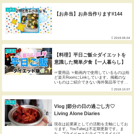
お弁当
【お弁当】お弁当作ります#144
2019.06.04
お弁当
【料理】平日ご飯☆ダイエットを
意識した簡単夕食【一人暮らし】
☞愛用品 ☜動画内で使用しているものは殆
ど楽天RoomにLinkしています。掲載のな
いものはご紹介できない海外製品等です。
☞ コメント等について ☜YouTube開設当
2018.10.07
初より登録者数・評価・コメントは考えが
あってCloseしています。発信や...
お弁当
Vlog |節分の日の過ごし方♡
Living Alone Diaries
現在は起業家としての活動を主軸にしてお
ります。YouTubeは不定期更新です。ま
た、プライベートなライフスタイルは、オ