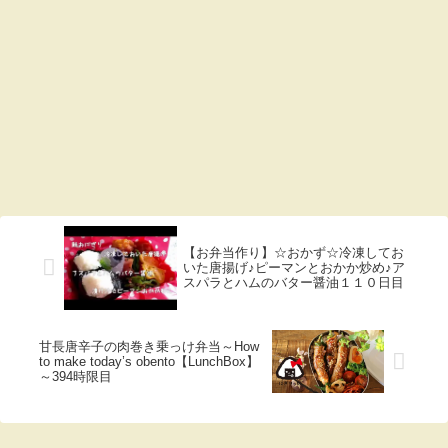
【お弁当作り】☆おかず☆冷凍してお
いた唐揚げ♪ピーマンとおかか炒め♪ア
スパラとハムのバター醤油１１０日目
甘長唐辛子の肉巻き乗っけ弁当～How
to make today’s obento【LunchBox】
～394時限目