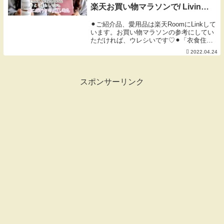
楽天お買い物マラソンで/ Living
Alone Diaries ❤︎
⚫︎ご紹介品、愛用品は楽天RoomにLinkして
います。お買い物マラソンの参考にしてい
ただければ、ウレシいです♡⚫︎「衣食住」
のライフスタイル発信をしています☺︎📌お
2022.04.24
しゃれVlogひとり暮らしの日々(お買い物シ
ーン・ファッション）やコダワリ...
スポンサーリンク