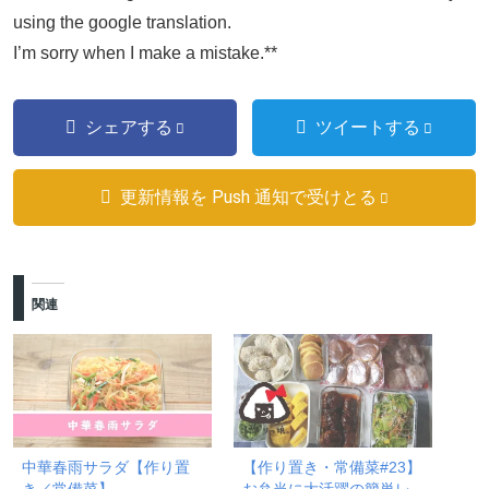
using the google translation.
I’m sorry when I make a mistake.**
シェアする
ツイートする
更新情報を Push 通知で受けとる
関連
中華春雨サラダ【作り置
【作り置き・常備菜#23】
き／常備菜】
お弁当に大活躍の簡単レ