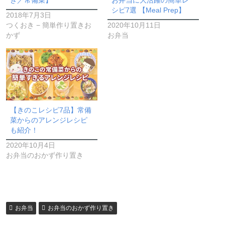
シピ7選 【Meal Prep】
2018年7月3日
つくおき − 簡単作り置きお
2020年10月11日
かず
お弁当
【きのこレシピ7品】常備
菜からのアレンジレシピ
も紹介！
2020年10月4日
お弁当のおかず作り置き
お弁当
お弁当のおかず作り置き