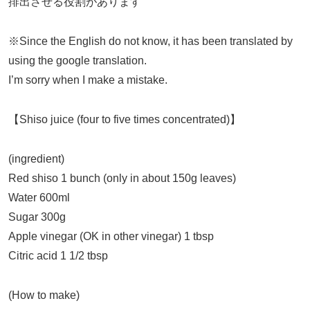
排出させる役割があります
※Since the English do not know, it has been translated by
using the google translation.
I’m sorry when I make a mistake.
【Shiso juice (four to five times concentrated)】
(ingredient)
Red shiso 1 bunch (only in about 150g leaves)
Water 600ml
Sugar 300g
Apple vinegar (OK in other vinegar) 1 tbsp
Citric acid 1 1/2 tbsp
(How to make)