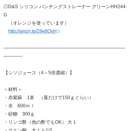
◎D&S シリコン パンチングストレーナー グリーンHH244-
G
（オレンジを使っています）
http://amzn.to/29e8QsH
——————————————————————————
————
【シソジュース（4～5倍濃縮）】
＜材料＞
・赤紫蘇 1束 （葉だけで150ｇぐらい）
・水 600ｍｌ
・砂糖 300ｇ
・リンゴ酢（他の酢でもOK） 大１
・クエン酸 大１と1/2