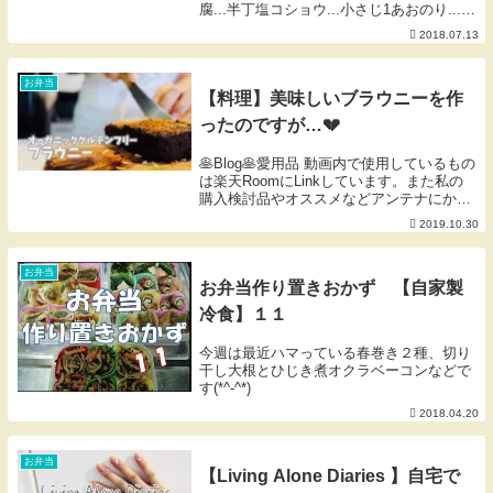
腐...半丁塩コショウ...小さじ1あおのり...
少々片栗粉...適量１．れんこんを1cm弱の
2018.07.13
厚さにの輪切りに、にんじん、たまねぎは
みじん切りに、...
お弁当
【料理】美味しいブラウニーを作
ったのですが…💔
🥞Blog🥞愛用品 動画内で使用しているもの
は楽天RoomにLinkしています。また私の
購入検討品やオススメなどアンテナにかか
ったものをLinkしているお買い物メモでも
2019.10.30
あります。ご活用いただけたら幸いです🐰
※掲載のないものは楽天扱い無しor...
お弁当
お弁当作り置きおかず 【自家製
冷食】１１
今週は最近ハマっている春巻き２種、切り
干し大根とひじき煮オクラベーコンなどで
す(*^-^*)
2018.04.20
お弁当
【Living Alone Diaries 】自宅で