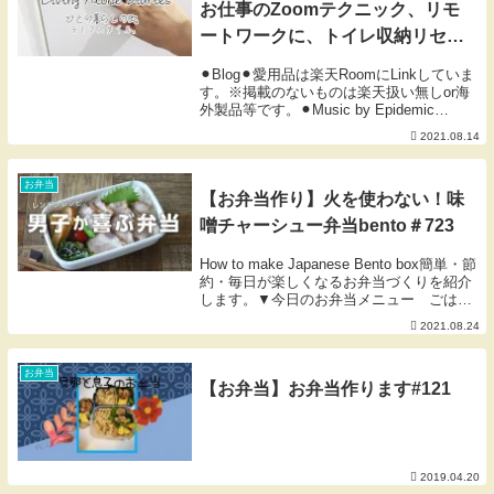
お仕事のZoomテクニック、リモ
ートワークに、トイレ収納リセッ
ト☺︎
⚫︎Blog⚫︎愛用品は楽天RoomにLinkしていま
す。※掲載のないものは楽天扱い無しor海
外製品等です。⚫︎Music by Epidemic
Sound.#LivingAloneDiaries #ひとり暮らし
2021.08.14
#ライフスタイル＃おしゃ...
お弁当
【お弁当作り】火を使わない！味
噌チャーシュー弁当bento＃723
How to make Japanese Bento box簡単・節
約・毎日が楽しくなるお弁当づくりを紹介
します。▼今日のお弁当メニュー ごは
ん レンチン豚チャーシュー 卵焼き 小
2021.08.24
松菜とじゃこのおひたし ミニトマト
【レンチン！豚チャーシュ...
お弁当
【お弁当】お弁当作ります#121
2019.04.20