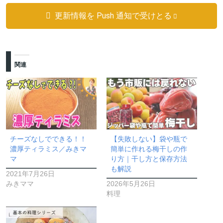
更新情報を Push 通知で受けとる
関連
チーズなしでできる！！
【失敗しない】袋や瓶で
濃厚ティラミス／みきマ
簡単に作れる梅干しの作
マ
り方｜干し方と保存方法
も解説
2021年7月26日
みきママ
2026年5月26日
料理