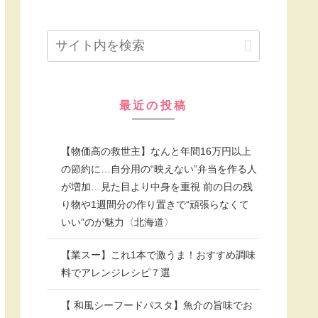
最近の投稿
【物価高の救世主】なんと年間16万円以上
の節約に…自分用の“映えない”弁当を作る人
が増加…見た目より中身を重視 前の日の残
り物や1週間分の作り置きで“頑張らなくて
いい”のが魅力〈北海道〉
【業スー】これ1本で激うま！おすすめ調味
料でアレンジレシピ７選
【 和風シーフードパスタ】魚介の旨味でお