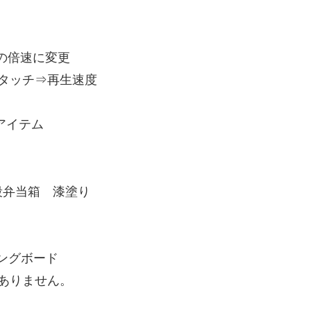
の倍速に変更
タッチ⇒再生速度
アイテム
段弁当箱 漆塗り
ィングボード
ありません。