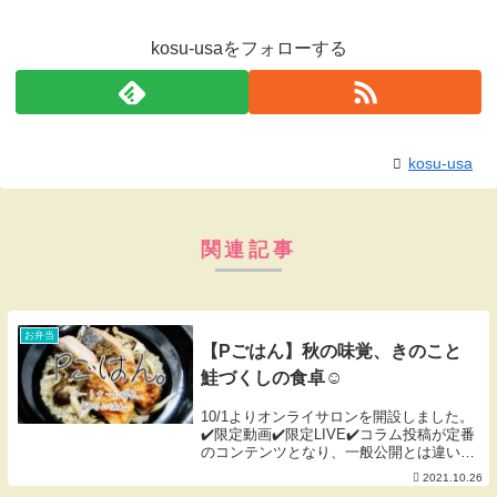
kosu-usaをフォローする
kosu-usa
関連記事
お弁当
【Pごはん】秋の味覚、きのこと
鮭づくしの食卓☺︎
10/1よりオンライサロンを開設しました。
✔️限定動画✔️限定LIVE✔️コラム投稿が定番
のコンテンツとなり、一般公開とは違い、
より濃く深く発信しています♡詳しくは下
2021.10.26
記詳細ページに記載しております。皆様の