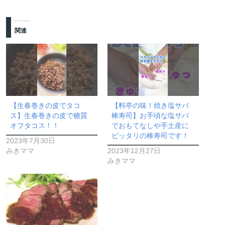
関連
【生春巻きの皮でタコ
【料亭の味！焼き塩サバ
ス】生春巻きの皮で糖質
棒寿司】お手頃な塩サバ
オフタコス！！
でおもてなしや手土産に
ピッタリの棒寿司です！
2023年7月30日
みきママ
2023年12月27日
みきママ