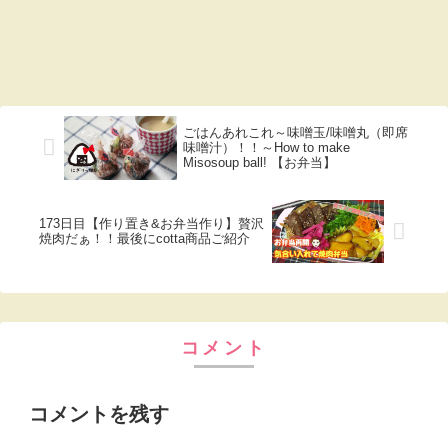
ごはんあれこれ～味噌玉/味噌丸（即席
味噌汁）！！～How to make
Misosoup ball! 【お弁当】
173日目【作り置き&お弁当作り】贅沢
焼肉だぁ！！最後にcotta商品ご紹介
コメント
コメントを残す