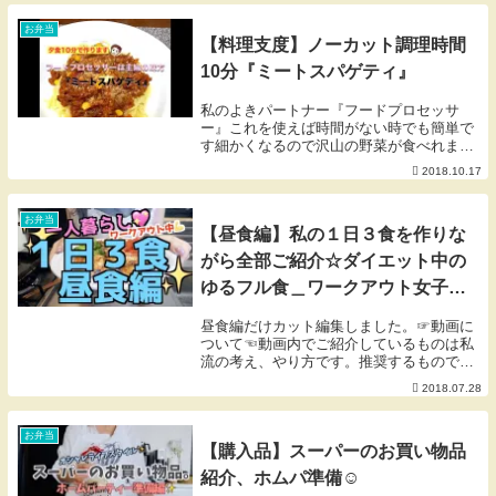
ご参加をお待ちております♡⚫︎詳細ペ...
お弁当
【料理支度】ノーカット調理時間
10分『ミートスパゲティ』
私のよきパートナー『フードプロセッサ
ー』これを使えば時間がない時でも簡単で
す細かくなるので沢山の野菜が食べれます
他にはしめじ、なすなどもあいますおスス
2018.10.17
メ野菜があったら教えて下さい野菜苦手な
お子さんにおススメです
お弁当
【昼食編】私の１日３食を作りな
がら全部ご紹介☆ダイエット中の
ゆるフル食＿ワークアウト女子
what i eat in a day 【一人暮ら
昼食編だけカット編集しました。☞動画に
し】
ついて☜動画内でご紹介しているものは私
流の考え、やり方です。推奨するものでも
絶対的なものでもありません。ご自身のラ
2018.07.28
イフスタイルにあった方法を見つける為の
参考程度にとどめていただければと思いま
す。*食品・...
お弁当
【購入品】スーパーのお買い物品
紹介、ホムパ準備☺︎