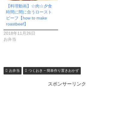
【料理動画】☆肉☆夕食
時間に間に合うロースト
ビーフ【how to make
roastbeef】
2018年11月26日
お弁当
お弁当
つくおき − 簡単作り置きおかず
スポンサーリンク