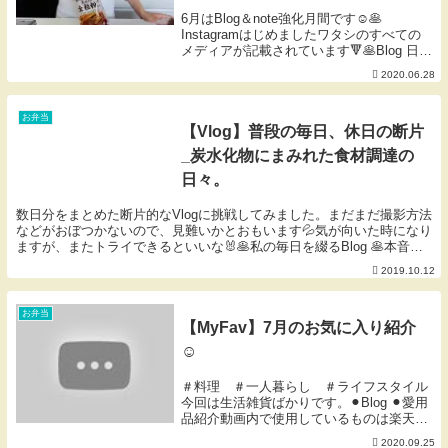
6月はBlog＆note強化月間です☺︎🥞
Instagramはじめましたワタシのすべての
メディアが記載されています🔻🥞Blog 日常
のこと🥞note 頑張ってること🥞愛用品 動
2020.06.28
画内で使用しているものは楽天Roomに
Linkしています。また私...
お弁当
【Vlog】普段の毎日、休日の断片
_炭水化物にまみれた食材調達の
日々。
数日分をまとめた断片的なVlogに挑戦してみました。まだまだ撮影方法
などがおぼつかないので、見難いかとおもいます💦気が向いた時になり
ますが、またトライできるといいな🐰🥞私の毎日を綴るBlog 🥞本音の
note版（有料）🥞愛用品 動画内で使用...
2019.10.12
お弁当
【MyFav】7月のお気に入り紹介
☺︎
＃料理 ＃一人暮らし ＃ライフスタイル
今回は生活雑貨ばかりです。⚫︎Blog ⚫︎愛用
品紹介動画内で使用しているものは楽天
RoomにLinkしています。また私の購入検
2020.09.25