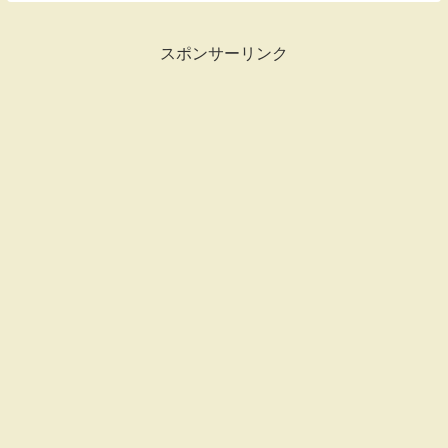
討品やオススメなどアンテナにかかったも
のをLinkしているお買い物メモでも...
スポンサーリンク