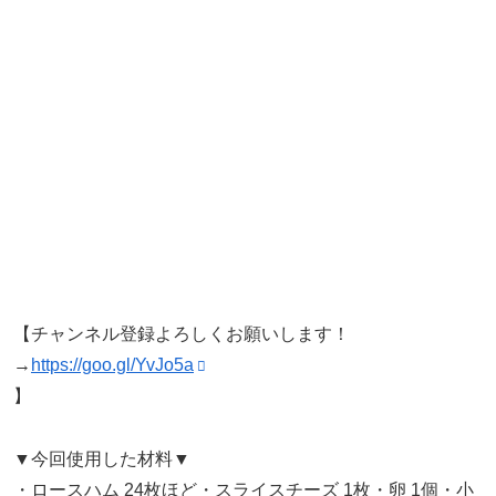
【チャンネル登録よろしくお願いします！
→
https://goo.gl/YvJo5a
】
▼今回使用した材料▼
・ロースハム 24枚ほど・スライスチーズ 1枚・卵 1個・小