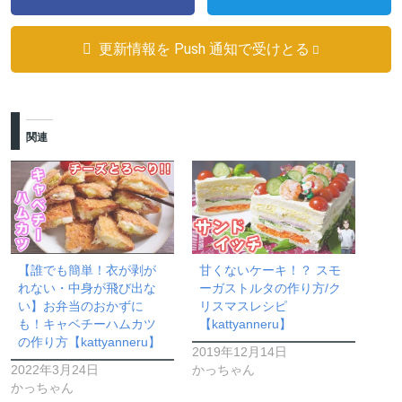
更新情報を Push 通知で受けとる
関連
【誰でも簡単！衣が剥が
甘くないケーキ！？ スモ
れない・中身が飛び出な
ーガストルタの作り方/ク
い】お弁当のおかずに
リスマスレシピ
も！キャベチーハムカツ
【kattyanneru】
の作り方【kattyanneru】
2019年12月14日
2022年3月24日
かっちゃん
かっちゃん