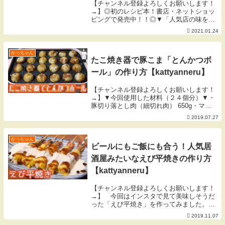
【チャンネル登録よろしくお願いします！
→】◎初のレシピ本！書店・ネットショッ
ピングで発売中！！◎▼「人気店の味をお
うちで！週末が楽しくなる再現ごはん」
2021.01.24
▼【１月の目標】一年の始まり。気持ちよ
くスタートしよう。 byかっちゃん▼今回
使用した材料...
かっちゃん
たこ焼き器で豚こま「とんかつボ
ール」の作り方【kattyanneru】
【チャンネル登録よろしくお願いします！
→】▼今回使用した材料（２４個分）▼・
豚切り落とし肉（細切れ肉） 650g・マヨ
ネーズ 大さじ3・塩胡椒 小さじ2/3・パン
2019.07.27
粉 適量▼「twitter」▼▼「instagram」
▼▼｢Pinterest...
かっちゃん
ビールにもご飯にも合う！人気居
酒屋みたいなえび平焼きの作り方
【kattyanneru】
【チャンネル登録よろしくお願いします！
→】 今回はインスタで見て美味しそうだ
った「えび平焼き」を作ってみました。
ぷりぷりの海老を卵で巻いて、周りにかけ
2019.11.07
たソースとマヨネーズが美味しいレシピで