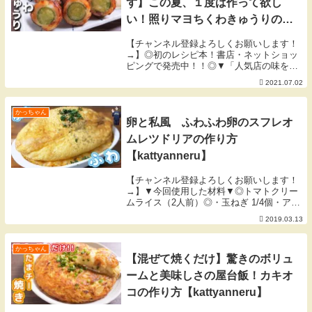
ず】この夏、１度は作って欲し
い！照りマヨちくわきゅうりの作
り方【kattyanneru】
【チャンネル登録よろしくお願いします！
→】◎初のレシピ本！書店・ネットショッ
ピングで発売中！！◎▼「人気店の味をお
うちで！週末が楽しくなる再現ごはん」
2021.07.02
▼【６月の目標】季節の変わり目に気をつ
けよう！ byかっちゃん▼今回使用した
材料（２人前...
かっちゃん
卵と私風 ふわふわ卵のスフレオ
ムレツドリアの作り方
【kattyanneru】
【チャンネル登録よろしくお願いします！
→】▼今回使用した材料▼◎トマトクリー
ムライス（2人前）◎・玉ねぎ 1/4個・アボ
カド 1/4個・にんにく 1カケ・パセリ 少々
2019.03.13
むきえび 100g・バター 10g・薄力粉 大さ
じ1・牛乳 200ml・ご...
かっちゃん
【混ぜて焼くだけ】驚きのボリュ
ームと美味しさの屋台飯！カキオ
コの作り方【kattyanneru】