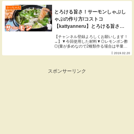
す。▼今回使用した材料▼・海老 10尾・
料理酒 適...
かっちゃん
とろける旨さ！サーモンしゃぶし
ゃぶの作り方/コストコ
【kattyanneru】とろける旨さ！
サーモンしゃぶしゃぶの作り方/
【チャンネル登録よろしくお願いします！
コストコ【kattyanneru】
→】▼今回使用した材料▼◎レモンポン酢
◎(量が多めなので2種類作る場合は半量で
作って下さい)・醤油 大さじ5・酢 大さじ
2019.02.20
2・レモン果汁 大さじ1・だしの素 少々◎
わさび胡麻ダレ◎・味噌 小さじ2・マヨ
ネ...
スポンサーリンク