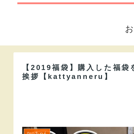
お
【2019福袋】購入した福
挨拶【kattyanneru】
かっちゃん