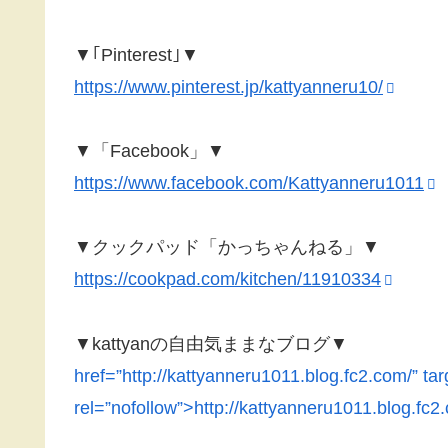
▼｢Pinterest｣▼
https://www.pinterest.jp/kattyanneru10/
▼「Facebook」▼
https://www.facebook.com/Kattyanneru1011
▼クックパッド「かっちゃんねる」▼
https://cookpad.com/kitchen/11910334
▼kattyanの自由気ままなブログ▼
href=”http://kattyanneru1011.blog.fc2.com/” ta
rel=”nofollow”>http://kattyanneru1011.blog.fc2