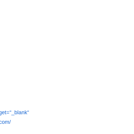
rget=”_blank”
.com/