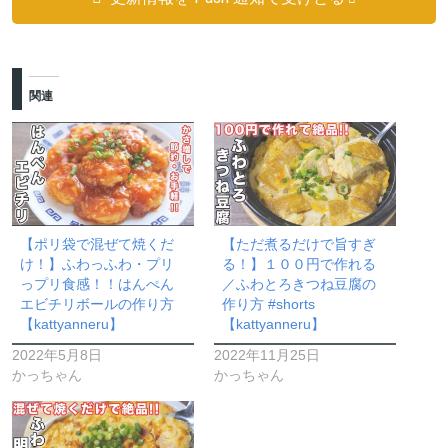
関連
【ポリ袋で混ぜて焼くだ
【ただ煮るだけで旨すぎ
け！】ふわっふわ・プリ
る！】１００円で作れる
っプリ食感！！はんぺん
／ふわとろきつね豆腐の
エビチリボールの作り方
作り方 #shorts
【kattyanneru】
【kattyanneru】
2022年5月8日
2022年11月25日
かっちゃん
かっちゃん