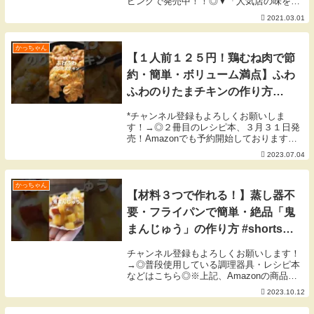
ピングで発売中！！◎▼「人気店の味をお
うちで！週末が楽しくなる再現ごはん」
2021.03.01
▼【２月の目標】無理なく毎日、コツコツ
と。 byかっちゃん▼今回使用した材料
▼・鶏むね肉 ...
かっちゃん
【１人前１２５円！鶏むね肉で節
約・簡単・ボリューム満点】ふわ
ふわのりたまチキンの作り方
#shorts 【kattyanneru】
*チャンネル登録もよろしくお願いしま
す！→◎２冊目のレシピ本、３月３１日発
売！Amazonでも予約開始しております
◎▼「簡単なのにウマすぎる! もりもり野
2023.07.04
菜レシピ」▼▼「人気店の味をおうちで！
週末が楽しくなる再現ごはん」▼【７月の
目標】暑さ...
かっちゃん
【材料３つで作れる！】蒸し器不
要・フライパンで簡単・絶品「鬼
まんじゅう」の作り方 #shorts
#cooking #recipe
チャンネル登録もよろしくお願いします！
→◎普段使用している調理器具・レシピ本
などはこちら◎※上記、Amazonの商品リ
ンクはアソシエイトリンクを使用していま
2023.10.12
す。【１０月の目標】季節の変わり目、体
調管理。 byかっちゃん▼今回使用した材