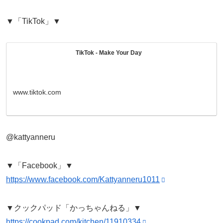
▼「TikTok」▼
TikTok - Make Your Day
www.tiktok.com
@kattyanneru
▼「Facebook」▼
https://www.facebook.com/Kattyanneru1011
▼クックパッド「かっちゃんねる」▼
https://cookpad.com/kitchen/11910334