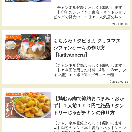
【チャンネル登録よろしくお願いします！
→】◎初のレシピ本！書店・ネットショッ
ピングで発売中！！◎▼「人気店の味をお
うちで！週末が楽しくなる再現ごはん」
2021.05.10
▼【５月の目標】常に前向きに・元気にす
ごそう！ byかっちゃん▼今回使用した
材料（２人前...
かっちゃん
もちふわ！タピオカ クリスマス
シフォンケーキの作り方
【kattyanneru】
【チャンネル登録よろしくお願いします！
→】▼今回使用した材料（4号・13cmシフ
ォン型）▼・卵 2個・グラニュー糖
10g（卵黄用）・水 20g・サラダ油 20g・
2019.02.13
バニラエッセンス 少々・グラニュー糖
25g（卵白用）・薄力粉 45g・ベー...
かっちゃん
【鶏むね肉で節約おつまみ・おか
ず】１人前１５０円で絶品！タン
ドリーじゃがチキンの作り方
【kattyanneru】
【チャンネル登録よろしくお願いします！
→】◎初のレシピ本！書店・ネットショッ