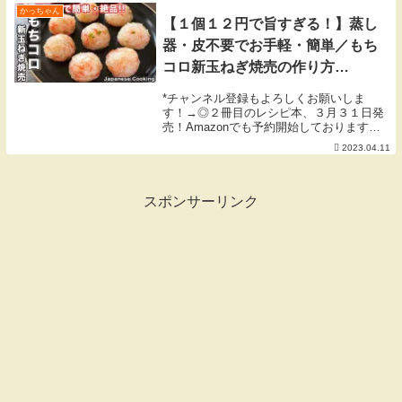
料（2...
かっちゃん
【１個１２円で旨すぎる！】蒸し
器・皮不要でお手軽・簡単／もち
コロ新玉ねぎ焼売の作り方
【kattyanneru】
*チャンネル登録もよろしくお願いしま
す！→◎２冊目のレシピ本、３月３１日発
売！Amazonでも予約開始しております
◎▼「簡単なのにウマすぎる! もりもり野
2023.04.11
菜レシピ」▼▼「人気店の味をおうちで！
週末が楽しくなる再現ごはん」▼【４月の
目標】新生...
スポンサーリンク