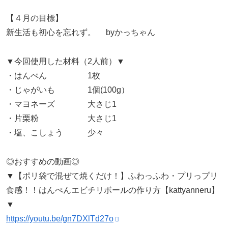
【４月の目標】
新生活も初心を忘れず。 byかっちゃん
▼今回使用した材料（2人前）▼
・はんぺん 1枚
・じゃがいも 1個(100g）
・マヨネーズ 大さじ1
・片栗粉 大さじ1
・塩、こしょう 少々
◎おすすめの動画◎
▼【ポリ袋で混ぜて焼くだけ！】ふわっふわ・プリっプリ
食感！！はんぺんエビチリボールの作り方【kattyanneru】
▼
https://youtu.be/gn7DXlTd27o