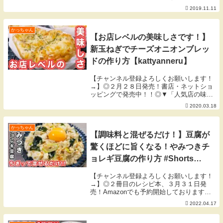
た。 見た目以上に辛くなく、旨味がグッ
2019.11.11
と詰まったぷりぷりの海老が美味しいレシ
ピです。▼今回使用した材料▼◎ヤンニョ
ムダレ◎・に...
かっちゃん
【お店レベルの美味しさです！】
新玉ねぎでチーズオニオンブレッ
ドの作り方【kattyanneru】
【チャンネル登録よろしくお願いします！
→】◎２月２８日発売！書店・ネットショ
ッピングで発売中！！◎▼「人気店の味を
おうちで！週末が楽しくなる再現ごはん」
2020.03.18
▼たっぷりの新玉ねぎにチーズ、、、そり
ゃ美味しいですよね！！▼今回使用した材
料▼◎パン生...
かっちゃん
【調味料と混ぜるだけ！】豆腐が
驚くほどに旨くなる！やみつきチ
ョレギ豆腐の作り方 #Shorts
【kattyanneru】
【チャンネル登録よろしくお願いします！
→】◎２冊目のレシピ本、３月３１日発
売！Amazonでも予約開始しております
◎▼「簡単なのにウマすぎる! もりもり野
2022.04.17
菜レシピ」▼▼「人気店の味をおうちで！
週末が楽しくなる再現ごはん」▼【３月の