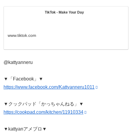
TikTok - Make Your Day
www.tiktok.com
@kattyanneru
▼「Facebook」▼
https://www.facebook.com/Kattyanneru1011
▼クックパッド「かっちゃんねる」▼
https://cookpad.com/kitchen/11910334
▼kattyanアメブロ▼