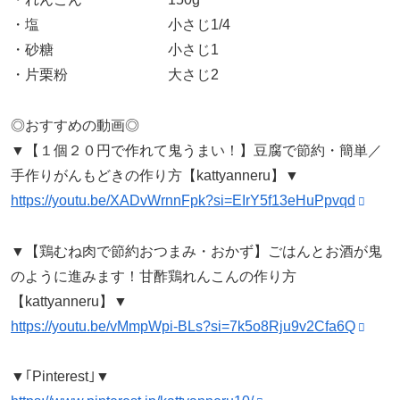
・塩 小さじ1/4
・砂糖 小さじ1
・片栗粉 大さじ2
◎おすすめの動画◎
▼【１個２０円で作れて鬼うまい！】豆腐で節約・簡単／
手作りがんもどきの作り方【kattyanneru】▼
https://youtu.be/XADvWrnnFpk?si=EIrY5f13eHuPpvqd
▼【鶏むね肉で節約おつまみ・おかず】ごはんとお酒が鬼
のように進みます！甘酢鶏れんこんの作り方
【kattyanneru】▼
https://youtu.be/vMmpWpi-BLs?si=7k5o8Rju9v2Cfa6Q
▼｢Pinterest｣▼