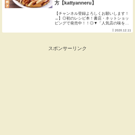
方【kattyanneru】
【チャンネル登録よろしくお願いします！
→】◎初のレシピ本！書店・ネットショッ
ピングで発売中！！◎▼「人気店の味をお
うちで！週末が楽しくなる再現ごはん」
2020.12.11
▼【１２月の目標】一年の締めくくり。頑
張る。 byかっちゃん▼今回使用した材料
▼・もやし ...
スポンサーリンク