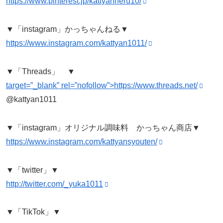
https://www.pinterest.jp/kattyanneru10/
▼「instagram」かっちゃんねる▼
https://www.instagram.com/kattyan1011/
▼「Threads」 ▼
target=”_blank” rel=”nofollow”>https://www.threads.net/
@kattyan1011
▼「instagram」オリジナル調味料 かっちゃん商店▼
https://www.instagram.com/kattyansyouten/
▼「twitter」▼
http://twitter.com/_yuka1011
▼「TikTok」▼