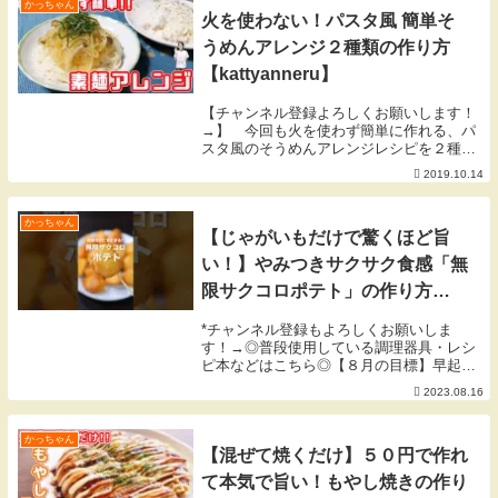
目標】平和...
かっちゃん
火を使わない！パスタ風 簡単そ
うめんアレンジ２種類の作り方
【kattyanneru】
【チャンネル登録よろしくお願いします！
→】 今回も火を使わず簡単に作れる、パ
スタ風のそうめんアレンジレシピを２種類
作ってみました。 夏場の我が家の冷蔵庫
2019.10.14
には、必ず「玉子豆腐」が入っています
（笑）▼今回使用した材料▼◎めんつゆバ
ター玉ねぎそう...
かっちゃん
【じゃがいもだけで驚くほど旨
い！】やみつきサクサク食感「無
限サクコロポテト」の作り方
#shorts
*チャンネル登録もよろしくお願いしま
す！→◎普段使用している調理器具・レシ
ピ本などはこちら◎【８月の目標】早起き
して朝活頑張る。 byかっちゃん▼今回使
2023.08.16
用した材料（2人前）▼・じゃがい
も 200g・ホットケーキミッ
クス 大さじ...
かっちゃん
【混ぜて焼くだけ】５０円で作れ
て本気で旨い！もやし焼きの作り