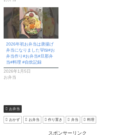
2026年初お弁当は唐揚げ
弁当になりました🐻🍱#お
弁当作り#お弁当#旦那弁
当#料理 #自炊記録
2026年1月5日
お弁当
お弁当
おかず
お弁当
作り置き
弁当
料理
スポンサーリンク