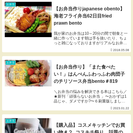
お弁当
【お弁当作りjapanese obento】
海老フライ弁当62日目fried
prawn bento
我が家のお弁当は10～20分の間で朝食と一
緒に作っています朝は手を抜いたり、ちょ
っと雑になっておりますがリアルなお弁当
作りをアップする為、手順はあまり編集し
2018.05.08
ていませんお洒落なお弁当動画ではありま
せんが、楽しんで頂けると頂けると嬉しい
です調理...
お弁当
【お弁当作り】「また食べた
い！」はんぺんふわっふわ肉団子
のチリソース弁当bento＃819
＼お弁当の悩みを解決できる本はこちら／
★新刊「頑張らないお弁当 」〜おかずは1
品じゃ、ダメですか?〜６刷重版しまし
た！ありがとうございます♡→​★初著書
2023.01.22
にぎりっ娘の「はじめての子どもべんと
う」も好評発売中ですHow to make Jap...
お弁当
【購入品】コスメキッチンでお買
い物＃２_コスキチ祭り、話題の