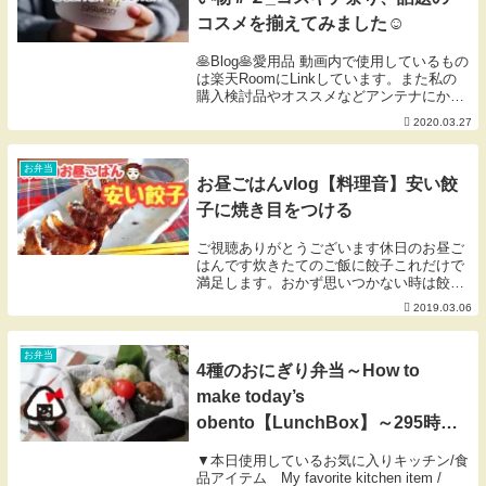
コスメを揃えてみました☺︎
🥞Blog🥞愛用品 動画内で使用しているもの
は楽天RoomにLinkしています。また私の
購入検討品やオススメなどアンテナにかか
ったものをLinkしているお買い物メモでも
2020.03.27
あります。ご活用いただけたら幸いです🐰
※掲載のないものは楽天扱い無しor...
お弁当
お昼ごはんvlog【料理音】安い餃
子に焼き目をつける
ご視聴ありがとうございます休日のお昼ご
はんです炊きたてのご飯に餃子これだけで
満足します。おかず思いつかない時は餃子
君助かります✿お弁当動画✿我が家のお弁
2019.03.06
当は10～20分の間で朝食と一緒に作ってい
ます朝は時短で味付けや調理することが多
いです日...
お弁当
4種のおにぎり弁当～How to
make today’s
obento【LunchBox】～295時限
目 【お弁当】
▼本日使用しているお気に入りキッチン/食
品アイテム My favorite kitchen item /