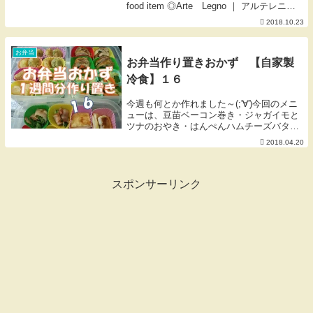
food item ◎Arte Legno ｜ アルテレニョ
のカッティングボード 形違いですが、
2018.10.23
1点ものですので同じものはありませ...
お弁当
お弁当作り置きおかず 【自家製
冷食】１６
今週も何とか作れました～(;'∀')今回のメニ
ューは、豆苗ベーコン巻き・ジャガイモと
ツナのおやき・はんぺんハムチーズバター
醤油炒め・チキンロール・長芋のから揚
2018.04.20
げ・野菜炒めです。今回も安価がテーマで
作りました。揚げ物は控えたいところです
が長芋...
スポンサーリンク