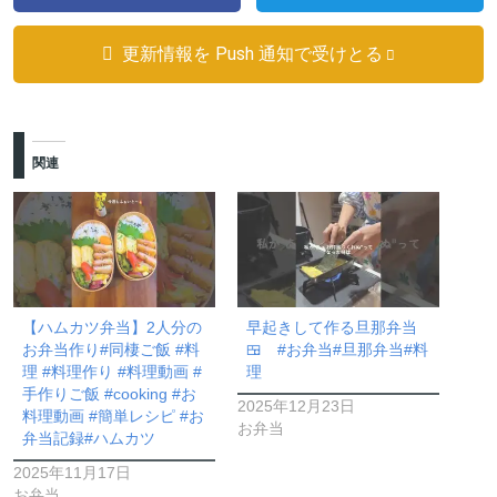
更新情報を Push 通知で受けとる
関連
【ハムカツ弁当】2人分の
早起きして作る旦那弁当
お弁当作り#同棲ご飯 #料
🍱 #お弁当#旦那弁当#料
理 #料理作り #料理動画 #
理
手作りご飯 #cooking #お
2025年12月23日
料理動画 #簡単レシピ #お
お弁当
弁当記録#ハムカツ
2025年11月17日
お弁当