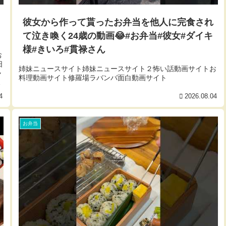
彼女から作って貰ったお弁当を他人に完食され
て泣き喚く24歳の動画😂#お弁当#彼女#ダイキ
様#きいろ#貫禄さん
お
日
姉妹ニュースサイト姉妹ニュースサイト２怖い話動画サイトお
ャ
料理動画サイト修羅場ラバンバ面白動画サイト
唐
4
2026.08.04
お弁当