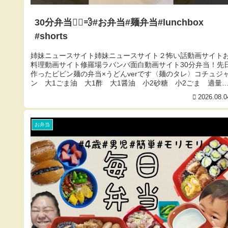
30分弁当🏃‍♀️💨#お弁当#麺弁当#lunchbox
#shorts
姉妹ニュースサイト姉妹ニュースサイト２怖い話動画サイト
料理動画サイト修羅場ラバンバ面白動画サイト30分弁当！先
作ったビビン麺の弁当×うどんverです〈麺のタレ〉コチュジ
ン 大1ごま油 大1酢 大1醤油 小2砂糖 小2ごま 適量
辛子 ...
2026.08.0
お弁当