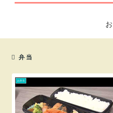
お
弁当
お弁当