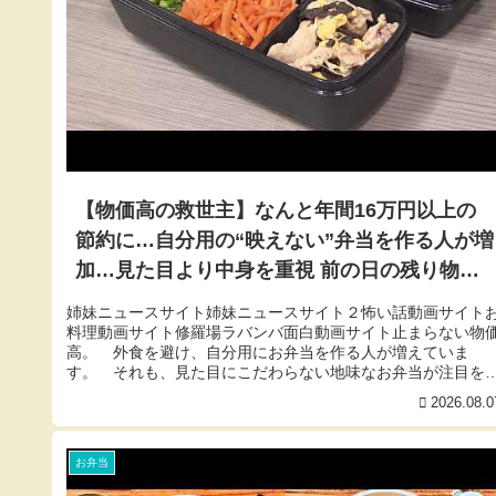
【物価高の救世主】なんと年間16万円以上の
節約に…自分用の“映えない”弁当を作る人が増
加…見た目より中身を重視 前の日の残り物や1
週間分の作り置きで“頑張らなくていい”のが魅
姉妹ニュースサイト姉妹ニュースサイト２怖い話動画サイト
力〈北海道〉
料理動画サイト修羅場ラバンバ面白動画サイト止まらない物
高。 外食を避け、自分用にお弁当を作る人が増えていま
す。 それも、見た目にこだわらない地味なお弁当が注目を
びているんです。 そ...
2026.08.0
お弁当