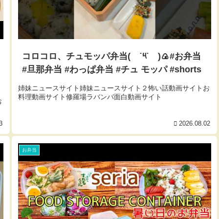
コロコロ、チュモッパ弁当( ˙༥˙ )🍙#お弁当
#旦那弁当 #わっぱ弁当 #チュ モッパ #shorts
姉妹ニュースサイト姉妹ニュースサイト２怖い話動画サイトお
料理動画サイト修羅場ラバンバ面白動画サイト
お
3
2026.08.02
お弁当