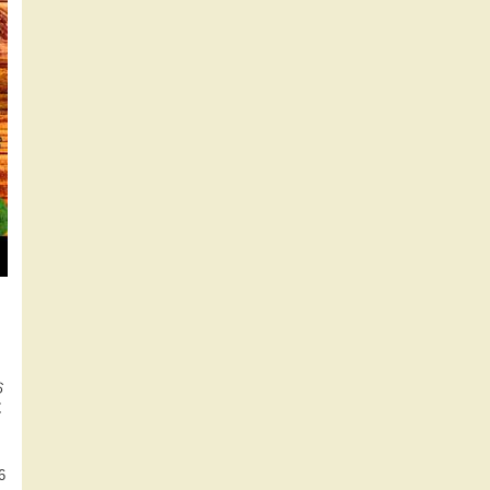
お
と
6