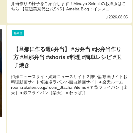
弁当作りの様子をご紹介します！Minayo Select のお洋服はこ
ちら 【渡辺美奈代公式SNS】Ameba Blog：インス...
2026.08.05
お弁当
【旦那に作る週6弁当】 #お弁当 #お弁当作り
方 #旦那弁当 #shorts #料理 #簡単レシピ #玉
子焼き
姉妹ニュースサイト姉妹ニュースサイト２怖い話動画サイトお
料理動画サイト修羅場ラバンバ面白動画サイト🔸楽天ルーム
room.rakuten.co.jp/room_3tachan/items🔸丸型フライパン［楽
天］🔸鉄フライパン［楽天］🔸わっぱ弁...