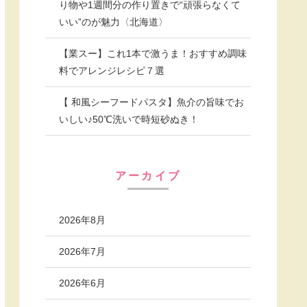
り物や1週間分の作り置きで“頑張らなくて
いい”のが魅力〈北海道〉
【業スー】これ1本で激うま！おすすめ調味
料でアレンジレシピ７選
【 和風シーフードパスタ】魚介の旨味でお
いしい♪50℃洗いで時短砂ぬき！
アーカイブ
2026年8月
2026年7月
2026年6月