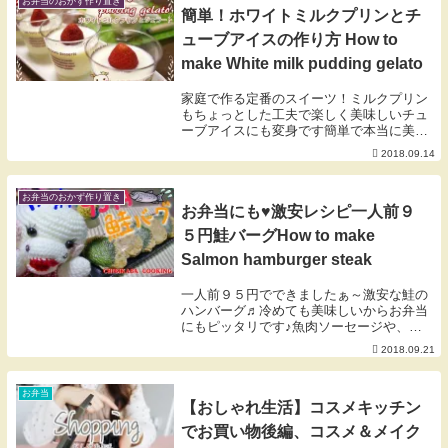
お弁当のおかず作り置き
簡単！ホワイトミルクプリンとチ
ューブアイスの作り方 How to
make White milk pudding gelato
家庭で作る定番のスイーツ！ミルクプリン
もちょっとした工夫で楽しく美味しいチュ
ーブアイスにも変身です簡単で本当に美味
しいので挑戦してみて下さい（＾＾）牛乳
2018.09.14
にゼラチン、練乳、苺は、やっぱり反則物
に美味しいですね♪How to make Whit...
お弁当のおかず作り置き
お弁当にも♥激安レシピ一人前９
５円鮭バーグHow to make
Salmon hamburger steak
一人前９５円でできましたぁ～激安な鮭の
ハンバーグ♬冷めても美味しいからお弁当
にもピッタリです♪魚肉ソーセージや、え
のきや、お豆腐でかさ増しです♥ボリュー
2018.09.21
ムがあって食べごたえありますよ（＾＾）
良かったら作ってね（＾３＾）How to
make...
お弁当
【おしゃれ生活】コスメキッチン
でお買い物後編、コスメ＆メイク