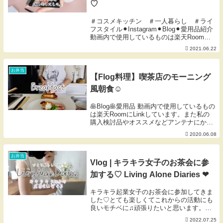
♡
＃コスメキッチン ＃一人暮らし ＃ライ
フスタイル⚫︎Instagram⚫︎Blog⚫︎愛用品紹介
動画内で使用しているものは楽天Roomに
Linkしています。また私の購入検討品やオ
2021.06.22
ススメなどアンテナにかかったものをLink
しているお買い物メモ...
お弁当
【Flog料理】喫茶店のモーニング
風朝食☺︎
🥞Blog🥞愛用品 動画内で使用しているもの
は楽天RoomにLinkしています。また私の
購入検討品やオススメなどアンテナにかか
ったものをLinkしているお買い物メモでも
2020.06.08
あります。ご活用いただけたら幸いです🐰
※掲載のないものは楽天扱い無しor...
お弁当
Vlog | キラキラ女子のお茶会に参
加する♡ Living Alone Diaries ❤︎
キラキラ起業女子のお茶会に参加してきま
した♡とても楽しくてこれからの活動にも
良いモチベに♫頑張りたいと思います。そ
こで、わたしもオンラインサロンのオフ会
2022.07.25