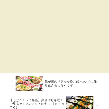
我が家のリアルな晩ご飯♪ついでに作
り置きもしちゃうぞ
【ほぼニチレイ弁当】弁当作りを近く
で見るぞ！その２９５のヤツ 【ＢＥＮ
ＴＯ】