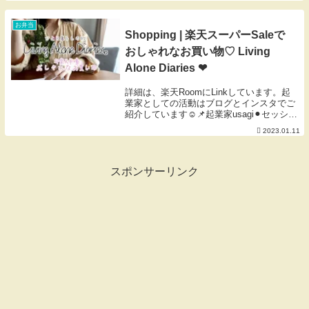
と自立女子のお茶会を開催します♡興味の
ある方はブログで告知しますのでチェック
してみてくだ...
お弁当
Shopping | 楽天スーパーSaleで
おしゃれなお買い物♡ Living
Alone Diaries ❤︎
詳細は、楽天RoomにLinkしています。起
業家としての活動はブログとインスタでご
紹介しています☺︎📌起業家usagi⚫︎セッショ
ン、講座⚫︎Instagram📌料理・家事・暮ら
2023.01.11
し・プライベートはオンライサロンでご紹
介しています♫⚫︎お申し...
スポンサーリンク