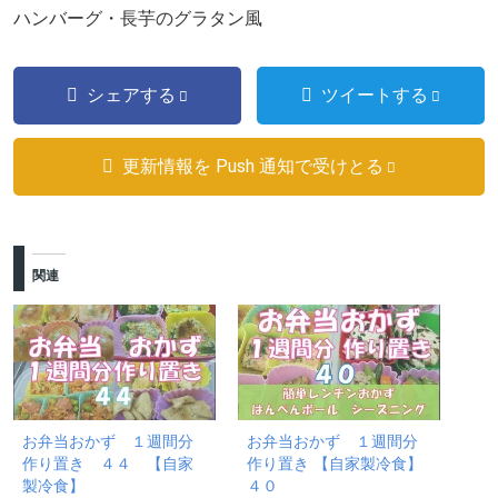
ハンバーグ・長芋のグラタン風
シェアする
ツイートする
更新情報を Push 通知で受けとる
関連
お弁当おかず １週間分
お弁当おかず １週間分
作り置き ４４ 【自家
作り置き 【自家製冷食】
製冷食】
４０