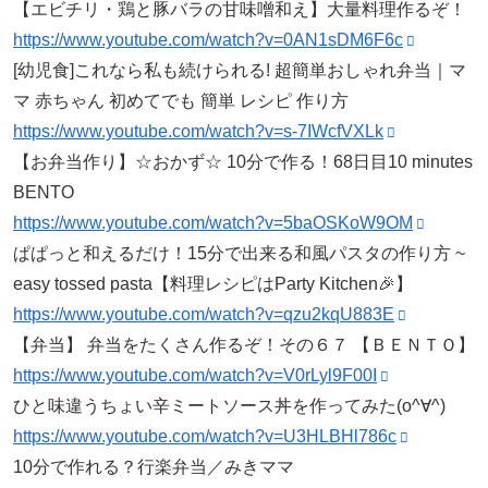
【エビチリ・鶏と豚バラの甘味噌和え】大量料理作るぞ！
https://www.youtube.com/watch?v=0AN1sDM6F6c
[幼児食]これなら私も続けられる! 超簡単おしゃれ弁当｜マ
マ 赤ちゃん 初めてでも 簡単 レシピ 作り方
https://www.youtube.com/watch?v=s-7IWcfVXLk
【お弁当作り】☆おかず☆ 10分で作る！68日目10 minutes
BENTO
https://www.youtube.com/watch?v=5baOSKoW9OM
ぱぱっと和えるだけ！15分で出来る和風パスタの作り方 ~
easy tossed pasta【料理レシピはParty Kitchen🎉】
https://www.youtube.com/watch?v=qzu2kqU883E
【弁当】 弁当をたくさん作るぞ！その６７ 【ＢＥＮＴＯ】
https://www.youtube.com/watch?v=V0rLyl9F00I
ひと味違うちょい辛ミートソース丼を作ってみた(o^∀^)
https://www.youtube.com/watch?v=U3HLBHl786c
10分で作れる？行楽弁当／みきママ