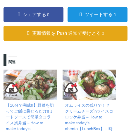
シェアする
ツイートする
更新情報を Push 通知で受けとる
関連
【10分で完成!!】野菜を切
オムライスの残りで！？
ってご飯に乗せるだけ!!ミ
クリームチーズinライスコ
ートソースで簡単タコラ
ロッケ弁当～How to
イス風弁当～How to
make today’s
make today’s
obento【LunchBox】～時