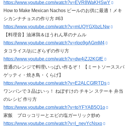
https://www.youtube.com/watch?v=EVR8WaKHSwY
How to Make Mexican Nachos ビールのお供に最適！メキ
シカンナチョスの作り方 #63
https://www.youtube.com/watch?v=mUQYGXbzLNw
【料理音】油淋鶏＆ほうれん草のナムル
https://www.youtube.com/watch?v=rIoo9gAGmM4
タコライス/おにぎらずの作り方
https://www.youtube.com/watch?v=dw4jZJ2KGfE
普通のレンジで料理いっぱい作るぞ！ 【ミートソーススパ
ゲッティ・焼き鳥・くらげ】
https://www.youtube.com/watch?v=E2ALCGfRTDs
ワンパンで３品はいっ！ ねぼすけの チキン ステーキ 弁当
のレシピ 作り方
https://www.youtube.com/watch?v=toYFYAB5Q1o
家飯 ブロッコリーとエビの塩ガーリック炒め
https://www.youtube.com/watch?v=l_nevYcNsxo