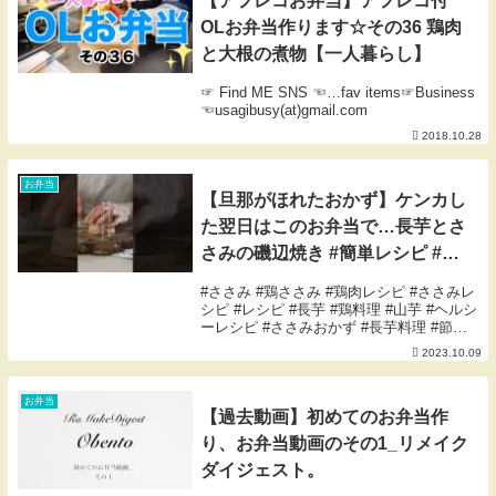
【アフレコお弁当】アフレコ付
OLお弁当作ります☆その36 鶏肉
と大根の煮物【一人暮らし】
☞ Find ME SNS ☜…fav items☞Business
☜usagibusy(at)gmail.com
2018.10.28
お弁当
【旦那がほれたおかず】ケンカし
た翌日はこのお弁当で…長芋とさ
さみの磯辺焼き #簡単レシピ #簡
単おかず #japanesefood
#ささみ #鶏ささみ #鶏肉レシピ #ささみレ
シピ #レシピ #長芋 #鶏料理 #山芋 #ヘルシ
ーレシピ #ささみおかず #長芋料理 #節約
レシピ
2023.10.09
お弁当
【過去動画】初めてのお弁当作
り、お弁当動画のその1_リメイク
ダイジェスト。