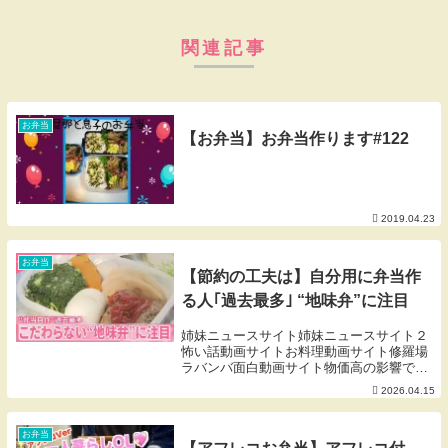
関連記事
お弁当
【お弁当】お弁当作ります#122
2019.04.23
お弁当
【節約の工夫は】自分用に弁当作
る人｢過去最多｣ “地味弁”に注目
姉妹ニュースサイト姉妹ニュースサイト２
怖い話動画サイトお料理動画サイト修羅場
ラバンバ面白動画サイト物価高の影響で自
分用にお弁当を作る人が過去最多になって
2026.04.15
います。自分のために作るから、見栄えは
そこまで気にせず、雑でもOKということ
です。取材を...
お弁当