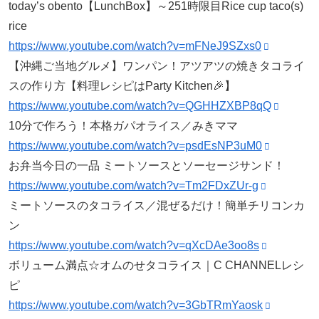
today’s obento【LunchBox】～251時限目Rice cup taco(s)
rice
https://www.youtube.com/watch?v=mFNeJ9SZxs0
【沖縄ご当地グルメ】ワンパン！アツアツの焼きタコライ
スの作り方【料理レシピはParty Kitchen🎉】
https://www.youtube.com/watch?v=QGHHZXBP8qQ
10分で作ろう！本格ガパオライス／みきママ
https://www.youtube.com/watch?v=psdEsNP3uM0
お弁当今日の一品 ミートソースとソーセージサンド！
https://www.youtube.com/watch?v=Tm2FDxZUr-g
ミートソースのタコライス／混ぜるだけ！簡単チリコンカ
ン
https://www.youtube.com/watch?v=qXcDAe3oo8s
ボリューム満点☆オムのせタコライス｜C CHANNELレシ
ピ
https://www.youtube.com/watch?v=3GbTRmYaosk