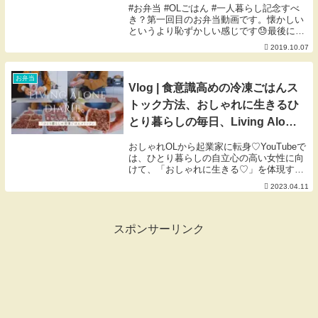
#お弁当 #OLごはん #一人暮らし記念すべ
き？第一回目のお弁当動画です。懐かしい
というより恥ずかしい感じです😓最後に今
思う感想などを書いています。よければご
2019.10.07
覧ください🐰🥞私の毎日を綴るBlog 🥞本音
のnote版（有料）🥞愛用品 動画内で...
お弁当
Vlog | 食意識高めの冷凍ごはんス
トック方法、おしゃれに生きるひ
とり暮らしの毎日、Living Alone
Diaries ❤︎
おしゃれOLから起業家に転身♡YouTubeで
は、ひとり暮らしの自立心の高い女性に向
けて、「おしゃれに生きる♡」を体現する
「ライフスタイル」をご紹介します♫オン
2023.04.11
ラインサロンでは、よりプライベートな情
報を発信中です。詳しくは、ご紹介ページ
をご...
スポンサーリンク