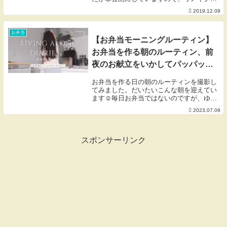
的に再撮影、編集しました。ソースに砂糖
2019.12.09
を入れるのを驚き批判？されたのですが、
プロでも使うテクニックです。騙されたと
思って使って...
お弁当
【お弁当モーニングルーティン】
お弁当を作る朝のルーティン、前
夜のお献立をいかしてパッパッと
作るおしゃれなお弁当☺︎ Living
お弁当を作る日の朝のルーティンを撮影し
Alone Diaries,,,
てみました。だいたいこんな朝を迎えてい
ます☺︎毎日お弁当ではないのですが、ゆく
ゆくはそうなったらいい♡と思いつつ、無
2023.07.09
理せず楽しくお弁当や自炊に向き合ってま
す。ひとり暮らしの自由を十分に謳歌しつ
つ、やりた...
スポンサーリンク