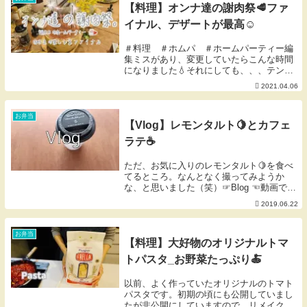
【料理】オンナ達の謝肉祭🥩ファ
イナル、デザートが最高☺︎
＃料理 ＃ホムパ ＃ホームパーティー編
集ミスがあり、変更していたらこんな時間
になりました💧それにしても、、、テンシ
ョンが上がった時の、わたしの話し方
2021.04.06
が、、、キライ、苦笑。でも、ショウガな
いよね💧⚫︎Blog⚫︎愛用品紹介動画内で使用
している...
お弁当
【Vlog】レモンタルト🍋とカフェ
ラテ☕️
ただ、お気に入りのレモンタルト🍋を食べ
てるところ。なんとなく撮ってみようか
な、と思いました（笑）☞Blog ☜動画では
伝えきれない日常などを綴っています。☞
2019.06.22
愛用品 ☜動画内で使用しているものは楽天
RoomにLinkしています。掲載のないも
の...
お弁当
【料理】大好物のオリジナルトマ
トパスタ_お野菜たっぷり🍝
以前、よく作っていたオリジナルのトマト
パスタです。初期の頃にも公開していまし
たが非公開にしていますので、リメイク版