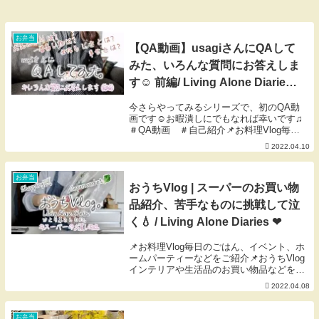
お弁当
【QA動画】usagiさんにQAして
みた、いろんな質問にお答えしま
す☺︎ 前編/ Living Alone Diaries
❤︎
今さらやってみるシリーズで、初のQA動
画です☺︎お暇潰しにでもなれば幸いです♫
＃QA動画 ＃自己紹介📌お料理Vlog毎日
のごはん、イベント、ホームパーティーな
2022.04.10
どをご紹介📌おうちVlogインテリアや生活
品のお買い物品などをご紹介📌おしゃれ
Vl...
お弁当
おうちVlog | スーパーのお買い物
品紹介、苦手なものに挑戦して泣
く💧 / Living Alone Diaries ❤︎
📌お料理Vlog毎日のごはん、イベント、ホ
ームパーティーなどをご紹介📌おうちVlog
インテリアや生活品のお買い物品などをご
紹介📌おしゃれVlogひとり暮らしの日々(お
2022.04.08
買い物シーン・ファッション）やコダワリ
のおしゃれな購入品のご紹介、Livi...
お弁当