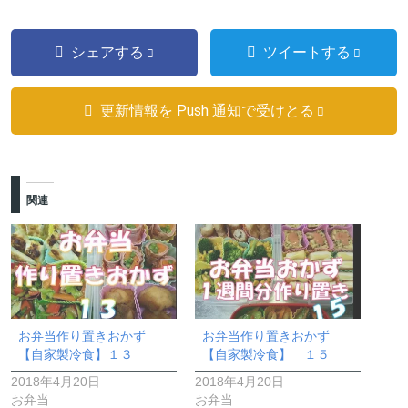
シェアする
ツイートする
更新情報を Push 通知で受けとる
関連
お弁当作り置きおかず
お弁当作り置きおかず
【自家製冷食】１３
【自家製冷食】 １５
2018年4月20日
2018年4月20日
お弁当
お弁当