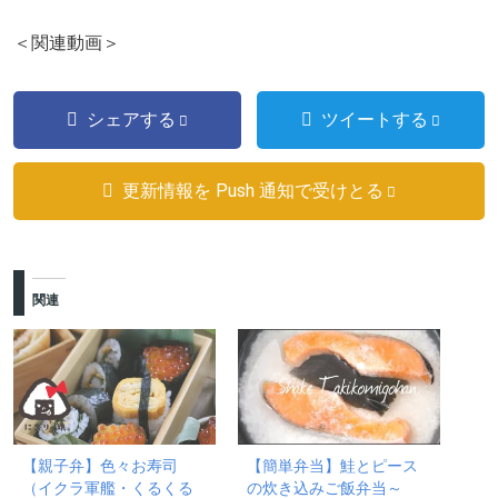
＜関連動画＞
シェアする
ツイートする
更新情報を Push 通知で受けとる
関連
【親子弁】色々お寿司
【簡単弁当】鮭とピース
（イクラ軍艦・くるくる
の炊き込みご飯弁当～