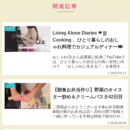
関連記事
お弁当
Living Alone Diaries ❤︎ |||
Cooking 、ひとり暮らしのおし
ゃれ料理でカジュアルディナー🍽
おしゃれOLから起業家に転身♡YouTubeで
は、ひとり暮らしの自立心の高い女性に向
けて、「おしゃれに生きる♡」を体現する
「理想のライフスタイル」をご紹介☺︎おし
2023.04.17
ゃれな理想のライフスタイル構築のマイン
ド＆ノウハウを伝授します♫⚫︎Insta...
お弁当
【朝食お弁当作り】野菜のオイス
ター炒め＆クリームパスタ42日目
ご視聴ありがとうございます✿お弁当動画
✿我が家のお弁当は10～20分の間で朝食と
一緒に作っています朝は時短で味付けや調
理することが多いです日々のリアルなお弁
2018.06.28
当作りの為、お洒落なお弁当動画ではあり