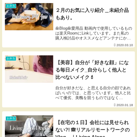
ませんが、楽しんで頂けると頂けると嬉し
いです調...
お弁当
２月のお気に入り紹介＿未紹介品
もあり。
🥞Blog🥞愛用品 動画内で使用しているもの
は楽天RoomにLinkしています。また私の
購入検討品やオススメなどアンテナにかか
ったものをLinkしているお買い物メモでも
2020.03.10
あります。ご活用いただけたら幸いです🐰
※掲載のないものは楽天扱い無しor...
お弁当
【美容】自分が「好きな顔」にな
る毎日メイク_自分らしく他人と
比べないメイク💄
自分が好きだな、と思える自分の顔であれ
ばいいのでは、と思っています。他人と比
べて優劣、美醜を競うものではなく
て。。。そんな観点からのワタシの毎日メ
2020.01.18
イクです。🥞Blog🥞愛用品 動画内で使用し
ているものは楽天RoomにLinkしていま
す。また...
お弁当
【在宅の１日】会社には見せられ
ない?! 🙈リアルリモートワークの