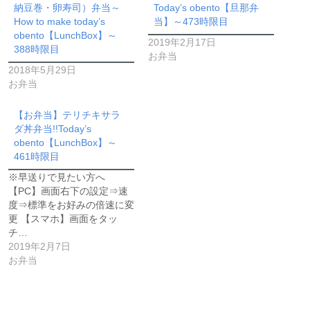
納豆巻・卵寿司）弁当～
Today’s obento【旦那弁
How to make today’s
当】～473時限目
obento【LunchBox】～
2019年2月17日
388時限目
お弁当
2018年5月29日
お弁当
【お弁当】テリチキサラ
ダ丼弁当!!Today’s
obento【LunchBox】～
461時限目
※早送りで見たい方へ
【PC】画面右下の設定⇒速
度⇒標準をお好みの倍速に変
更 【スマホ】画面をタッ
チ…
2019年2月7日
お弁当