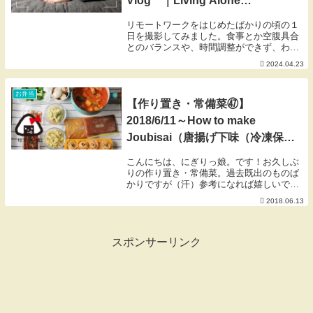
Vlog ｜Living Alone
Diaries✐️ᝰ
リモートワークをはじめたばかりの頃の１
日を撮影してみました。食事とか空腹具合
とのバランスや、時間調整ができず、わり
と手抜きごはんが多い時です🍜 ́-こんなの
2024.04.23
ばかり食べていたら太るので、（在宅って
運動不足になりがち,,,）今は、ヘルシー自
炊も...
お弁当
【作り置き・常備菜㊼】
2018/6/11～How to make
Joubisai（唐揚げ下味（冷凍保
存） ・豚丼の素（冷凍保存） ・
こんにちは、にぎりっ娘。です！お久しぶ
レッドキャベツのマリネ）
りの作り置き・常備菜。過去既出のものば
かりですが（汗）参考になれば嬉しいで
す。--------------------------------------------------------
2018.06.13
------...
スポンサーリンク