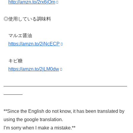
http://amzn.to/2rx6jOm
◎使用している調味料
マルエ醤油
https://amzn.to/2jNcECP
キビ糖
https://amzn.to/2jLM0dw
——————————————————————————
————
**Since the English do not know, it has been translated by
using the google translation.
I’m sorry when I make a mistake.**