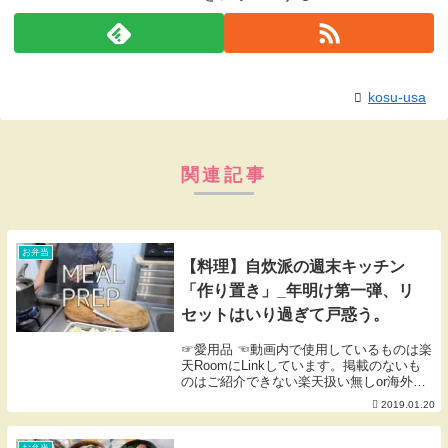
kosu-usa
関連記事
お弁当
【料理】自炊派の週末キッチン
「作り置き」_年明け第一弾、リ
セットはいり過ぎて戸惑う。
☞愛用品 ☜動画内で使用しているものは楽
天RoomにLinkしています。掲載のないも
のはご紹介できない楽天扱い無しor海外製
品等です。※楽天Room内のコメントにも
2019.01.20
対応しておりません。
お弁当