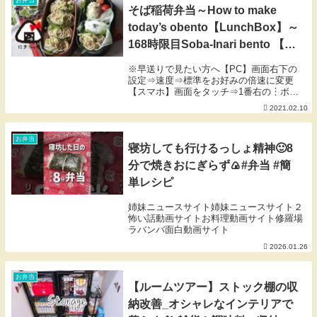
そば稲荷弁当～How to make
today’s obento【LunchBox】～
168時限目Soba-Inari bento 【お
弁当】
※早送りで見たい方へ【PC】画面右下の
設定⇒速度⇒標準をお好みの倍速に変更
【スマホ】画面をタッチ⇒1番右の︙ボタ
ンをタッチ⇒再生速度今日はこの間冷凍し
2021.02.10
て置いた稲荷を使って、そば稲荷弁当に。
味付け稲荷は市販のものでもOK!お好み
で、紅ショウガ...
お弁当
寝坊しても行けるっしょ精神🙂8
分で焼きおにぎらず🍙#弁当 #簡
単レシピ
姉妹ニュースサイト姉妹ニュースサイト２
怖い話動画サイトお料理動画サイト修羅場
ラバンバ面白動画サイト
2026.01.26
お弁当
【ルームツアー】ストック棚の収
納改善_オシャレなインテリアで