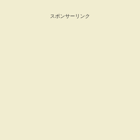
シが見ている動画やインフルエンサーの方
について以前はBlogで共有していました
が、、、残...
スポンサーリンク