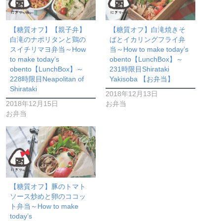
【糖質オフ】【親子弁】
【糖質オフ】白滝焼きそ
白滝のナポリタンと鶏の
ばとイカリングフライ弁
スイチリマヨ弁当～How
当～How to make today’s
to make today’s
obento【LunchBox】～
obento【LunchBox】～
231時限目Shirataki
228時限目Neapolitan of
Yakisoba 【お弁当】
Shirataki
2018年12月13日
2018年12月15日
お弁当
お弁当
【糖質オフ】豚のトマト
ソース炒めと卵のココッ
ト弁当～How to make
today’s