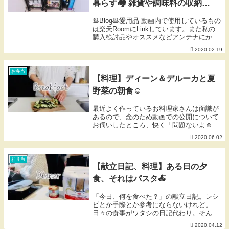
暮らす🏘 雑貨や調味料の収納方
法。
🥞Blog🥞愛用品 動画内で使用しているもの
は楽天RoomにLinkしています。また私の
購入検討品やオススメなどアンテナにかか
ったものをLinkしているお買い物メモでも
2020.02.19
あります。ご活用いただけたら幸いです🐰
※掲載のないものは楽天扱い無しor...
お弁当
【料理】ディーン＆デルーカと夏
野菜の朝食☺︎
最近よく作っているお料理家さんは面識が
あるので、念のため動画での公開について
お伺いしたところ、快く「問題ないよ☺︎」
と言っていただきました🙇‍♀️せせチャンネル
2020.06.02
また、Blogを更新しました。最近のこと、
アンチ行為についてです。🥞Blog🥞愛...
お弁当
【献立日記、料理】ある日の夕
食、それはパスタ🍝
「今日、何を食べた？」の献立日記。レシ
ピとか手際とか参考にならないけれど。
日々の食事がワタシの日記代わり。そんな
生活を目指して記録しはじめました☺︎ワタ
2020.04.12