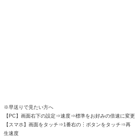
※早送りで見たい方へ
【PC】画面右下の設定⇒速度⇒標準をお好みの倍速に変更
【スマホ】画面をタッチ⇒1番右の︙ボタンをタッチ⇒再
生速度