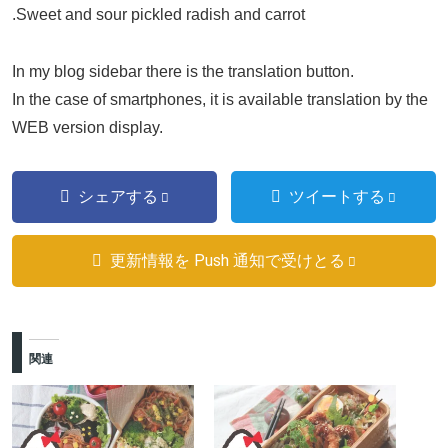
.Sweet and sour pickled radish and carrot
In my blog sidebar there is the translation button.
In the case of smartphones, it is available translation by the
WEB version display.
シェアする
ツイートする
更新情報を Push 通知で受けとる
関連