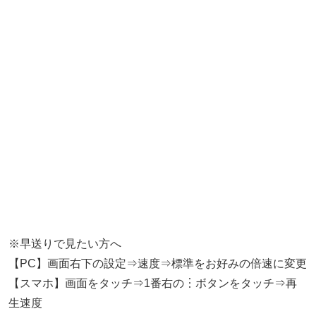
※早送りで見たい方へ
【PC】画面右下の設定⇒速度⇒標準をお好みの倍速に変更
【スマホ】画面をタッチ⇒1番右の︙ボタンをタッチ⇒再
生速度