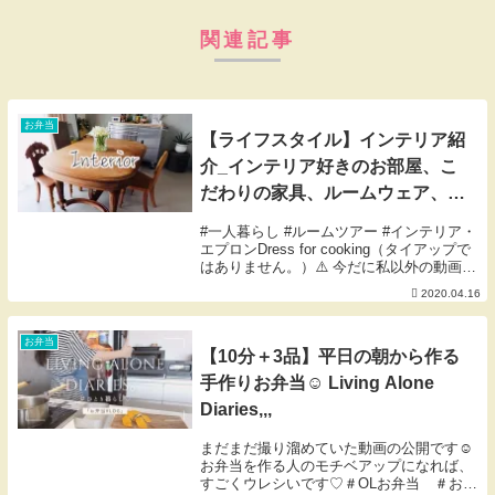
関連記事
お弁当
【ライフスタイル】インテリア紹
介_インテリア好きのお部屋、こ
だわりの家具、ルームウェア、エ
プロン☺︎ おうち時間を充実させ
#一人暮らし #ルームツアー #インテリア・
よ♪
エプロンDress for cooking（タイアップで
はありません。）⚠️ 今だに私以外の動画に
不快なコメントを残す人がいるそうです。
2020.04.16
もし見かけられた方は👎ボタンを押して頂
きますと、複数になれば...
お弁当
【10分＋3品】平日の朝から作る
手作りお弁当☺︎ Living Alone
Diaries,,,
まだまだ撮り溜めていた動画の公開です☺︎
お弁当を作る人のモチベアップになれば、
すごくウレシいです♡＃OLお弁当 ＃お弁