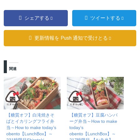
シェアする
ツイートする
更新情報を Push 通知で受けとる
関連
【糖質オフ】白滝焼きそ
【糖質オフ】豆腐ハンバ
ばとイカリングフライ弁
ーグ弁当～How to make
当～How to make today’s
today’s
obento【LunchBox】～
obento【LunchBox】～