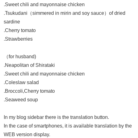
.Sweet chili and mayonnaise chicken
.Tsukudani（simmered in mirin and soy sauce）of dried
sardine
.Cherry
tomato
.Strawberries
（for husband)
.Neapolitan of Shirataki
.Sweet chili and mayonnaise chicken
.Coleslaw salad
.Broccoli,Cherry tomato
.Seaweed soup
In my blog sidebar there is the translation button.
In the case of smartphones, it is available translation by the
WEB version display.