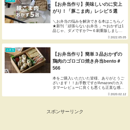
お弁当
【お弁当作り】美味しいのに安上
がり！「豚こま肉」レシピ５選
＼お弁当の悩みを解決できる本はこちら／
★新刊「頑張らないお弁当 」〜おかずは1
品じゃ、ダメですか?〜６刷重版しまし
た！ありがとうございます♡→​★初著書
2022.05.05
にぎりっ娘の「はじめての子どもべんと
う」も好評発売中ですHow to make Jap...
お弁当
【お弁当作り】簡単３品おかずの
鶏肉のゴロゴロ焼き弁当bento＃
566
本をご購入いただいた皆様、ありがとうご
ざいます！！お手数ですがAmazonのカス
タマーレビューに良くも悪くも正直な感想
をご入力頂けますと幸いです。どうぞよろ
2020.02.12
しくお願い致しますm（_ _）m▼今日のお
弁当メニュー・ごはん＋さくらえび、青の
り・...
スポンサーリンク