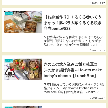
当 ＃OLVLOG✔︎テロップは字幕に入力し
2023.11.27
ていますので、画面上にある【CC】を押
して、字幕ONにしてもうと視聴可能⚙ ́...
お弁当
【お弁当作り】くるくる巻いてう
まかっ！豚バラ大葉くるくる焼き
弁当bento#823
＼お弁当の悩みを解決できる本はこちら／
★新刊「頑張らないお弁当 」〜おかずは1
品じゃ、ダメですか?〜６刷重版しまし
た！ありがとうございます♡→​★初著書
2022.12.28
にぎりっ娘の「はじめての子どもべんと
う」も好評発売中です【愛用のキッチンア
イテム】★f...
お弁当
きのこの炊き込みご飯と枝豆コー
ンのかき揚げ弁当～How to make
today’s obento【LunchBox】～
306時限目 【お弁当】
▼本日使用しているお気に入りキッチン/食
品アイテム My favorite kitchen item /
food item ◎今日のお弁当箱 Claska アル
ミお弁当箱（小） ◎turk ターク Classic
2018.10.07
Frying pan 1...