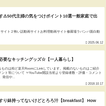
⚠️50代主婦の気をつけポイント10選一般家庭で出
スサイト２怖い話動画サイトお料理動画サイト修羅場ラバンバ面白動
2025.06.12
必要なキッチングッズ☆【一人暮らし】
ものは殆ど楽天RoomにLinkしています。掲載のないものはご紹介
ント等について ☜YouTube開設当初より登録者数・評価・コメント
発信や...
2018.10.17
鉢持ってないけどとろろ汁【breakfast】 How