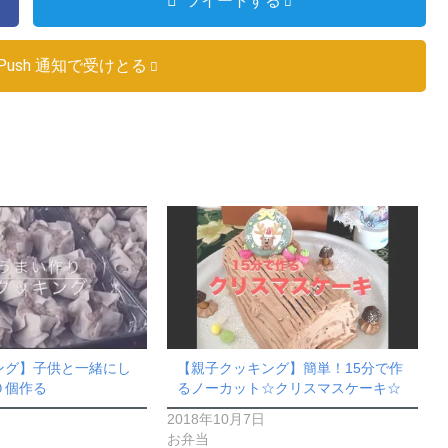
ツイートする
Push 通知で受けとる
ング】子供と一緒にし
【親子クッキング】簡単！15分で作
０個作る
るノーカット☆クリスマスケーキ☆
2018年10月7日
お弁当