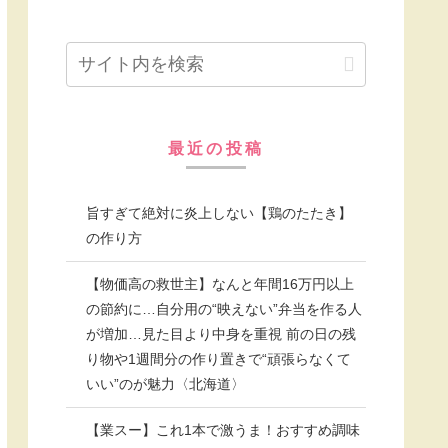
最近の投稿
旨すぎて絶対に炎上しない【鶏のたたき】
の作り方
【物価高の救世主】なんと年間16万円以上
の節約に…自分用の“映えない”弁当を作る人
が増加…見た目より中身を重視 前の日の残
り物や1週間分の作り置きで“頑張らなくて
いい”のが魅力〈北海道〉
【業スー】これ1本で激うま！おすすめ調味