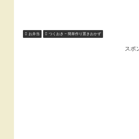
お弁当
つくおき − 簡単作り置きおかず
スポ