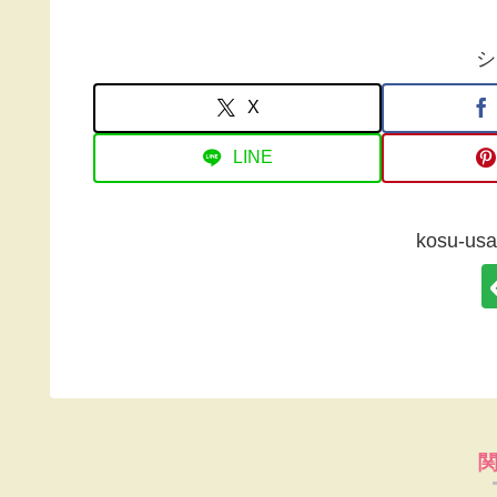
シ
X
LINE
kosu-