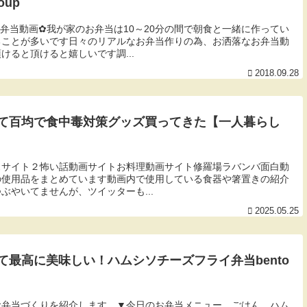
soup
弁当動画✿我が家のお弁当は10～20分の間で朝食と一緒に作ってい
ることが多いです日々のリアルなお弁当作りの為、お洒落なお弁当動
けると頂けると嬉しいです調...
2018.09.28
て百均で食中毒対策グッズ買ってきた【一人暮らし
スサイト２怖い話動画サイトお料理動画サイト修羅場ラバンバ面白動
の使用品をまとめています動画内で使用している食器や箸置きの紹介
ぶやいてませんが、ツイッターも...
2025.05.25
最高に美味しい！ハムシソチーズフライ弁当bento
お弁当づくりを紹介します。▼今日のお弁当メニュー ごはん ハム