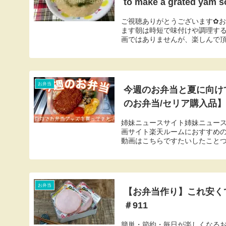
to make a grated yam 
ご視聴ありがとうございます✿お
ます朝は時短で味付けや調理す
画ではありませんが、楽しんで頂
お弁当
今週のお弁当と夏に向け
のお弁当/セリア購入品】
姉妹ニュースサイト姉妹ニュー
画サイト楽天ルームにおすすめ
動画はこちらですたいしたことつ
お弁当
【お弁当作り】これ安くて
＃911
簡単・節約・毎日が楽しくなる