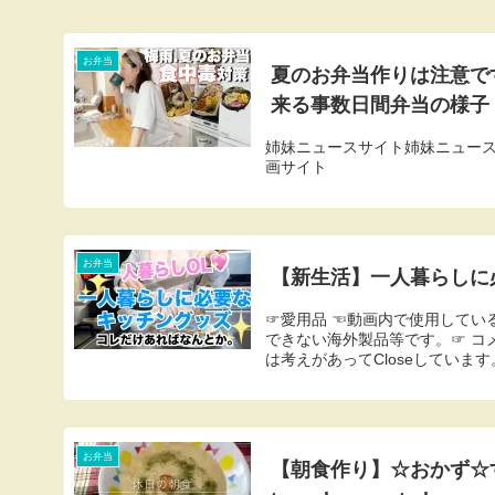
お弁当
夏のお弁当作りは注意です
来る事数日間弁当の様子
姉妹ニュースサイト姉妹ニュー
画サイト
お弁当
【新生活】一人暮らしに
☞愛用品 ☜動画内で使用している
できない海外製品等です。☞ コメ
は考えがあってCloseしています。
お弁当
【朝食作り】☆おかず☆すり