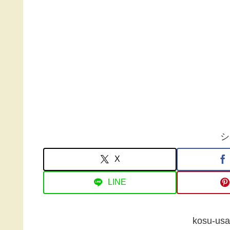
シ
X
LINE
kosu-