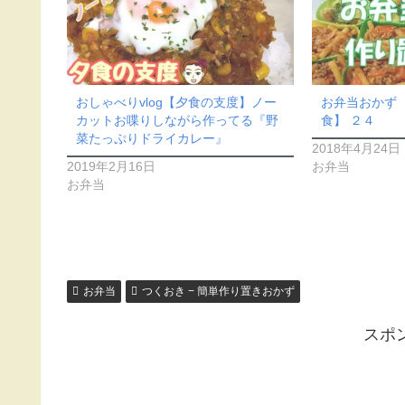
おしゃべりvlog【夕食の支度】ノー
お弁当おかず
カットお喋りしながら作ってる『野
食】 ２４
菜たっぷりドライカレー』
2018年4月24日
2019年2月16日
お弁当
お弁当
お弁当
つくおき − 簡単作り置きおかず
スポ