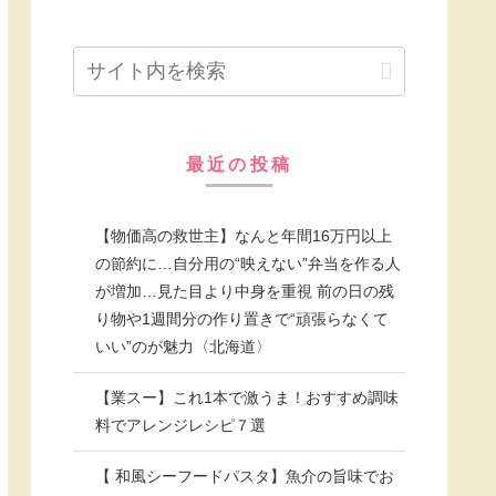
最近の投稿
【物価高の救世主】なんと年間16万円以上
の節約に…自分用の“映えない”弁当を作る人
が増加…見た目より中身を重視 前の日の残
り物や1週間分の作り置きで“頑張らなくて
いい”のが魅力〈北海道〉
【業スー】これ1本で激うま！おすすめ調味
料でアレンジレシピ７選
【 和風シーフードパスタ】魚介の旨味でお