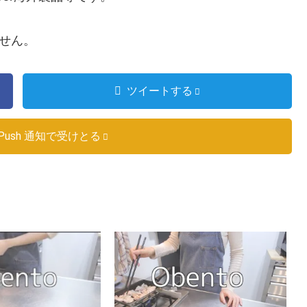
ません。
ツイートする
Push 通知で受けとる