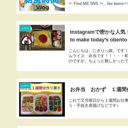
☞ Find ME SNS ☜…fav items☞B
お弁当
Instagramで密か
to make today’s ob
こんにちは、にぎりっ娘。です！今
ムライス 弁当です！！・・・
のですが、ちょっと難しかったです
お弁当
お弁当 おかず １週間
これで又月曜日から１週間お仕事
う・手抜き唐揚げなどです♪