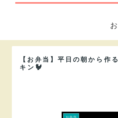
お
【お弁当】平日の朝から作
キン🐓
お弁当