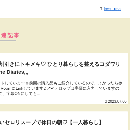
kosu-usa
関連記事
３割引きにトキメキ♡ ひとり暮らしを整えるコダワリ
 Diaries,,,
トしています☺︎前回の購入品もご紹介しているので、よかったら参
oomにLinkしています♫📍✔︎テロップは字幕に入力していますの
、字幕ONにしても...
2023.07.05
温かいセロリスープで休日の朝♡【一人暮らし】