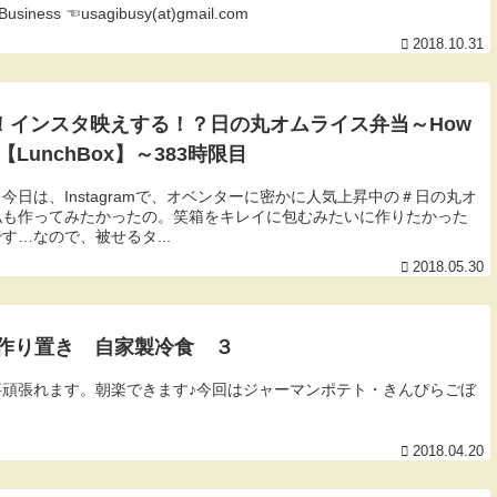
usiness ☜usagibusy(at)gmail.com
2018.10.31
な人気！インスタ映えする！？日の丸オムライス弁当～How
ento【LunchBox】～383時限目
日は、Instagramで、オベンターに密かに人気上昇中の＃日の丸オ
私も作ってみたかったの。笑箱をキレイに包むみたいに作りたかった
…なので、被せるタ...
2018.05.30
作り置き 自家製冷食 ３
頑張れます。朝楽できます♪今回はジャーマンポテト・きんぴらごぼ
2018.04.20