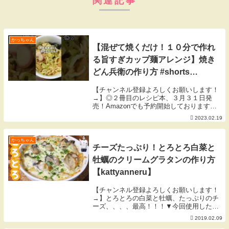
関連記事
かっちゃん
【混ぜて焼くだけ！１０分で作れ
る旨すぎカップ麺アレンジ】焼き
どん兵衛の作り方 #shorts
【kattyanneru】
【チャンネル登録よろしくお願いします！
→】◎２冊目のレシピ本、３月３１日発
売！Amazonでも予約開始しております
◎▼「簡単なのにウマすぎる! もりもり野
2023.02.19
菜レシピ」▼▼「人気店の味をおうちで！
週末が楽しくなる再現ごはん」▼【２月の
目標】寒さ...
かっちゃん
チーズたっぷり！とろとろ白菜と
牡蠣のクリームグラタンの作り方
【kattyanneru】
【チャンネル登録よろしくお願いします！
→】とろとろの白菜と牡蠣、たっぷりのチ
ーズ、、、、最高！！！▼今回使用した材
料（2人前）▼・白菜 200g・しめじ 1/4
2019.02.09
房・牡蠣 10粒ほど・マカロニ 60g・水