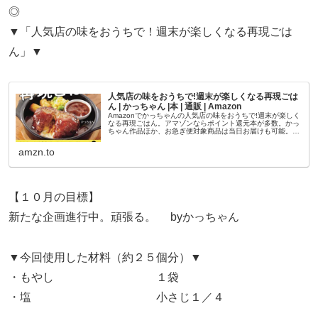
◎
▼「人気店の味をおうちで！週末が楽しくなる再現ごは
ん」▼
人気店の味をおうちで!週末が楽しくなる再現ごは
ん | かっちゃん |本 | 通販 | Amazon
Amazonでかっちゃんの人気店の味をおうちで!週末が楽しく
なる再現ごはん。アマゾンならポイント還元本が多数。かっ
ちゃん作品ほか、お急ぎ便対象商品は当日お届けも可能。ま
た人気店の味をおうちで!週末が楽しくなる再現ごはんもアマ
ゾン配送商品なら...
amzn.to
【１０月の目標】
新たな企画進行中。頑張る。 byかっちゃん
▼今回使用した材料（約２５個分）▼
・もやし １袋
・塩 小さじ１／４