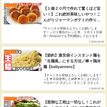
300ml・塩 ひとつまみ・塩胡椒 ...
かっちゃん
【１個２０円で作れて驚くほど旨
い！】これ絶対美味しいやつ！こ
んがりジャーマンポテトの作り方
#shorts 【kattyanneru】
*チャンネル登録もよろしくお願いしま
す！→◎２冊目のレシピ本、３月３１日発
売！Amazonでも予約開始しております
◎▼「簡単なのにウマすぎる! もりもり野
2023.03.26
菜レシピ」▼▼「人気店の味をおうちで！
週末が楽しくなる再現ごはん」▼【３月の
目標】旬の...
かっちゃん
【節約】激安袋インスタント麺を
「生麺風」にする方法／棒々鶏冷
麺【kattyanneru】
【チャンネル登録よろしくお願いします！
→】▼今回使用した材料▼◎ごまだれ◎・
マヨネーズ 大さじ1・すりごま 小さじ2・
付属のスープ 1/2袋・すりおろしにんにく
2019.07.26
少々・熱湯 150ml◎ピリ辛ダレ◎・粉末ス
ープ 1/2袋・ごま油 小さじ2・...
かっちゃん
【面倒な工程は一切なし！これが