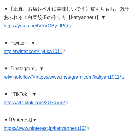
▼【正直、お店レベルに美味しいです】皮もちもち、肉汁
あふれる！白菜餃子の作り方【kattyanneru】▼
https://youtu.be/tVhVOBy_IPQ
▼「twitter」▼
http://twitter.com/_yuka1011
▼「instagram」▼
rel=”nofollow”>https://www.instagram.com/kattyan1011/
▼「TikTok」▼
https://vt.tiktok.com/2GxqVm/
▼｢Pinterest｣▼
https://www.pinterest.jp/kattyanneru10/