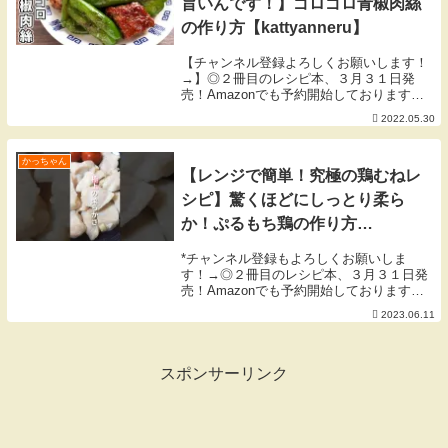
旨いんです！】ゴロゴロ青椒肉絲
の作り方【kattyanneru】
【チャンネル登録よろしくお願いします！
→】◎２冊目のレシピ本、３月３１日発
売！Amazonでも予約開始しております
◎▼「簡単なのにウマすぎる! もりもり野
2022.05.30
菜レシピ」▼▼「人気店の味をおうちで！
週末が楽しくなる再現ごはん」▼【５月の
目標】チャ...
かっちゃん
【レンジで簡単！究極の鶏むねレ
シピ】驚くほどにしっとり柔ら
か！ぷるもち鶏の作り方
【kattyanneru】
*チャンネル登録もよろしくお願いしま
す！→◎２冊目のレシピ本、３月３１日発
売！Amazonでも予約開始しております
◎▼「簡単なのにウマすぎる! もりもり野
2023.06.11
菜レシピ」▼▼「人気店の味をおうちで！
週末が楽しくなる再現ごはん」▼【６月の
目標】梅雨...
スポンサーリンク