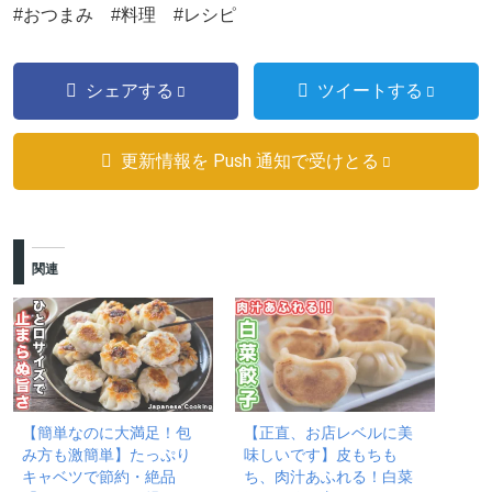
#おつまみ #料理 #レシピ
シェアする
ツイートする
更新情報を Push 通知で受けとる
関連
【簡単なのに大満足！包
【正直、お店レベルに美
み方も激簡単】たっぷり
味しいです】皮もちも
キャベツで節約・絶品
ち、肉汁あふれる！白菜