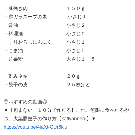
・豚挽き肉 １５０ｇ
・鶏ガラスープの素 小さじ１
・醤油 小さじ２
・料理酒 小さじ２
・すりおろしにんにく 小さじ１
・ごま油 小さじ1
・片栗粉 大さじ１．５
・刻みネギ ２０ｇ
・餃子の皮 ２５枚ほど
◎おすすめの動画◎
▼【包まない・１０分で作れる】これ、無限に食べれるや
つ。大葉豚餃子の作り方【kattyanneru】▼
https://youtu.be/4jaXt-GUr6k