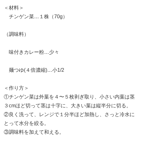
＜材料＞
チンゲン菜…１株（70g）
（調味料）
味付きカレー粉…少々
麺つゆ(４倍濃縮)…小1/2
＜作り方＞
①チンゲン菜は外葉を４〜５枚剥ぎ取り、小さい内葉は茎
３cmほど切って茎は十字に、大きい葉は縦半分に切る。
②良く洗って、レンジで１分半ほど加熱し、さっと冷水に
とって水分を絞る。
③調味料を加えて和える。