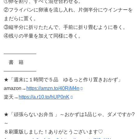
①卵を割り、すべて混ぜ合わせる。
②フライパンに卵液を流し入れ、片側半分にウインナーを
まだらに置く。
③縦半分に折りたたんで、手前に折り畳むように巻く。
④残りの半量を加えて同様に巻く。
——————–
書 籍
——————–
★「週末に１時間で５品 ゆるっと作り置きおかず」
amazon→
https://amzn.to/40RjM4n
楽天→
https://a.r10.to/hUP0nK
★「頑張らないお弁当 」～おかずは1品じゃ、ダメですか?
～
８刷重版しました！ありがとうございます♡