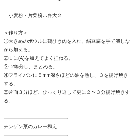
小麦粉・片栗粉…各大２
＜作り方＞
①大きめのボウルに鶏ひき肉を入れ、絹豆腐を手で潰しな
がら加える。
②１に(A)を加えてよく捏ねる。
③12等分し、まとめる。
④フライパンに５mm深さほどの油を熱し、３を揚げ焼き
する。
⑤片面３分ほど、ひっくり返して更に２〜３分揚げ焼きす
る。
—————————————-
チンゲン菜のカレー和え
—————————————-