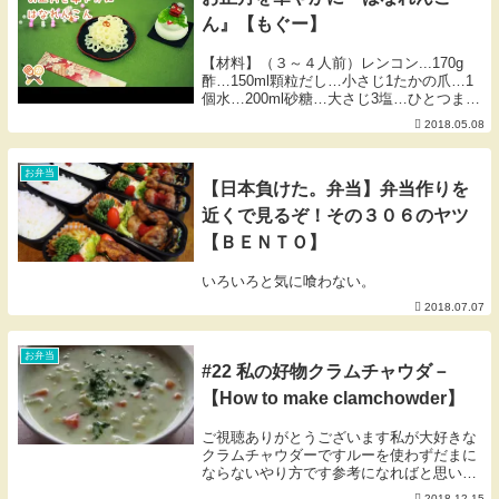
ん』【もぐー】
【材料】（３～４人前）レンコン...170g
酢…150ml顆粒だし…小さじ1たかの爪…1
個水…200ml砂糖…大さじ3塩…ひとつまみ
【作り方】１．レンコンの穴と穴の間に包
2018.05.08
丁を入れる。２．切り込みを入れたところ
に向かって、レンコンの穴のカーブ...
お弁当
【日本負けた。弁当】弁当作りを
近くで見るぞ！その３０６のヤツ
【ＢＥＮＴＯ】
いろいろと気に喰わない。
2018.07.07
お弁当
#22 私の好物クラムチャウダ－
【How to make clamchowder】
ご視聴ありがとうございます私が大好きな
クラムチャウダーですルーを使わずだまに
ならないやり方です参考になればと思いま
す【材料】・あさり ・・お好み ・玉ねぎ
2018.12.15