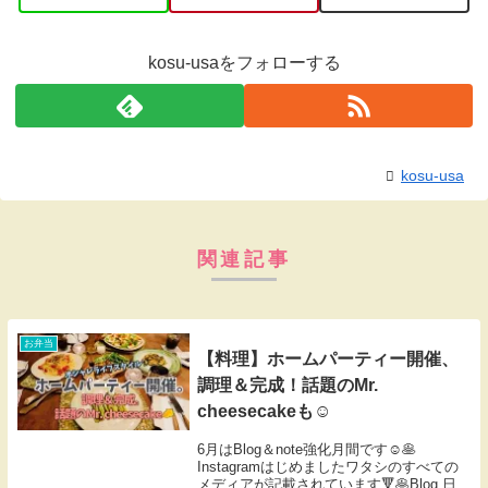
kosu-usaをフォローする
kosu-usa
関連記事
お弁当
【料理】ホームパーティー開催、
調理＆完成！話題のMr.
cheesecakeも☺︎
6月はBlog＆note強化月間です☺︎🥞
Instagramはじめましたワタシのすべての
メディアが記載されています🔻🥞Blog 日常