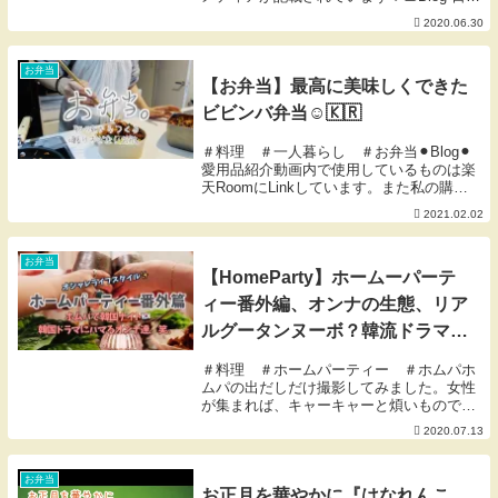
のこと🥞note 頑張ってること🥞愛用品 動
2020.06.30
画内で使用しているものは楽天Roomに
Linkしています。また私...
お弁当
【お弁当】最高に美味しくできた
ビビンバ弁当☺︎🇰🇷
＃料理 ＃一人暮らし ＃お弁当⚫︎Blog⚫︎
愛用品紹介動画内で使用しているものは楽
天RoomにLinkしています。また私の購入
検討品やオススメなどアンテナにかかった
2021.02.02
ものをLinkしているお買い物メモでもあり
ます。ご活用いただけたら幸いです...
お弁当
【HomeParty】ホームーパーテ
ィー番外編、オンナの生態、リア
ルグータンヌーボ？韓流ドラマに
ハマるオンナ達☺︎
＃料理 ＃ホームパーティー ＃ホムパホ
ムパの出だしだけ撮影してみました。女性
が集まれば、キャーキャーと煩いものです
💧テンションも高い。笑。そういうのが苦
2020.07.13
手な方、お嫌いな方は、ご視聴をお控えく
ださい🙇‍♀️⚫︎Blog ⚫︎愛用品紹介動画内で...
お弁当
お正月を華やかに『はなれんこ