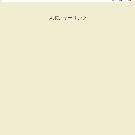
・・1個 ・じゃがいも ・・2個 ・人参 ・・
1本 ・キャベツ ・・1/2個 ・お酒...
スポンサーリンク