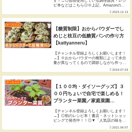
す！→◎普段使用している調理器具・レシ
ピ本などはこちら◎※上記、Amazonの商
品リンクはアソシエイトリンクを使用して
2023.12.13
います。【１２月の目標】一年、良い締め
くりを。 byかっちゃん▼今回使用した材
料（2人...
かっちゃん
【糖質制限】おからパウダーでし
めじと枝豆の低糖質パンの作り方
【kattyanneru】
【チャンネル登録よろしくお願いします！
→】※おからパウダーの種類によって水分
量が異なってくるので調節しながら作って
みて下さい。▼今回使用した材料▼◎おか
2019.07.03
らパウダーパン◎・おからパウダー 90g・
ラカント 10g・塩 3g・サイリウム 8g・...
かっちゃん
【１００均・ダイソーグッズ】３
００円ちょいで自宅で楽しめる！
プランター菜園／家庭菜園
【kattyanneru】
【チャンネル登録よろしくお願いします！
→】◎初のレシピ本！書店・ネットショッ
ピングで発売中！！◎▼「人気店の味をお
うちで！週末が楽しくなる再現ごはん」
2021.06.07
▼【６月の目標】季節の変わり目に気をつ