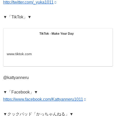
http://twitter.com/_yuka1011
▼「TikTok」▼
TikTok - Make Your Day
www.tiktok.com
@kattyanneru
▼「Facebook」▼
https://www.facebook.com/Kattyanneru1011
▼クックパッド「かっちゃんねる」▼