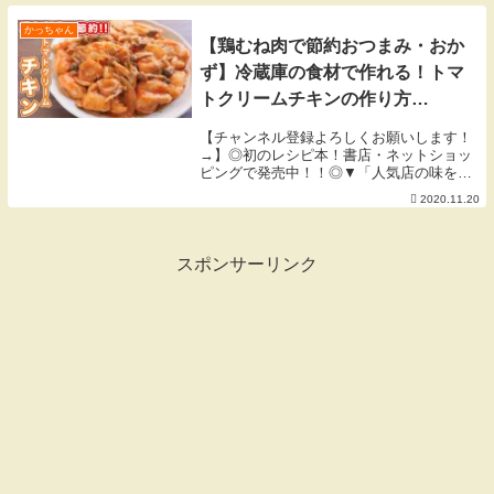
けよう！ byかっちゃん大葉が好きすぎ
て、「自宅で...
かっちゃん
【鶏むね肉で節約おつまみ・おか
ず】冷蔵庫の食材で作れる！トマ
トクリームチキンの作り方
【kattyanneru】
【チャンネル登録よろしくお願いします！
→】◎初のレシピ本！書店・ネットショッ
ピングで発売中！！◎▼「人気店の味をお
うちで！週末が楽しくなる再現ごはん」
2020.11.20
▼【１１月の目標】プロジェクト進行中。
頑張る。 byかっちゃん byかっちゃん▼今
回使用し...
スポンサーリンク