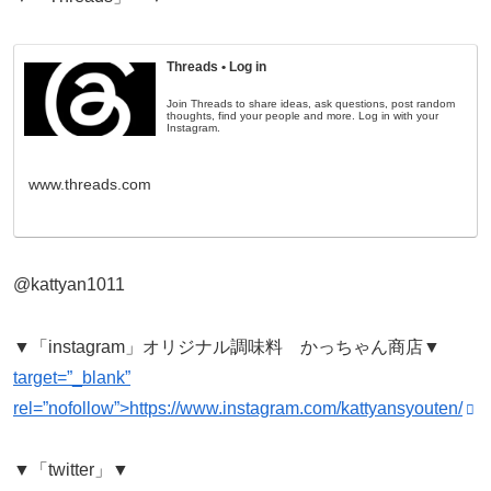
Threads • Log in
Join Threads to share ideas, ask questions, post random
thoughts, find your people and more. Log in with your
Instagram.
www.threads.com
@kattyan1011
▼「instagram」オリジナル調味料 かっちゃん商店▼
target=”_blank”
rel=”nofollow”>https://www.instagram.com/kattyansyouten/
▼「twitter」▼