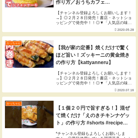
作り方／おうちカフェ
【kattyanneru】
【チャンネル登録よろしくお願いします！
→】◎２月２８日発売！書店・ネットショ
ッピングで発売中！！◎▼「人気店の味を
おうちで！週末が楽しくなる再現ごはん」
2020.05.28
▼【４月の目標】不必要な外出を避け、買
い占めをやめよう。 byかっちゃん▼今回
使用した材...
かっちゃん
【我が家の定番】焼くだけで驚く
ほど旨い！ズッキーニの黄金焼き
の作り方【kattyanneru】
【チャンネル登録よろしくお願いします！
→】◎２月２８日発売！書店・ネットショ
ッピングで発売中！！◎▼「人気店の味を
おうちで！週末が楽しくなる再現ごはん」
2020.07.16
▼【７月の目標】早寝早起き。夏バテ防
止。 byかっちゃん▼今回使用した材料
▼◎ズッキーニ...
かっちゃん
【１個２０円で旨すぎる！】混ぜ
て焼くだけ「えのきチキンナゲッ
ト」の作り方 #shorts #recipe
#cooking
*チャンネル登録もよろしくお願いしま