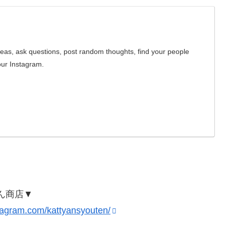
deas, ask questions, post random thoughts, find your people
our Instagram.
ゃん商店▼
stagram.com/kattyansyouten/