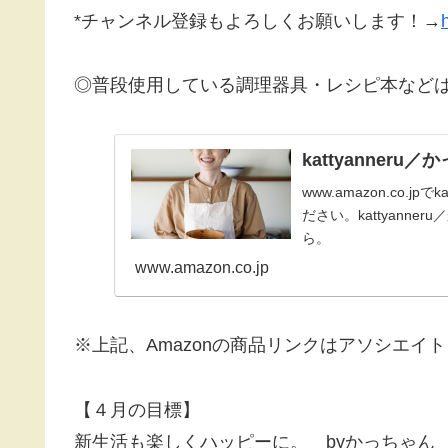
*チャンネル登録もよろしくお願いします！→
◎普段使用している調理器具・レシピ本など
kattyanner
www.amazon.co.
ださい。kattyann
ら。
www.amazon.co.jp
※上記、Amazonの商品リンクはアソシエイ
【４月の目標】
新生活も楽しくハッピーに。 byかっちゃん