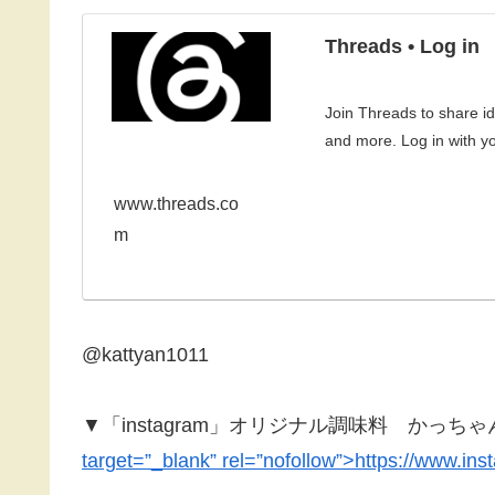
Threads • Log in
Join Threads to share i
and more. Log in with y
www.threads.co
m
@kattyan1011
▼「instagram」オリジナル調味料 かっち
target=”_blank” rel=”nofollow”>https://www.in