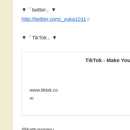
▼「twitter」▼
http://twitter.com/_yuka1011
▼「TikTok」▼
TikTok - Make Yo
www.tiktok.co
m
@kattyanneru