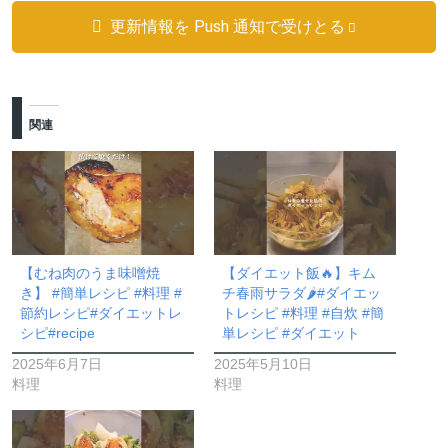
更新情報を Push 通知で受けとる
関連
【むね肉のうま味噌焼
【ダイエット飯🔥】キム
き】 #簡単レシピ #料理 #
チ春雨サラダ🌶️#ダイエッ
節約レシピ#ダイエットレ
トレシピ #料理 #自炊 #簡
シピ#recipe
単レシピ #ダイエット
2025年6月7日
2025年5月10日
料理
料理