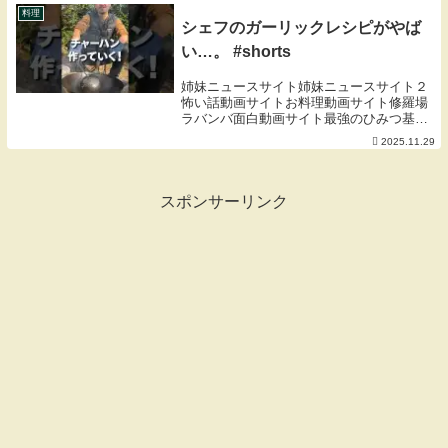
料理
シェフのガーリックレシピがやば
い…。 #shorts
姉妹ニュースサイト姉妹ニュースサイト２
怖い話動画サイトお料理動画サイト修羅場
ラバンバ面白動画サイト最強のひみつ基
地。を作るのと古民家カフェを出すのが夢
2025.11.29
の25歳社会人です！TikTokやインスタにも
日々の様子をあげているので是非チェック
お願い...
スポンサーリンク