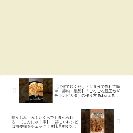
【混ぜて焼くだけ・１５分で作れて簡
単・節約・絶品】「ごろごろ新玉ねぎ
チキンピカタ」の作り方 #shorts #簡
単レシピ #料理
味がしみしみ！いくらでも食べられ
る 【こんにゃく串】 詳しいレシピ
は概要欄をチェック！ #料理 #おつま
み #簡単レシピ #こんにゃく #おうち