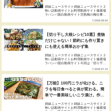
姉妹ニュースサイト姉妹ニュースサイト２
怖い話動画サイトお料理動画サイト修羅場
ラバンバ面白動画サイト完熟梅の梅仕事
「ピリ辛梅みそ」のレシピです。旨みのあ
2026.06.04
るみその風味に芳醇な梅の香りに、ほどよ
い酸味が入った万能調味料です。ピリ辛が
アクセントであ...
料理
【切り干し大根レシピ10選】煮物
だけじゃない！節約にも作り置き
にも使える簡単おかず集
姉妹ニュースサイト姉妹ニュースサイト２
怖い話動画サイトお料理動画サイト修羅場
ラバンバ面白動画サイト今回は「切り干し
大根レシピ10選」をご紹介します。煮物の
2026.07.13
イメージが強い切り干し大根ですが、実は
サラダや和え物、炒め物などにも使える便
利な食材で...
料理
【万能】100円ニラが化ける。ニ
ラを毎日食べると体が変わる。簡
単で一番美味しいニラ漬け。作り
置き常備菜、大量消費にもオスス
姉妹ニュースサイト姉妹ニュースサイト２
メ
怖い話動画サイトお料理動画サイト修羅場