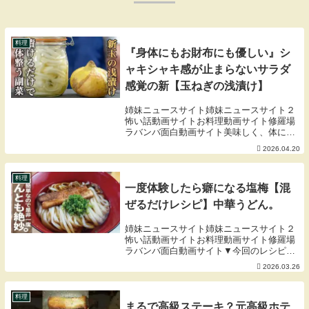
料理
『身体にもお財布にも優しい』シ
ャキシャキ感が止まらないサラダ
感覚の新【玉ねぎの浅漬け】
姉妹ニュースサイト姉妹ニュースサイト２
怖い話動画サイトお料理動画サイト修羅場
ラバンバ面白動画サイト美味しく、体によ
く、段取りよく。レシピ本『毎日のことだ
2026.04.20
から。』さくらからのお知らせ公式LINE：
SAKURA’sのメールマガジン(初回登録で
ク...
料理
一度体験したら癖になる塩梅【混
ぜるだけレシピ】中華うどん。
姉妹ニュースサイト姉妹ニュースサイト２
怖い話動画サイトお料理動画サイト修羅場
ラバンバ面白動画サイト▼今回のレシピは
こちら▼ーーーーーーーーーーーーーーう
2026.03.26
どん １人前まつたけお吸い物 １袋しょ
うゆ 大さじ１砂
糖 小さじ１ご...
料理
まるで高級ステーキ？元高級ホテ