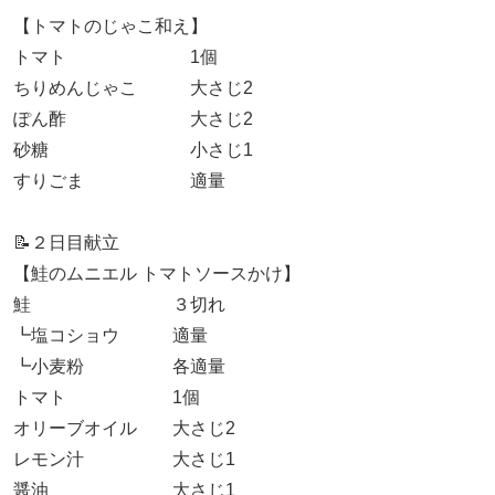
【トマトのじゃこ和え】
トマト 1個
ちりめんじゃこ 大さじ2
ぽん酢 大さじ2
砂糖 小さじ1
すりごま 適量
📝２日目献立
【鮭のムニエル トマトソースかけ】
鮭 ３切れ
┗塩コショウ 適量
┗小麦粉 各適量
トマト 1個
オリーブオイル 大さじ2
レモン汁 大さじ1
醤油 大さじ1