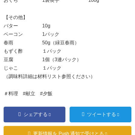
おくら 1袋長芋 100g
【その他】
バター 10g
ベーコン 1パック
春雨 50g（緑豆春雨）
もずく酢 １パック
豆腐 1個（3連パック）
じゃこ １パック
（調味料詳細は材料リスト参照ください）
＃料理 #献立 #夕飯
シェアする
ツイートする
更新情報を Push 通知で受けとる