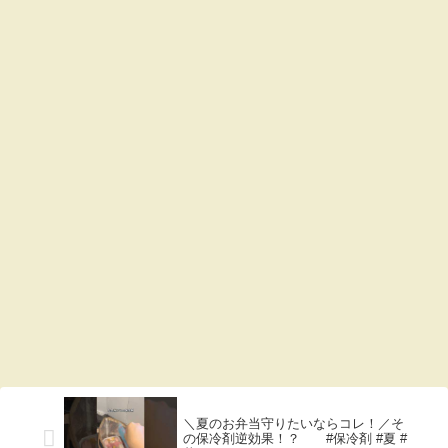
＼夏のお弁当守りたいならコレ！／そ
の保冷剤逆効果！？ #保冷剤 #夏 #