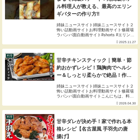
ル料理人が教える、最高のエリン
ギバターの作り方‼︎
姉妹ニュースサイト姉妹ニュースサイト２
怖い話動画サイトお料理動画サイト修羅場
ラバンバ面白動画サイト#shorts #エリンギ
バター #エリンギ #マグロの悪魔「ツナボ
2025.11.27
ーイのオヌヌメ調理器具」KIPROSTAR 業
務用アルミフライパン 18c...
料理
甘辛チキンスティック｜簡単・節
約おかずレシピ！鶏胸肉でヘルシ
ー＆しっとり柔らかで絶品！作り
置き・お弁当のおかずにも◎【鶏
姉妹ニュースサイト姉妹ニュースサイト２
肉レシピ・節約おかず・簡単レシ
怖い話動画サイトお料理動画サイト修羅場
ラバンバ面白動画サイトこんにちは、料理
ピ・作り置き・お弁当】【料理研
研究家のゆかりです。今回は『甘辛チキン
2026.04.30
究家ゆかり】
スティック』の作り方をご紹介します。鶏
むね肉を使っているのに、しっとり柔らか
く仕上がるの...
料理
甘辛ダレが決め手！家で作れる本
格レシピ【名古屋風 手羽先の唐
揚げ】