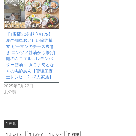
【1週間30分献立#179】
夏の簡単おいしい節約献
立|ピーマンのチーズ肉巻
き|コンソメ醤油から揚げ|
鮭のムニエル～レモンバ
ター醤油～|豚こま肉とな
すの黒酢あん【管理栄養
士レシピ・2～3人家族】
2025年7月22日
未分類
料理
おいしい
おかず
レシピ
料理