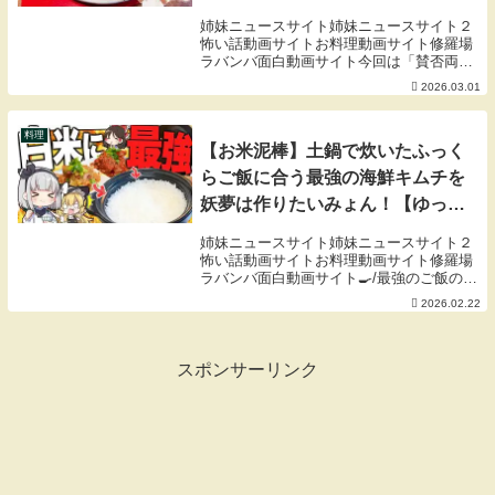
姉妹ニュースサイト姉妹ニュースサイト２
怖い話動画サイトお料理動画サイト修羅場
ラバンバ面白動画サイト今回は「賛否両論
名古屋店」から、名古屋名物「手羽先の唐
2026.03.01
揚げ」をご紹介！外はパリッと、中はジュ
ーシー。甘辛ダレがあと引く美味しさで
す。ご飯にも...
料理
【お米泥棒】土鍋で炊いたふっく
らご飯に合う最強の海鮮キムチを
妖夢は作りたいみょん！【ゆっく
り実況】
姉妹ニュースサイト姉妹ニュースサイト２
怖い話動画サイトお料理動画サイト修羅場
ラバンバ面白動画サイト🍳/最強のご飯のオ
トモはな～んだ？れしぴ・サーモンキムチ
2026.02.22
サーモン 2柵お砂糖 てけとうお
塩 ぱぱぱコショウ ぱぱぱ味の
素 ぱぱぱコチュ...
スポンサーリンク