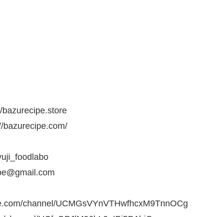
recipe.store
urecipe.com/
ji_foodlabo
gmail.com
om/channel/UCMGsVYnVTHwfhcxM9TnnOCg