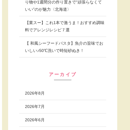
り物や1週間分の作り置きで“頑張らなくて
いい”のが魅力〈北海道〉
【業スー】これ1本で激うま！おすすめ調味
料でアレンジレシピ７選
【 和風シーフードパスタ】魚介の旨味でお
いしい♪50℃洗いで時短砂ぬき！
アーカイブ
2026年8月
2026年7月
2026年6月