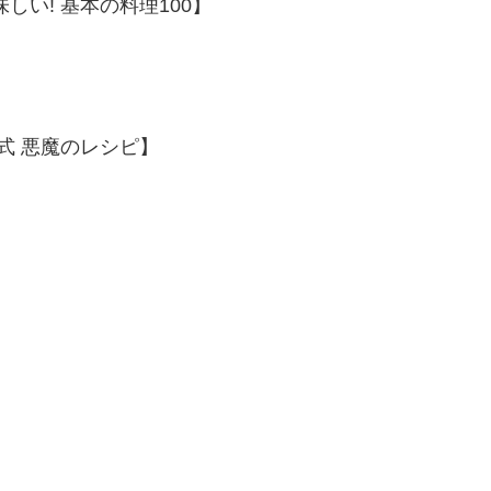
い! 基本の料理100】
式 悪魔のレシピ】