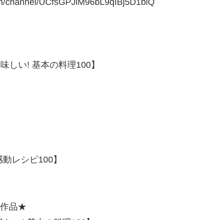
hannel/UCfsGPJlM96bL9qIBj5D1biQ
しい! 基本の料理100】
動レシピ100】
賞作品★