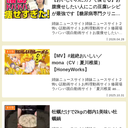
腹痩せしたい人にこの豆腐レシピ
が最強です【糖尿病専門クリニッ
ク現役医師】
姉妹ニュースサイト姉妹ニュースサイト２
怖い話動画サイトお料理動画サイト修羅場
ラバンバ面白動画サイトお腹痩せしたい人
におすすめしたい最強の豆腐レシピ紹介し
2026.04.28
ました✨どれもおいしいのにダイエット効
果は抜群！ぜひ試してみてください！【そ
のだ内科 糖...
未分類
【MV】#超絶おいしい／
mona（CV：夏川椎菜）
【HoneyWorks】
姉妹ニュースサイト姉妹ニュースサイト２
怖い話動画サイトお料理動画サイト修羅場
ラバンバ面白動画サイト「夏川椎菜 as
mona ワンマンライブ #超絶あざといファ
2025.10.31
ンサしちゃうぞ♡」12月14日(土)立川ステ
ージガーデンにて開催決定！チケット絶...
未分類
牡蠣だけで2kgの都内1美味い牡
蠣鍋