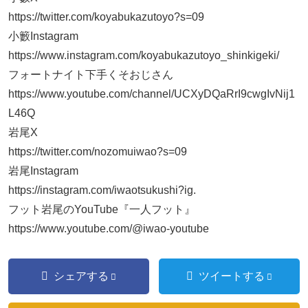
https://twitter.com/koyabukazutoyo?s=09​
小籔Instagram
https://www.instagram.com/koyabukazutoyo_shinkigeki/
フォートナイト下手くそおじさん
https://www.youtube.com/channel/UCXyDQaRrI9cwgIvNij1
L46Q
岩尾X
https://twitter.com/nozomuiwao?s=09​
岩尾Instagram
https://instagram.com/iwaotsukushi?ig​.
フット岩尾のYouTube『一人フット』
https://www.youtube.com/@iwao-youtube
シェアする
ツイートする