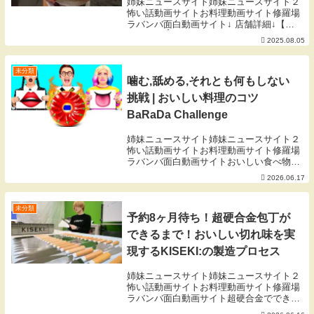
姉妹ニュースサイト姉妹ニュースサイト２
怖い話動画サイトお料理動画サイト修羅場
ラバンバ面白動画サイト↓ 店舗詳細↓【毎
日投稿】☝️フォローしてね💡他の投稿はこ
2025.08.05
ちら→@shibuya_gourmet_mishipこの店行
きたい！と思ったら右の「...
未分類
噛む,舐める,それとも何もしない
挑戦 | おいしい料理のコツ
BaRaDa Challenge
姉妹ニュースサイト姉妹ニュースサイト２
怖い話動画サイトお料理動画サイト修羅場
ラバンバ面白動画サイトおいしい食べ物は
丸ごと食べたいと常に思っていますが、誰
2026.06.17
もが私たちの新しい挑戦に幸運をもたらす
わけではありません。甘いもの好きの衝動
を満たすため...
未分類
予約8ヶ月待ち！超硬合金包丁が
できるまで！おいしい切れ味を実
現するKISEKI:の製造プロセス
姉妹ニュースサイト姉妹ニュースサイト２
怖い話動画サイトお料理動画サイト修羅場
ラバンバ面白動画サイト超硬合金でできた
奇跡の包丁「KISEKI:」の製造工程に密着