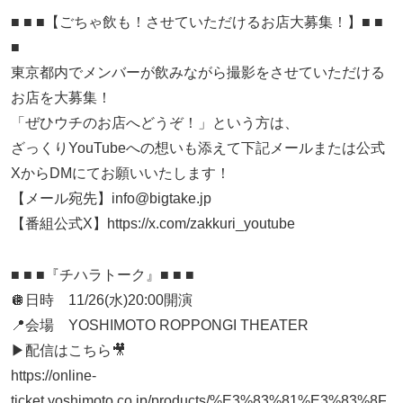
■ ■ ■【ごちゃ飲も！させていただけるお店大募集！】■ ■
■
東京都内でメンバーが飲みながら撮影をさせていただける
お店を大募集！
「ぜひウチのお店へどうぞ！」という方は、
ざっくりYouTubeへの想いも添えて下記メールまたは公式
XからDMにてお願いいたします！
【メール宛先】info@bigtake.jp
【番組公式X】https://x.com/zakkuri_youtube
■ ■ ■『チハラトーク』■ ■ ■
🪩日時 11/26(水)20:00開演
📍会場 YOSHIMOTO ROPPONGI THEATER
▶︎配信はこちら🎥
https://online-
ticket.yoshimoto.co.jp/products/%E3%83%81%E3%83%8F