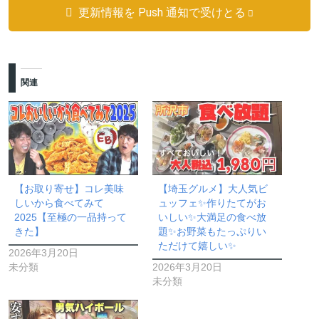
更新情報を Push 通知で受けとる
関連
【お取り寄せ】コレ美味
【埼玉グルメ】大人気ビ
しいから食べてみて
ュッフェ✨作りたてがお
2025【至極の一品持って
いしい✨大満足の食べ放
きた】
題✨お野菜もたっぷりい
ただけて嬉しい✨
2026年3月20日
未分類
2026年3月20日
未分類