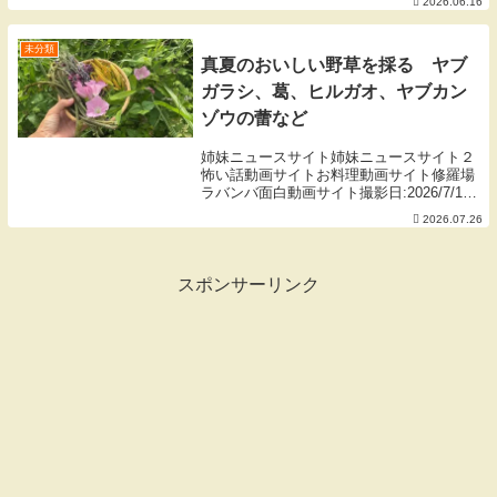
2026.06.16
しました。🔪 KISEKI:の購入 公式オンライ
ンストア：KISEKI: Amaz...
未分類
真夏のおいしい野草を採る ヤブ
ガラシ、葛、ヒルガオ、ヤブカン
ゾウの蕾など
姉妹ニュースサイト姉妹ニュースサイト２
怖い話動画サイトお料理動画サイト修羅場
ラバンバ面白動画サイト撮影日:2026/7/17
雨不足…午前中で当たり前のように35℃に
2026.07.26
達する日々が続き、僕の地元はどこにもキ
ノコが生えていません。そんなときも裏
切...
スポンサーリンク