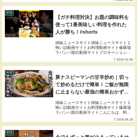
09:53 煮る工程18:01 実食21:10 シメ前回の
えびすくんのまかない...
料理
【ガチ料理対決】お題の調味料を
使って1番美味しい料理を作れた
人が勝ち！#shorts
姉妹ニュースサイト姉妹ニュースサイト２
怖い話動画サイトお料理動画サイト修羅場
ラバンバ面白動画サイトプロモーション：
株式会社MizkanURL
2026.02.06
料理
豚ナスピーマンの甘辛炒め｜切っ
て炒めるだけで簡単！ご飯が無限
に止まらない最強の簡単おかず。
作り置き・お弁当にもおすすめ
姉妹ニュースサイト姉妹ニュースサイト２
【豚肉レシピ・ピーマンレシピ・
怖い話動画サイトお料理動画サイト修羅場
ラバンバ面白動画サイトこんにちは、料理
なすレシピ・おかず・簡単レシ
研究家のゆかりです。今回は『豚ナスピー
2026.06.18
ピ】【料理研究家ゆかり】
マンの甘辛炒め』の作り方をご紹介しま
す。豚肉、ナス、ピーマンを切って炒める
だけで簡単に作...
料理