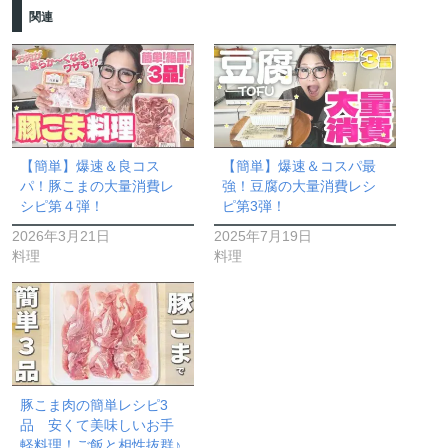
関連
【簡単】爆速＆良コス
【簡単】爆速＆コスパ最
パ！豚こまの大量消費レ
強！豆腐の大量消費レシ
シピ第４弾！
ピ第3弾！
2026年3月21日
2025年7月19日
料理
料理
豚こま肉の簡単レシピ3
品 安くて美味しいお手
軽料理！ご飯と相性抜群♪