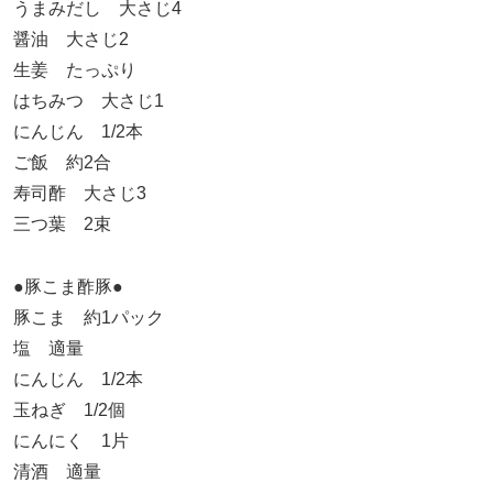
うまみだし 大さじ4
醤油 大さじ2
生姜 たっぷり
はちみつ 大さじ1
にんじん 1/2本
ご飯 約2合
寿司酢 大さじ3
三つ葉 2束
●豚こま酢豚●
豚こま 約1パック
塩 適量
にんじん 1/2本
玉ねぎ 1/2個
にんにく 1片
清酒 適量