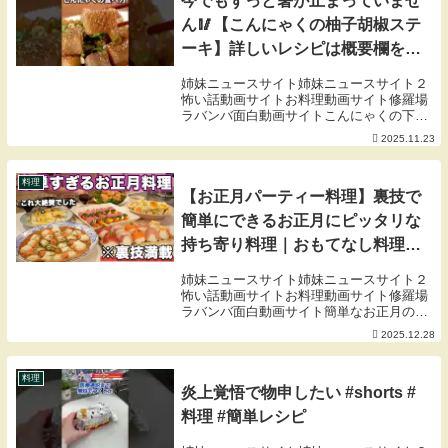
今でもずっと箸が止まっていませ
ん🥢【こんにゃくの柚子胡椒ステ
ーキ】詳しいレシピは概要欄をチ
ェック！#料理 #おつまみ #簡単レ
姉妹ニュースサイト姉妹ニュースサイト２
シピ #こんにゃく #おうちごはん
怖い話動画サイトお料理動画サイト修羅場
ラバンバ面白動画サイトこんにゃくの下ゆ
ではレンジで手軽に♪ ピリッとした柚子胡
2025.11.23
椒の風味が ちょっぴり大人味の一品ですよ
▶︎チャンネル登録はこちら▶︎詳しくは”無料
の...
料理
【お正月パーティー料理】裏技で
簡単にできるお正月にピッタリな
持ち寄り料理｜おもてなし料理｜
お正月料理｜おせち料理｜洋風お
姉妹ニュースサイト姉妹ニュースサイト２
せち
怖い話動画サイトお料理動画サイト修羅場
ラバンバ面白動画サイト簡単なお正月のお
もてなし料理を作りました✨簡単で時短で
2025.12.28
きる裏ワザ満載！よかったらお試しくださ
い♪簡単おもてなし料理やお弁当作り、晩
ご飯記録をゆ...
料理
炎上覚悟で物申したい #shorts #
料理 #簡単レシピ