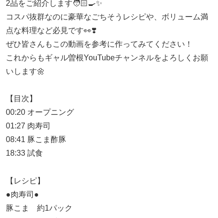
2品をご紹介します🧑🏻‍🍳✨
コスパ抜群なのに豪華なごちそうレシピや、ボリューム満
点な料理など必見です👀❣️
ぜひ皆さんもこの動画を参考に作ってみてください！
これからもギャル曽根YouTubeチャンネルをよろしくお願
いします🌼
【目次】
00:20 オープニング
01:27 肉寿司
08:41 豚こま酢豚
18:33 試食
【レシピ】
●肉寿司●
豚こま 約1パック