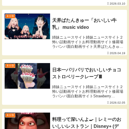
様「唐揚げ」そんな唐揚げを、お弁当初心
2026.03.10
者の人にも教えてあげたくて動画にしてみ
ました。卵焼きも、副菜もお弁当の基本の
レシピ。お弁...
未分類
天界ばたんきゅー「おいしい牛
乳」 music video
姉妹ニュースサイト姉妹ニュースサイト２
怖い話動画サイトお料理動画サイト修羅場
ラバンバ面白動画サイト天界ばたんきゅー
『おいしい牛乳』作詞・作曲：ももす編
2026.04.19
曲：ハジメタルMV director：ももすたそ天
界ばたんきゅーX：Instagram：...
未分類
日本一パリパリでおいしいチョコ
ストロベリークレープ🍫
姉妹ニュースサイト姉妹ニュースサイト２
怖い話動画サイトお料理動画サイト修羅場
ラバンバ面白動画サイトStrawberry
Chocolate White Melt Crepe – ¥1,600At
2026.02.05
Crepe to Espresso in O...
未分類
料理って深いんよ🍳｜レミーのお
いしいレストラン｜Disney+ (デ