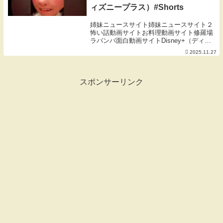
ィズニープラス）#Shorts
姉妹ニュースサイト姉妹ニュースサイト２
怖い話動画サイトお料理動画サイト修羅場
ラバンバ面白動画サイトDisney+（ディズ
ニープラス）登録▶詳細▶コレットにたじ
2025.11.27
たじのリングイニ。レミーもびっくり😳デ
ィズニープラス公式Website▶︎ディズニ...
スポンサーリンク