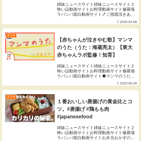
姉妹ニュースサイト姉妹ニュースサイト２
怖い話動画サイトお料理動画サイト修羅場
ラバンバ面白動画サイト🍤ご視聴頂きあり
がとうございます🍤今回は、結局一番おい
2026.04.08
しい「チェーン店のメニュー」決定戦！と
いうトピをまとめてみました！🌟感想をぜ
ひぜひコメン...
未分類
【赤ちゃんが泣きやむ歌】マンマ
のうた（うた：海蔵亮太）【東大
赤ちゃんラボ監修！知育】
姉妹ニュースサイト姉妹ニュースサイト２
怖い話動画サイトお料理動画サイト修羅場
ラバンバ面白動画サイト◆マンマのうた食
育コーナー「マンマタイム」のテーマ「マ
2025.06.29
ンマのうた」のフルバージョン！食事の時
間をとにかく楽しむ！好きになる！ハッピ
ーでカラフル...
未分類
１番おいしい唐揚げの黄金比とコ
ツ。#唐揚げ #鶏もも肉
#japanesefood
姉妹ニュースサイト姉妹ニュースサイト２
怖い話動画サイトお料理動画サイト修羅場
ラバンバ面白動画サイトお弁当おかずの王