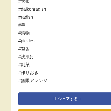
#大根
#daikonradish
#radish
#무
#漬物
#pickles
#절임
#浅漬け
#副菜
#作りおき
#無限アレンジ
シェアする