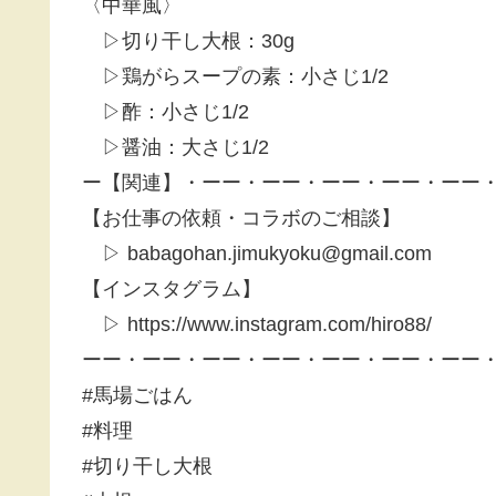
〈中華風〉
▷切り干し大根：30g
▷鶏がらスープの素：小さじ1/2
▷酢：小さじ1/2
▷醤油：大さじ1/2
ー【関連】・ーー・ーー・ーー・ーー・ーー
【お仕事の依頼・コラボのご相談】
▷ babagohan.jimukyoku@gmail.com
【インスタグラム】
▷ https://www.instagram.com/hiro88/
ーー・ーー・ーー・ーー・ーー・ーー・ーー
#馬場ごはん
#料理
#切り干し大根