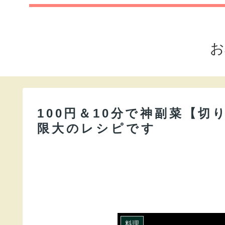
お
100円＆10分で神副菜【
限大のレシピです
料理