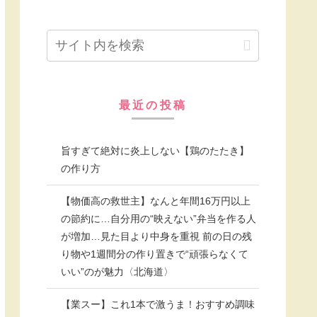
最近の投稿
旨すぎて絶対に炎上しない【鶏のたたき】
の作り方
【物価高の救世主】なんと年間16万円以上
の節約に…自分用の“映えない”弁当を作る人
が増加…見た目より中身を重視 前の日の残
り物や1週間分の作り置きで“頑張らなくて
いい”のが魅力〈北海道〉
【業スー】これ1本で激うま！おすすめ調味