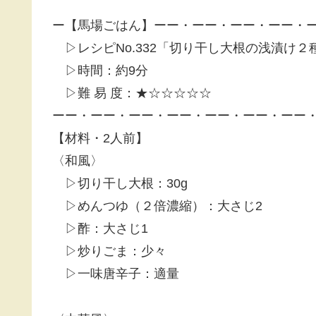
ー【馬場ごはん】ーー・ーー・ーー・ーー・
▷レシピNo.332「切り干し大根の浅漬け２
▷時間：約9分
▷難 易 度：★☆☆☆☆☆
ーー・ーー・ーー・ーー・ーー・ーー・ーー
【材料・2人前】
〈和風〉
▷切り干し大根：30g
▷めんつゆ（２倍濃縮）：大さじ2
▷酢：大さじ1
▷炒りごま：少々
▷一味唐辛子：適量