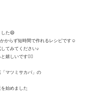
した😄
もかからず短時間で作れるレシピです☺️
してみてください♪
しいです🙇‍♂️
店「マツミサカバ」の
販を始めました