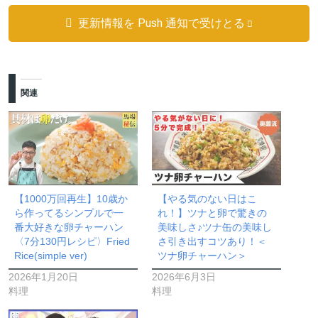
更新情報を Push 通知で受けとる
関連
【1000万回再生】10歳か
【やる気のない日はこ
ら作ってるシンプルで一
れ！】ツナと卵で驚きの
番大好きな卵チャーハン
美味しさ♪ツナ缶の美味し
〈7分130円レシピ〉Fried
さ引き出すコツあり！＜
Rice(simple ver)
ツナ卵チャーハン＞
2026年1月20日
2026年6月3日
料理
料理