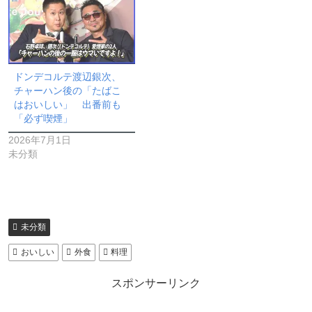
ドンデコルテ渡辺銀次、
チャーハン後の「たばこ
はおいしい」 出番前も
「必ず喫煙」
2026年7月1日
未分類
未分類
おいしい
外食
料理
スポンサーリンク