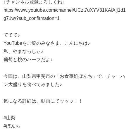
↓チャンネル登録よろしくね↓
https://www.youtube.com/channel/UCzt7uXYV31KAfAlj1d1
g71w/?sub_confirmation=1
ててて♪
YouTubeをご覧のみなさま、こんにちは♪
私、やまなっしぃ♪
葡萄と桃のハーフだよ♪
今回は、山梨県甲斐市の「お食事処ぼんち」で、チャーハ
ン大盛りを食べてみました♪
気になる詳細は、動画にてッッッ！！
#山梨
#ぼんち