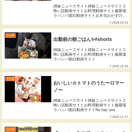
姉妹ニュースサイト姉妹ニュースサイト２
怖い話動画サイトお料理動画サイト修羅場
ラバンバ面白動画サイトお弁当おかずの王
様「唐揚げ」そんな唐揚げを、お弁当初心
2026.03.10
者の人にも教えてあげたくて動画にしてみ
ました。卵焼きも、副菜もお弁当の基本の
レシピ。お弁...
未分類
出勤前の朝ごはん✨#shorts
姉妹ニュースサイト姉妹ニュースサイト２
怖い話動画サイトお料理動画サイト修羅場
ラバンバ面白動画サイト
2025.12.15
未分類
おいしい☆トマトのうた〜ロマー
ノ〜
姉妹ニュースサイト姉妹ニュースサイト２
怖い話動画サイトお料理動画サイト修羅場
ラバンバ面白動画サイトNo hay una
historia sobre esta canción sólo me gusta
2025.11.17
hetalia y ya.
未分類