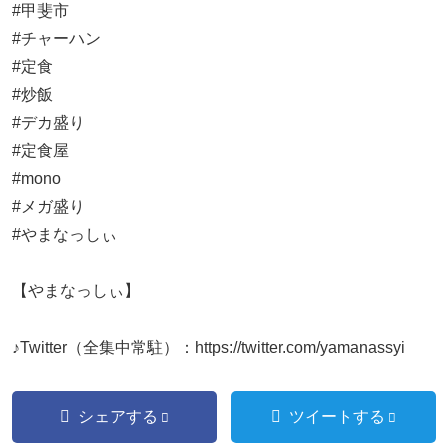
#甲斐市
#チャーハン
#定食
#炒飯
#デカ盛り
#定食屋
#mono
#メガ盛り
#やまなっしぃ
【やまなっしぃ】
♪Twitter（全集中常駐）：https://twitter.com/yamanassyi
シェアする
ツイートする