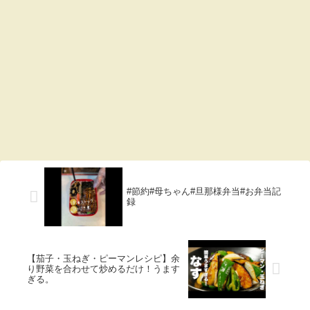
#節約#母ちゃん#旦那様弁当#お弁当記
録
【茄子・玉ねぎ・ピーマンレシピ】余
り野菜を合わせて炒めるだけ！うます
ぎる。