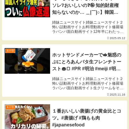
ソレ❔おいしいの❓🤪 知的財産権
知らないのか… ＿|￣|○】韓国つ
いに仏像を返還でイライラ爆
姉妹ニュースサイト姉妹ニュースサイト２
発！？略奪行為が12年越しの決
怖い話動画サイトお料理動画サイト修羅場
ラバンバ面白動画サイト12年半にわたって
着…韓国人が大荒れ
韓国で保管されていた対馬・観音寺の仏像
2025.05.12
が、日本に戻ることになりました。韓国国
内では「倭寇に略奪されたものをなぜ返す
のか？」と...
未分類
ホットサンドメーカーで🥪魅惑の
ぷにとろあんバタ生フレンチトー
スト🧁🍞 #PR #明治 #meiji #明治
おいしい生クリーム
姉妹ニュースサイト姉妹ニュースサイト２
怖い話動画サイトお料理動画サイト修羅場
ラバンバ面白動画サイト生クリームをその
まま、あんぱんに注🌟入🌟😉ホットサンド
2025.11.16
メーカーで表面カリッと中身ぷにとろに仕
上がる ""あんバター生フレンチトースト”
おうち...
未分類
１番おいしい唐揚げの黄金比とコ
ツ。#唐揚げ #鶏もも肉
#japanesefood