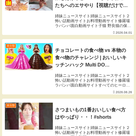
たちへのエサやり【視聴だけでも
猫たちを助けることになります】
姉妹ニュースサイト姉妹ニュースサイト２
支援者様 視聴者様 猫たちに神の
怖い話動画サイトお料理動画サイト修羅場
ラバンバ面白動画サイト子猫 野良猫の保護
ご加護を！野良猫の感動猫動画
動画TNR 去勢 避妊の動画YouTubeの収益
2026.04.01
の一部を撮影で関わった動物愛護団体や個
人の保護猫ボランティアさんに寄付して
い...
未分類
チョコレートの食べ物 vs 本物の
食べ物のチャレンジ | おいしいキ
ッチンハック Multi DO
Challenge
姉妹ニュースサイト姉妹ニュースサイト２
怖い話動画サイトお料理動画サイト修羅場
ラバンバ面白動画サイトすべてのヒーロー
が集まりました。これは、新しい楽しい挑
2026.06.26
戦が始まることを意味します。甘いもの好
きの衝動を満たすために動画をシェアしま
しょう！いつ...
未分類
さつまいもの1番おいしい食べ方
はやっぱり・・！#shorts
姉妹ニュースサイト姉妹ニュースサイト２
怖い話動画サイトお料理動画サイト修羅場