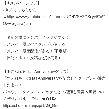
【❥メンバーシップ】
ಇ加入はこちらから
→https://www.youtube.com/channel/UCHVSA2OScyef9W7
OwPGgJ9w/join
・名前の横にメンバーバッジがつくよ！
・メンバー限定のスタンプが使える！
・メンバー限定配信がある！(不定期)
・日記・ポエム投稿など(不定期)
【❥すぷれあ Half Anniversaryグッズ】
「すぷれあ」のHalf Anniversaryを記念したグッズがが販売
中だよ～！
パぺや、アクスタ、缶バッチなど！種類も豊富🎶可愛いの
でぜひお迎えしてね！👑💍🏰🧢
https://shop.nijisanji.jp/TAG_896