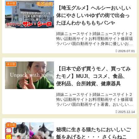
さん：安心...
未分類
【埼玉グルメ】ヘルシーおいしい
体にやさしい✨ゆずの街で出会っ
たほんわかもちもちパン✨
姉妹ニュースサイト姉妹ニュースサイト２
怖い話動画サイトお料理動画サイト修羅場
ラバンバ面白動画サイト身体に優しいおい
しいパン屋さん！毛呂山町で出会ったパン
2026.07.01
屋さん✨バターやマーガリンをなるべく使
わずに焼いてくれた体にやさしいパン✨ふ
わっふわ、も...
未分類
【日本で必ず買うモノ、買ってみ
たモノ】MUJI、コスメ、食品、
便利品、台所雑貨、健康器具
姉妹ニュースサイト姉妹ニュースサイト２
怖い話動画サイトお料理動画サイト修羅場
ラバンバ面白動画サイト著書。おいしいは
嬉しい。娘に贈る 母のお守りレシピSlowly
2025.12.14
but surely 割烹着動画に使用してる楽曲は
全て夫の作品です。曲をまとめ...
未分類
秘境に生きる猫たちにおいしいご
飯をあげると・・・ さくらねこ