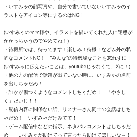
・いすみゃの顔写真や、自分で書いていないいすみゃのイ
ラストをアイコン等にするのはNG！
(いすみゃのママ様や、イラストを描いてくれた人に迷惑が
かかっちゃうのでやめてね！)
・待機所では、待ってます！楽しみ！待機！など以外の私
的なコメントNG！ ”みんな”の待機場なことを忘れずに！
(いすみゃに伝えたいことは、youtubeじゃなくて、Xに！)
・他の方の配信で話題が出ていない時に、いすみゃの名前
を出しちゃだめ！
・誰かが傷つくようなコメントしちゃだめ！ 「やさし
く」だいじ！！
・配信内容に関係ない話、リスナーさん同士の会話はしち
ゃだめ！ いすみゃだけみてて！
・ゲーム配信中などの指示、ネタバレコメントはしちゃだ
め！ いすみゃが助けてって言ったら助けてほしいな～！