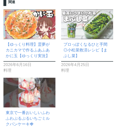
関連
【ゆっくり料理】霊夢が
プロっぽくなるひと手間
カニカマで作るふあふあ
◎小松菜救済レシピ【ま
かに玉【ゆっくり実況】
ぶし菜】
2026年6月16日
2026年4月25日
料理
料理
東京で一番おいしいふわ
ふわぷるぷるいちごミル
クパンケーキ🍓