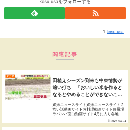
kosu-usaをフォローする
kosu-usa
関連記事
未分類
田植えシーズン到来も中東情勢が
追い打ち 「おいしい米を作ると
なるとやめることができないこと
がある」 物価高の中で“令和の
姉妹ニュースサイト姉妹ニュースサイト２
オイルショック”
怖い話動画サイトお料理動画サイト修羅場
ラバンバ面白動画サイト4月に入り各地で
本格的に始まった田植え。静岡県掛川市の
2026.04.24
米農家・桑原達美さん（78）も家族総出で
作業にあたっています。米農家・桑原達美