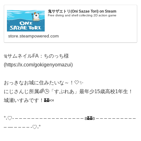
鬼サザエトリ(Oni Sazae Tori) on Steam
Free diving and shell collecting 2D action game
store.steampowered.com
ಇサムネイルFA：ちのっち様
(https://x.com/gokigenyomazui)
おっきなお城に住みたいな～！🤍✨
にじさんじ所属🌈🕒「すぷれあ」最年少15歳高校1年生！
城瀬いすみです！🏰🍬
°˖♡- – – – – – – – – – – – – – – – – – ʚ🏰ɞ – – – – – – – – – –
– — – – – – -♡˖°