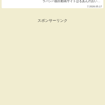
ラバンバ面白動画サイトはるあんのおいし
い料理動画へようこそ♪＊＊＊🌼はるあん
2026.05.17
料理部はじめました🌼１年間限定で本気の
料理教室、放課後Vlogなどなど、みんなで
楽しみま...
スポンサーリンク