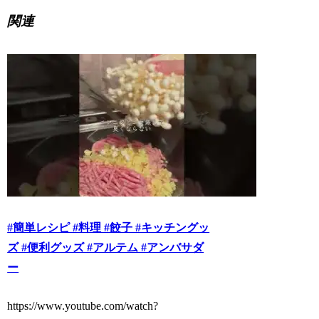
関連
#簡単レシピ #料理 #餃子 #キッチングッ
ズ #便利グッズ #アルテム #アンバサダ
ー
https://www.youtube.com/watch?