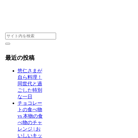
最近の投稿
悠仁さまが
自ら料理！
同世代と過
ごした特別
な一日
チョコレー
トの食べ物
vs 本物の食
べ物のチャ
レンジ | お
いしいキッ