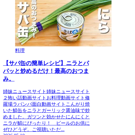
料理
【サバ缶の簡単レシピ】ニラとパ
パッと炒めるだけ！最高のおつま
み。
姉妹ニュースサイト姉妹ニュースサイト
２怖い話動画サイトお料理動画サイト修
羅場ラバンバ面白動画サイトこんがり焼
いた鯖缶をニラとガーリック醤油味で炒
めました。ガツンと効かせたにんにくと
ニラが鯖にぴったり！ ビールのお供に
ぜひどうぞ。ご視聴いただ...