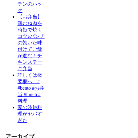
チンのハッ
ク
【お弁当】
鶏むね肉を
時短で焼く
コツ♪パンチ
の効いた味
付けでご飯
が進む！チ
キンステー
キ弁当
詳しくは概
要欄へ #
#bento #お弁
当 #lunch #
料理
妻の時短料
理がヤバす
ぎた
アーカイブ