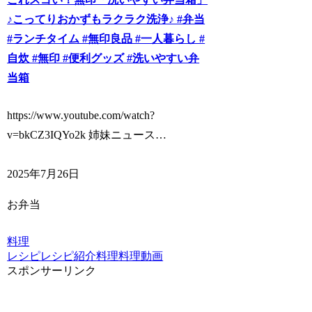
♪こってりおかずもラクラク洗浄♪ #弁当
#ランチタイム #無印良品 #一人暮らし #
自炊 #無印 #便利グッズ #洗いやすい弁
当箱
https://www.youtube.com/watch?
v=bkCZ3IQYo2k 姉妹ニュース…
2025年7月26日
お弁当
料理
レシピ
レシピ紹介
料理
料理動画
スポンサーリンク