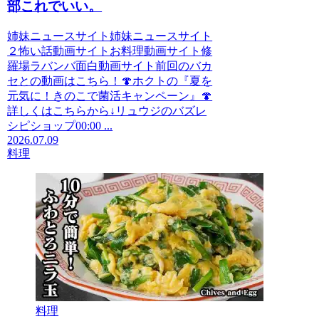
部これでいい。
姉妹ニュースサイト姉妹ニュースサイト
２怖い話動画サイトお料理動画サイト修
羅場ラバンバ面白動画サイト前回のバカ
セとの動画はこちら！🍄ホクトの『夏を
元気に！きのこで菌活キャンペーン』🍄
詳しくはこちらから↓リュウジのバズレ
シピショップ00:00 ...
2026.07.09
料理
料理