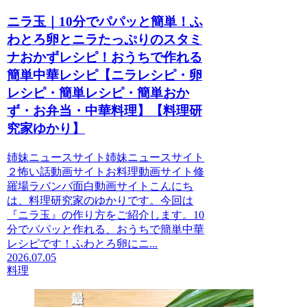
ニラ玉｜10分でパパッと簡単！ふ
わとろ卵とニラたっぷりのスタミ
ナおかずレシピ！おうちで作れる
簡単中華レシピ【ニラレシピ・卵
レシピ・簡単レシピ・簡単おか
ず・お弁当・中華料理】【料理研
究家ゆかり】
姉妹ニュースサイト姉妹ニュースサイト
２怖い話動画サイトお料理動画サイト修
羅場ラバンバ面白動画サイトこんにち
は、料理研究家のゆかりです。今回は
『ニラ玉』の作り方をご紹介します。10
分でパパッと作れる、おうちで簡単中華
レシピです！ふわとろ卵にニ...
2026.07.05
料理