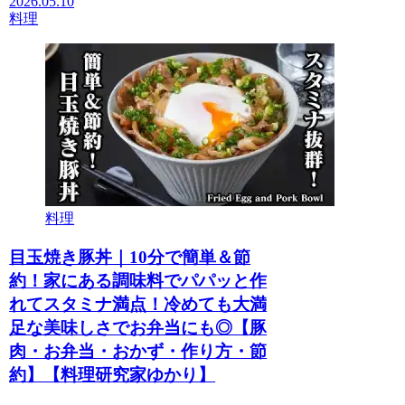
2026.05.10
料理
料理
目玉焼き豚丼｜10分で簡単＆節
約！家にある調味料でパパッと作
れてスタミナ満点！冷めても大満
足な美味しさでお弁当にも◎【豚
肉・お弁当・おかず・作り方・節
約】【料理研究家ゆかり】