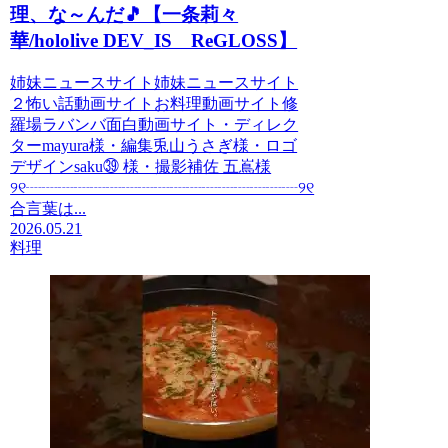
理、な～んだ🎵【一条莉々
華/hololive DEV_IS ReGLOSS】
姉妹ニュースサイト姉妹ニュースサイト
２怖い話動画サイトお料理動画サイト修
羅場ラバンバ面白動画サイト・ディレク
ターmayura様・編集兎山うさぎ様・ロゴ
デザインsaku㊴ 様・撮影補佐 五嶌様
୨୧┈┈┈┈┈┈┈┈┈┈┈┈┈┈┈┈┈୨୧
合言葉は...
2026.05.21
料理