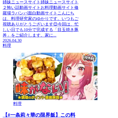
姉妹ニュースサイト姉妹ニュースサイト
２怖い話動画サイトお料理動画サイト修
羅場ラバンバ面白動画サイトこんにち
は、料理研究家のゆかりです。いつもご
視聴ありがとうございます😊今回は、忙
しい日でも10分で完成する「目玉焼き豚
丼」をご紹介します。家に...
2026.04.30
料理
料理
【#一条莉々華の限界飯】この料