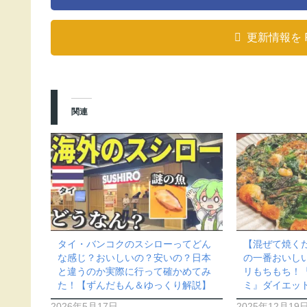
更新情報を 
関連
タイ・バンコクのスシローってどん
【混ぜて焼く
な感じ？おいしいの？安いの？日本
の一番おいし
と違うのか実際に行って確かめてみ
リもちもち！
た！【ずんだもん＆ゆっくり解説】
ミ』ダイエッ
2026年5月17日
2025年12月19