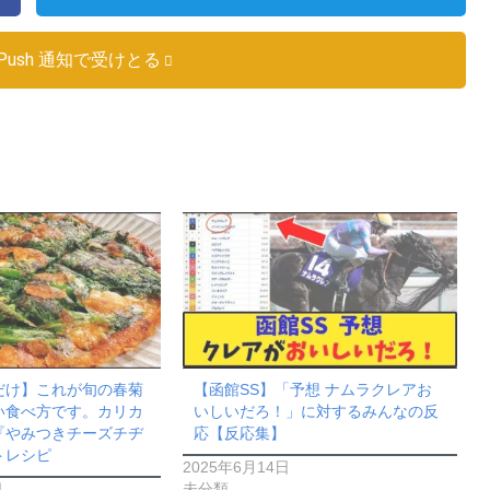
Push 通知で受けとる
だけ】これが旬の春菊
【函館SS】「予想 ナムラクレアお
い食べ方です。カリカ
いしいだろ！」に対するみんなの反
『やみつきチーズチヂ
応【反応集】
トレシピ
2025年6月14日
日
未分類