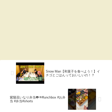
Snow Man【和菓子を食べよう！】イ
チゴとごはんっておいしいの！？
紫陽花いなり弁当🐸☂️#lunchbox #お弁
当 #弁当#shorts