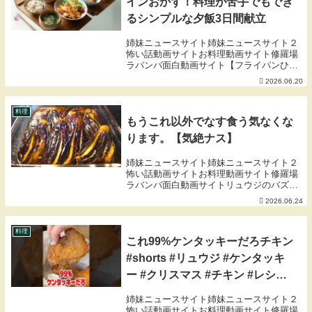
インおかず！料理が苦手でもでき
るシンプルな夕飯3日間献立
姉妹ニュースサイト姉妹ニュースサイト２
怖い話動画サイトお料理動画サイト修羅場
ラバンバ面白動画サイト【フライパンひと
つ】焼くだけメインおかず！料理が苦手で
2026.06.20
もできるシンプルな夕飯3日間献立こんに
ちは、いつもご視聴ありがとうございま
す。今回は、メ...
料理
もうこれ以外でなす食う気なくな
ります。【気絶ナス】
姉妹ニュースサイト姉妹ニュースサイト２
怖い話動画サイトお料理動画サイト修羅場
ラバンバ面白動画サイトリュウジのバズレ
シピショップ00:00 オープニング、材料紹
2026.06.24
介02:13 なす下ごしらえ06:44 漬けだれ準
備09:04 豚しゃぶ11:24...
料理
これ99%ケンタッキーだろチキン
#shorts #リュウジ #ケンタッキ
ー #クリスマス #チキン #レシピ
#料理 #バズレシピ
姉妹ニュースサイト姉妹ニュースサイト２
怖い話動画サイトお料理動画サイト修羅場