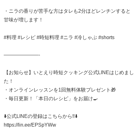
・ニラの香りが苦手な方はタレも2分ほどレンチンすると
甘味が増します！
#料理 #レシピ #時短料理 #ニラ #冷しゃぶ #shorts
———————-
【お知らせ】いとえり時短クッキング公式LINEはじめまし
た！
・オンラインレッスンを1回無料体験プレゼント🎁
・毎日更新！「本日のレシピ」をお届け🍳
⬇️公式LINEの登録はこちらから‼️⬇️
https://lin.ee/EPSpYWw