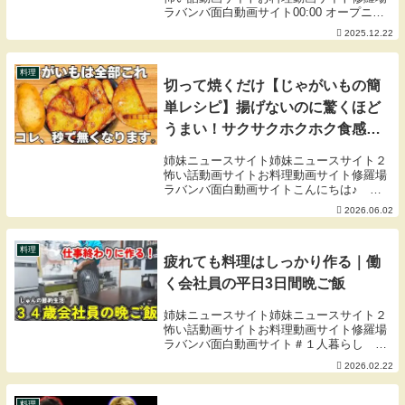
ラバンバ面白動画サイト00:00 オープニン
グ02:02 材料紹介04:14 調理開始09:44 魔法
2025.12.22
の粉11:08 15分漬け込み後13:42 揚げ工程
17:01...
料理
切って焼くだけ【じゃがいもの簡
単レシピ】揚げないのに驚くほど
うまい！サクサクホクホク食感が
やみつき！時短で美味しいフライ
姉妹ニュースサイト姉妹ニュースサイト２
ドポテト【おつまみレシピ・作り
怖い話動画サイトお料理動画サイト修羅場
ラバンバ面白動画サイトこんにちは♪
置き・節約おかず】
kaede cookingです。手軽に作れるスイー
2026.06.02
ツ、おやつ、おかずを作ってます♪よろし
ければチャンネル登録よろしくお願いしま
す...
料理
疲れても料理はしっかり作る｜働
く会社員の平日3日間晩ご飯
姉妹ニュースサイト姉妹ニュースサイト２
怖い話動画サイトお料理動画サイト修羅場
ラバンバ面白動画サイト＃１人暮らし ＃
レシピ ＃節約 ＃料理 ＃VLOG メン
2026.02.22
バーシップもやっています！詳しくは：メ
ンバーシップで提供しているGoogleドライ
ブを...
料理