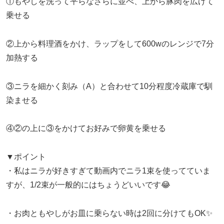
①もやしを洗って平らなさらに並べ、上から豚肉を広げて
乗せる
②上から料理酒をかけ、ラップをして600wのレンジで7分
加熱する
③ニラを細かく刻み（A）と合わせて10分程度冷蔵庫で馴
染ませる
④②の上に③をかけてお好みで卵黄を乗せる
▼ポイント
・私はニラが好きすぎて動画内でニラ1束を使ってていま
すが、1/2束が一般的にはちょうどいいです😂
・お肉ともやしがお皿に乗らない時は2回に分けてもOK✨