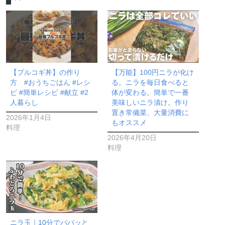
【プルコギ丼】の作り
【万能】100円ニラが化け
方 #おうちごはん #レシ
る。ニラを毎日食べると
ピ #簡単レシピ #献立 #2
体が変わる。簡単で一番
人暮らし
美味しいニラ漬け。作り
置き常備菜、大量消費に
2026年1月4日
もオススメ
料理
2026年4月20日
料理
ニラ玉｜10分でパパッと