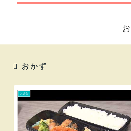
お
おかず
お弁当