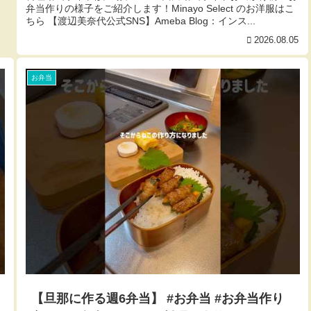
弁当作りの様子をご紹介します！Minayo Select のお洋服はこ
ちら 【渡辺美奈代公式SNS】Ameba Blog：インス...
2026.08.05
お弁当
【旦那に作る週6弁当】 #お弁当 #お弁当作り