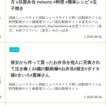
方 #旦那弁当 #shorts #料理 #簡単レシピ #玉
子焼き
お
姉妹ニュースサイト姉妹ニュースサイト２怖い話動画サイトお
料理動画サイト修羅場ラバンバ面白動画サイト🔸楽天ルーム
room.rakuten.co.jp/room_3tachan/items🔸丸型フライパン［楽
天］🔸鉄フライパン［楽天］🔸わっぱ弁...
5
2026.08.04
お弁当
彼女から作って貰ったお弁当を他人に完食され
て泣き喚く24歳の動画😂#お弁当#彼女#ダイキ
様#きいろ#貫禄さん
お
日
姉妹ニュースサイト姉妹ニュースサイト２怖い話動画サイトお
ャ
料理動画サイト修羅場ラバンバ面白動画サイト
唐
4
2026.08.04