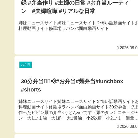
録 #弁当作り #主婦の日常 #お弁当ルーティ
ン #夫婦喧嘩 #リアルな日常
姉妹ニュースサイト姉妹ニュースサイト２怖い話動画サイト
料理動画サイト修羅場ラバンバ面白動画サイト
2026.08.0
お弁当
30分弁当🏃‍♀️💨#お弁当#麺弁当#lunchbox
#shorts
姉妹ニュースサイト姉妹ニュースサイト２怖い話動画サイト
料理動画サイト修羅場ラバンバ面白動画サイト30分弁当！先
作ったビビン麺の弁当×うどんverです〈麺のタレ〉コチュジ
ン 大1ごま油 大1酢 大1醤油 小2砂糖 小2ごま 適量
辛子 ...
2026.08.0