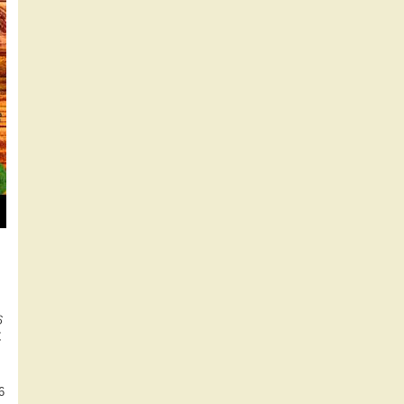
お
と
6