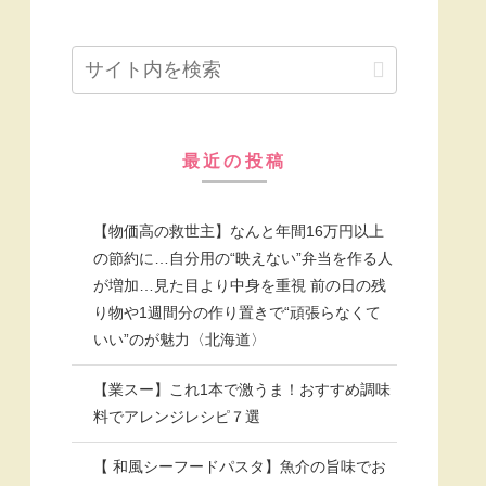
最近の投稿
【物価高の救世主】なんと年間16万円以上
の節約に…自分用の“映えない”弁当を作る人
が増加…見た目より中身を重視 前の日の残
り物や1週間分の作り置きで“頑張らなくて
いい”のが魅力〈北海道〉
【業スー】これ1本で激うま！おすすめ調味
料でアレンジレシピ７選
【 和風シーフードパスタ】魚介の旨味でお