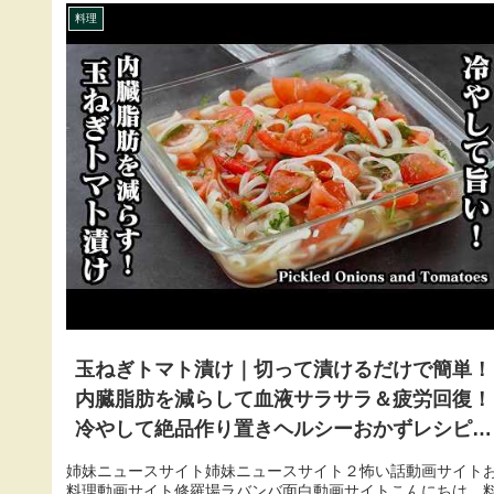
料理
玉ねぎトマト漬け｜切って漬けるだけで簡単！
内臓脂肪を減らして血液サラサラ＆疲労回復！
冷やして絶品作り置きヘルシーおかずレシピ
【玉ねぎレシピ・トマトレシピ・作り置き・簡
姉妹ニュースサイト姉妹ニュースサイト２怖い話動画サイト
単レシピ】【料理研究家ゆかり】
料理動画サイト修羅場ラバンバ面白動画サイトこんにちは、