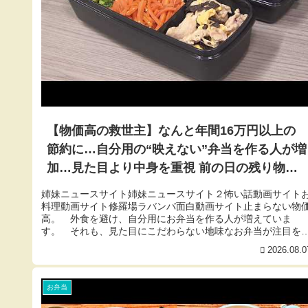
【物価高の救世主】なんと年間16万円以上の
節約に…自分用の“映えない”弁当を作る人が増
加…見た目より中身を重視 前の日の残り物や1
週間分の作り置きで“頑張らなくていい”のが魅
姉妹ニュースサイト姉妹ニュースサイト２怖い話動画サイト
力〈北海道〉
料理動画サイト修羅場ラバンバ面白動画サイト止まらない物
高。 外食を避け、自分用にお弁当を作る人が増えていま
す。 それも、見た目にこだわらない地味なお弁当が注目を
びているんです。 そ...
2026.08.0
お弁当