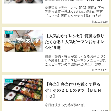
※早送りで見たい方へ【PC】画面右下の
設定⇒速度⇒標準をお好みの倍速に変更
【スマホ】画面をタッチ⇒1番右の︙ボタ
ンをタッチ⇒再生速度今日は冬のお弁当の
2019.01.15
汁物にピッタリの味噌玉を作ります！お湯
を注いで混ぜるだけで、即席味噌汁ができ
ます。簡単で作...
お弁当
【人気おかずレシピ】何度も作り
たくなる！人気ピーマンおかずレ
シピ５選
簡単・節約・毎日が楽しくなるお弁当づく
りを紹介します。▼ピーマンメニュー①丸
ごとピーマンの肉詰め弁当00:10 ②豚こ
まピーマンつくね03:24 ③ピーマン厚揚
2023.09.01
げの豚バラ巻き06:36 ④ピーマンとひき
肉の炒めもの10:22 ⑤豚こまとピー...
お弁当
【弁当】弁当作りを近くで見る
ぞ！その２１１のヤツ 【ＢＥＮ
ＴＯ】
今日は決まった感が強いぜ。
2018.07.19