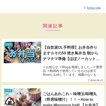
kosu-usa
関連記事
お弁当
【自炊派OL手料理】お弁当作り
ます☆その59 焼き鳥弁当 朝から
チマチマ準備【ほぼノーカット編
集】
☞お知らせ ☜Blogを再開しました→☞愛用
品 ☜動画内で使用しているものは楽天
RoomにLinkしています。掲載のないもの
はご紹介できない楽天扱い無しor海外製品
2018.09.07
等です。※楽天Room内のコメントにも対
応しておりません。
お弁当
ごはんあれこれ～味噌玉/味噌丸
（即席味噌汁）！！～How to
make Misosoup ball! 【お弁当】