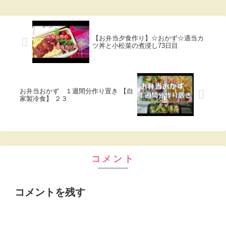
【お弁当夕食作り】☆おかず☆適当カ
ツ丼と小松菜の煮浸し73日目
お弁当おかず １週間分作り置き 【自
家製冷食】 ２３
コメント
コメントを残す