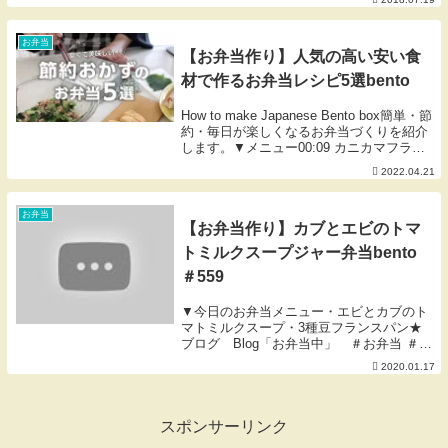
お弁当
【お弁当作り】人気の高い安い食
材で作るお弁当レシピ5選bento
How to make Japanese Bento box簡単・節
約・毎日が楽しくなるお弁当づくりを紹介
します。▼メニュー00:09 カニカマフライ
弁当03:11 チーズin竹輪の肉巻き06:16 鶏む
2022.04.21
ね肉のしそチーズチキンカツ09:21...
お弁当
【お弁当作り】カブとエビのトマ
トミルクスープジャー弁当bento
＃559
▼今日のお弁当メニュー・エビとカブのト
マトミルクスープ・3種豆フランスパン★
ブログ Blog「お弁当中」 ＃お弁当 ＃ス
ープジャー ＃トマトミルク----------------------
2020.01.17
-------------------------...
スポンサーリンク