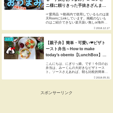
ニ様に頼りきった手抜きざんまい
の夜🙇‍♀️_ 酒呑み🥃がやってくるシ
☞愛用品 ☜動画内で使用しているものは楽
リーズ。
天RoomにLinkしています。掲載のないも
のはご紹介できない楽天扱い無しor海外製
品等です。※楽天Room内のコメントにも
2018.12.17
対応しておりません。
お弁当
【親子弁】簡単・可愛い❤ピザト
ースト弁当～How to make
today’s obento【LunchBox】～
381時限目
こんにちは、にぎりっ娘。です！今日のお
弁当は、みーくんの大好きなピザトース
ト。ソースさえあれば、朝も比較的簡単に
できちゃいますよね♪丸く型抜きするだけ
2018.05.31
で、ミニピザっぽくて可愛い❤スライスチ
ーズのツリーは焼いた後に冷ましてから乗
っけましたが、...
スポンサーリンク