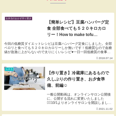
お弁当のおかず作り置き
【簡単レシピ】豆腐ハンバーグ定
食 全部食べても５２０キロカロ
リー！How to make tofu
Hamburg
今回の低糖質ダイエットレシピは豆腐ハンバーグ定食にしました。全部
ペロリと食べても５２０キロカロリーしか無いです！低糖質なので血糖
値が急激に上がらないので太りにくいレシピ♥一日一回低糖質の食事に
置き換えるだけでも体重は少しずつですが減って来て...
2018.07.14
お弁当
【作り置き】冷蔵庫にあるもので
久しぶりの作り置き、お夕食準
備、前編☺︎
一般公開動画は、オンラインサロン公開後
に、公開する流れに変更いたしました
🙇‍♀️10/1よりオンライサロンを開設しまし
た。✔️限定動画✔️限定LIVE✔️コラム投稿が
2021.11.02
定番のコンテンツとなり、一般公開とは違
い、より濃く深く発信しています♡詳し...