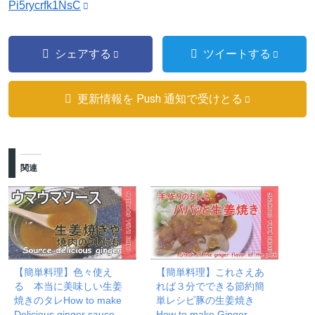
Pi5rycrfk1NsC
シェアする
ツイートする
更新情報を Push 通知で受けとる
関連
【簡単料理】色々使え
【簡単料理】これさえあ
る 本当に美味しい生姜
れば３分でできる節約簡
焼きのタレHow to make
単レシピ豚の生姜焼き
Delicious ginger sauce
How to make Ginger