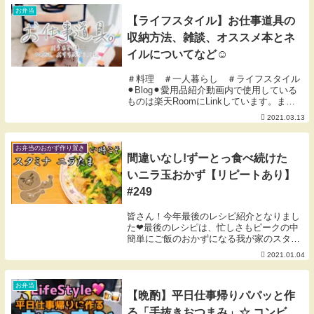
お弁当
【ライフスタイル】お仕事道具の
収納方法、雑談、オススメ本とネ
イルについてなど☺︎
＃料理 ＃一人暮らし ＃ライフスタイル
⚫︎Blog⚫︎愛用品紹介動画内で使用している
ものは楽天RoomにLinkしています。また
私の購入検討品やオススメなどアンテナに
2021.03.13
かかったものをLinkしているお買い物メモ
でもあります。ご活用いただけたら...
お弁当のおかず作り置き
間違いなし!ずーとっ食べ続けた
いニラ玉おかず【リピートあり】
#249
皆さん！今年最後のレシピ紹介となりまし
た❤最後のレシピは、忙しさもピークの中
簡単にご飯のおかずになる我が家のスタミ
ナおかずを紹介します！定番かも知れませ
2021.01.04
んが、本当に美味しくておかわり間違いな
しです❤少しでも参考になればなによりで
す♪皆さん、...
お弁当
【晩酌】平日仕事帰りパパッと作
る「手抜きおつまみ」☆ コンビ