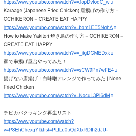
https://www.youtube.com/watch?v=JopDvfodC_w
Karaage (Japanese Fried Chicken) 唐揚げの作り方 –
OCHIKERON – CREATE EAT HAPPY
https://www.youtube.com/watch?v=bam1EE5NqhA
How to Make Yakitori 焼き鳥の作り方 – OCHIKERON –
CREATE EAT HAPPY
https://www.youtube.com/watch?v=_jtgDGMEDxk
家で串揚げ屋台やってみた！
https://www.youtube.com/watch?v=sCW9Pn7wFE4
揚げない唐揚げ！白味噌アレンジで作ってみた | None
Fried Chicken
https://www.youtube.com/watch?v=NocuL3Pl6dM
チビカバクッキング再生リスト
https://www.youtube.com/watch?
v=P8EhChexgYI&list=PLlLd0pQdXfxRDfh2dJU-