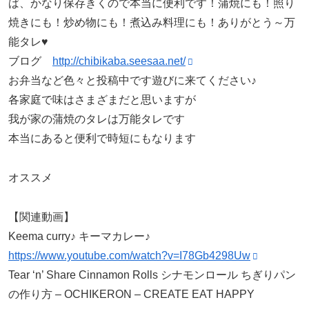
ば、かなり保存きくので本当に便利です！蒲焼にも！照り
焼きにも！炒め物にも！煮込み料理にも！ありがとう～万
能タレ♥
ブログ
http://chibikaba.seesaa.net/
お弁当など色々と投稿中です遊びに来てください♪
各家庭で味はさまざまだと思いますが
我が家の蒲焼のタレは万能タレです
本当にあると便利で時短にもなります
オススメ
【関連動画】
Keema curry♪ キーマカレー♪
https://www.youtube.com/watch?v=I78Gb4298Uw
Tear ‘n’ Share Cinnamon Rolls シナモンロール ちぎりパン
の作り方 – OCHIKERON – CREATE
EAT HAPPY