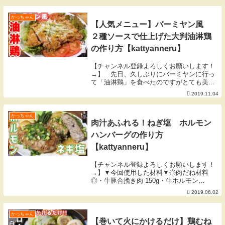
週末が楽しくなる再現ごはん」▼【２月の
目標】寒さ...
かっちゃん
【人気メニュー】バーミヤン風
２種ソースで仕上げた大判油淋鶏
の作り方【kattyanneru】
【チャンネル登録よろしくお願いします！
→】 先日、久しぶりにバーミヤンに行っ
て「油淋鶏」を食べたのですがとても美味
しかったので、今回は再現しながら作って
2019.11.04
みました。 大きな鶏肉と２種類のソース
がとても美味しいレシピです。▼今回使用
した材料▼・...
かっちゃん
肉汁あふれる！ねぎ塩 ホルモン
ハンバーグの作り方
【kattyanneru】
【チャンネル登録よろしくお願いします！
→】▼今回使用した材料▼◎肉だね材料
◎・牛豚合挽き肉 150g・牛ホルモン
150g・玉ねぎ 1/2個・卵 1個・牛乳 大さじ
2019.06.02
3・パン粉 大さじ4・塩 小さじ1/2・すりお
ろしにんにく 小さじ1/2・ナ...
かっちゃん
【巻いて火にかけるだけ】鶏むね