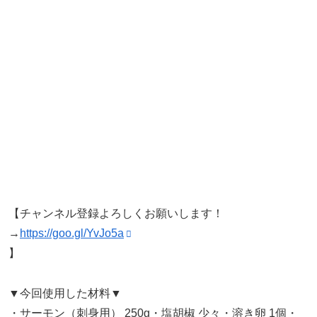
【チャンネル登録よろしくお願いします！
→
https://goo.gl/YvJo5a
】
▼今回使用した材料▼
・サーモン（刺身用） 250g・塩胡椒 少々・溶き卵 1個・