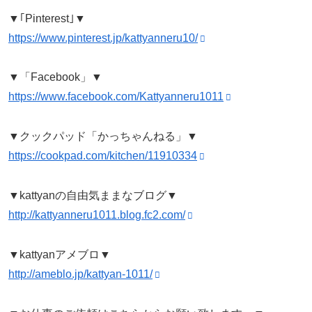
▼｢Pinterest｣▼
https://www.pinterest.jp/kattyanneru10/
▼「Facebook」▼
https://www.facebook.com/Kattyanneru1011
▼クックパッド「かっちゃんねる」▼
https://cookpad.com/kitchen/11910334
▼kattyanの自由気ままなブログ▼
http://kattyanneru1011.blog.fc2.com/
▼kattyanアメブロ▼
http://ameblo.jp/kattyan-1011/