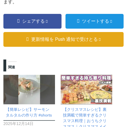
ます。
シェアする
ツイートする
更新情報を Push 通知で受けとる
関連
【簡単レシピ】サーモン
【クリスマスレシピ】裏
タルタルの作り方 #shorts
技満載で簡単すぎるクリ
スマス料理｜おうちクリ
2025年12月14日
スマス｜クリスマスメイ