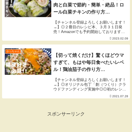
肉と白菜で節約・簡単・絶品！ロ
ール白菜チキンの作り方
【kattyanneru】
【チャンネル登録よろしくお願いします！
→】◎２冊目のレシピ本、３月３１日発
売！Amazonでも予約開始しております
◎▼「簡単なのにウマすぎる! もりもり野
2023.02.09
菜レシピ」▼▼「人気店の味をおうちで！
週末が楽しくなる再現ごはん」▼【２月の
目標】寒さ...
かっちゃん
【切って焼くだけ】驚くほどウマ
すぎて、もはや毎日食べたいレベ
ル！鶏油茄子の作り方
【kattyanneru】
【チャンネル登録よろしくお願いします！
→】◎オリジナル包丁「創（つくり）クラ
ウドファンディング実施中◎◎初のレシピ
本！書店・ネットショッピングで発売
2021.07.28
中！！◎▼「人気店の味をおうちで！週末
が楽しくなる再現ごはん」▼【７月の目
標】暑さに負けず、...
スポンサーリンク