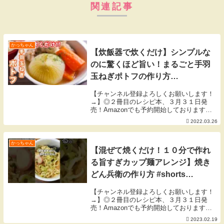
関連記事
かっちゃん
【炊飯器で炊くだけ】シンプルな
のに驚くほど旨い！まるごと手羽
玉ねぎポトフの作り方
【kattyanneru】
【チャンネル登録よろしくお願いします！
→】◎２冊目のレシピ本、３月３１日発
売！Amazonでも予約開始しております
◎▼「簡単なのにウマすぎる! もりもり野
2022.03.26
菜レシピ」▼▼「人気店の味をおうちで！
週末が楽しくなる再現ごはん」▼【３月の
目標】平和...
かっちゃん
【混ぜて焼くだけ！１０分で作れ
る旨すぎカップ麺アレンジ】焼き
どん兵衛の作り方 #shorts
【kattyanneru】
【チャンネル登録よろしくお願いします！
→】◎２冊目のレシピ本、３月３１日発
売！Amazonでも予約開始しております
◎▼「簡単なのにウマすぎる! もりもり野
2023.02.19
菜レシピ」▼▼「人気店の味をおうちで！