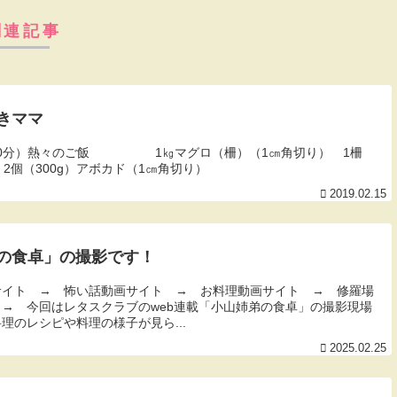
関連記事
きママ
：30分）熱々のご飯 1㎏マグロ（柵）（1㎝角切り） 1柵
 2個（300g）アボカド（1㎝角切り）
2019.02.15
の食卓」の撮影です！
サイト → 怖い話動画サイト → お料理動画サイト → 修羅場
→ 今回はレタスクラブのweb連載「小山姉弟の食卓」の撮影現場
理のレシピや料理の様子が見ら...
2025.02.25