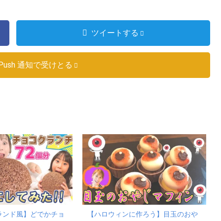
ツイートする
Push 通知で受けとる
ランド風】どでかチョ
【ハロウィンに作ろう】目玉のおや