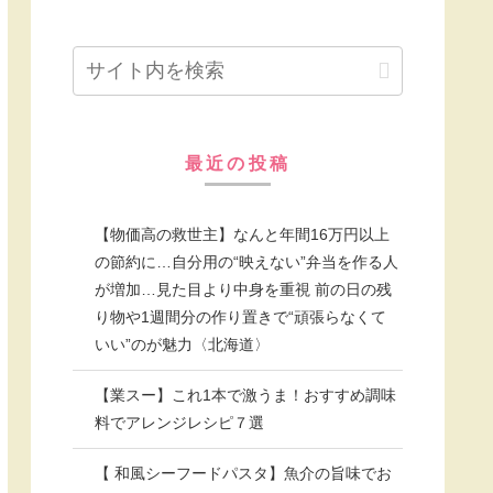
最近の投稿
【物価高の救世主】なんと年間16万円以上
の節約に…自分用の“映えない”弁当を作る人
が増加…見た目より中身を重視 前の日の残
り物や1週間分の作り置きで“頑張らなくて
いい”のが魅力〈北海道〉
【業スー】これ1本で激うま！おすすめ調味
料でアレンジレシピ７選
【 和風シーフードパスタ】魚介の旨味でお