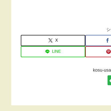
シ
X
LINE
kosu-