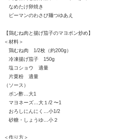
なめたけ卵焼き
ピーマンのわさび麺つゆあえ
【鶏むね肉と揚げ茄子のマヨポン炒め】
＜材料＞
鶏むね肉 1/2枚（約200g）
冷凍揚げ茄子 150g
塩コショウ 適量
片栗粉 適量
（ソース）
ポン酢…大1
マヨネーズ…大１/2 〜1
おろしにんにく…小1/2
砂糖・しょうゆ…小２
＜作り方＞