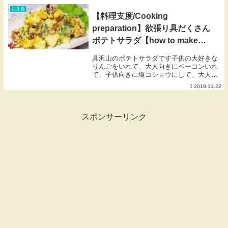
お弁当
【料理支度/Cooking
preparation】欲張り具だくさん
ポテトサラダ【how to make
potatosalad】
具沢山のポテトサラダです子供の大好きな
りんごをいれて、大人向きにベーコンいれ
て、子供向きに塩コショウにして、大人向
きにブラックペッパーにしたら具沢山にな
2018.11.22
りました皆さんも家族が好きな具材で我が
家のポテトサラダの参考になれば嬉しいで
すこの動画は...
スポンサーリンク