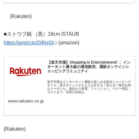
(Rakuten)
■ストウブ鍋 （黒）18cm /STAUB
https://amzn.to/2I4hxGt
(amazon)
【楽天市場】Shopping is Entertainment! ： イン
ターネット最大級の通信販売、通販オンラインシ
ョッピングコミュニティ
楽天市場はインターネット通販が楽しめる総合ショッピング
モール。楽天ポイントがどんどん貯まる！使える！毎日お得
なクーポンも。食品から家電、ファッション、ベビー用品、
コスメまで、充実の品揃え。
www.rakuten.co.jp
(Rakuten)