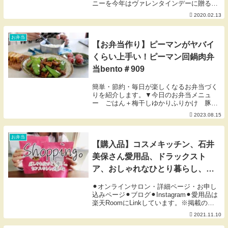
ニーを今年はヴァレンタインデーに贈るこ
ValentineDay💝
とにしました☺︎おしゃべりしながらだとす
2020.02.13
ごく長い動画になってしまいましたが、ラ
ジオ感覚で聞き流しながらでお楽しみ頂け
れば幸いで...
お弁当
【お弁当作り】ピーマンがヤバイ
くらい上手い！ピーマン回鍋肉弁
当bento＃909
簡単・節約・毎日が楽しくなるお弁当づく
りを紹介します。▼今日のお弁当メニュ
ー ごはん＋梅干しゆかりふりかけ 豚こ
まのピーマン回鍋肉 カンタン酢de卵焼
2023.08.15
き トマトベーコン巻き ★にぎりっ娘の
公式ブログ★お弁当に関する注意事項-------
--...
お弁当
【購入品】コスメキッチン、石井
美保さん愛用品、ドラックスト
ア、おしゃれなひとり暮らし、楽
天マラソンに☺︎
⚫︎オンラインサロン・詳細ページ・お申し
込みページ⚫︎ブログ⚫︎Instagram⚫︎愛用品は
楽天RoomにLinkしています。※掲載のな
いものは楽天扱い無しor海外製品等です。
2021.11.10
⚫︎about me Hi ! My