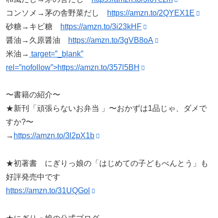
コンソメ→茅の舎野菜だし
https://amzn.to/2QYEX1E
砂糖→キビ糖
https://amzn.to/3i23kHF
醤油→久原醤油
https://amzn.to/3gVB8oA
米油→
target=”_blank”
rel=”nofollow”>https://amzn.to/357l5BH
〜書籍の紹介〜
★新刊「頑張らないお弁当 」〜おかずは1品じゃ、ダメで
すか?〜
→
https://amzn.to/3l2pX1b
★初著書 にぎりっ娘の「はじめての子どもべんとう」も
好評発売中です
https://amzn.to/31UQGol