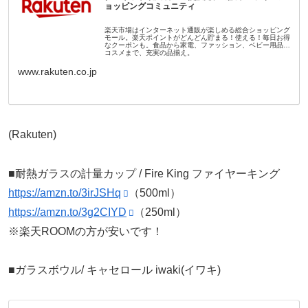
ョッピングコミュニティ
楽天市場はインターネット通販が楽しめる総合ショッピング
モール。楽天ポイントがどんどん貯まる！使える！毎日お得
なクーポンも。食品から家電、ファッション、ベビー用品、
コスメまで、充実の品揃え。
www.rakuten.co.jp
(Rakuten)
■耐熱ガラスの計量カップ / Fire King ファイヤーキング
https://amzn.to/3irJSHq
（500ml）
https://amzn.to/3g2CIYD
（250ml）
※楽天ROOMの方が安いです！
■ガラスボウル/ キャセロール iwaki(イワキ)