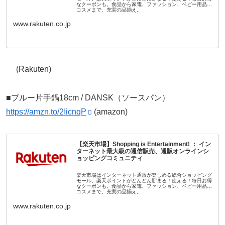
なクーポンも。食品から家電、ファッション、ベビー用品、
コスメまで、充実の品揃え。
www.rakuten.co.jp
(Rakuten)
■ブルー片手鍋18cm / DANSK（ソースパン）
https://amzn.to/2IicnqP
(amazon)
【楽天市場】Shopping is Entertainment! ： イン
ターネット最大級の通信販売、通販オンラインシ
ョッピングコミュニティ
楽天市場はインターネット通販が楽しめる総合ショッピング
モール。楽天ポイントがどんどん貯まる！使える！毎日お得
なクーポンも。食品から家電、ファッション、ベビー用品、
コスメまで、充実の品揃え。
www.rakuten.co.jp