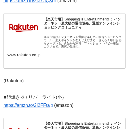
https://amzn.to/2MYJQ8f
(amazon)
【楽天市場】Shopping is Entertainment! ： イン
ターネット最大級の通信販売、通販オンラインシ
ョッピングコミュニティ
楽天市場はインターネット通販が楽しめる総合ショッピング
モール。楽天ポイントがどんどん貯まる！使える！毎日お得
なクーポンも。食品から家電、ファッション、ベビー用品、
コスメまで、充実の品揃え。
www.rakuten.co.jp
(Rakuten)
■卵焼き器 / リバーライト(小）
https://amzn.to/2I2FFta
(amazon)
【楽天市場】Shopping is Entertainment! ： イン
ターネット最大級の通信販売、通販オンラインシ