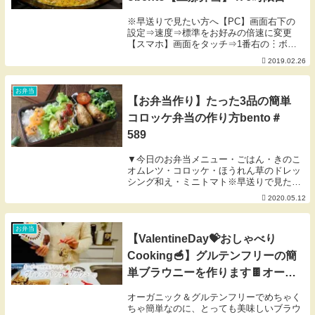
※早送りで見たい方へ【PC】画面右下の
設定⇒速度⇒標準をお好みの倍速に変更
【スマホ】画面をタッチ⇒1番右の︙ボタ
ンをタッチ⇒再生速度こんにちは、にぎり
2019.02.26
っ娘。です！久しぶりにチキンピカタ弁当
です。鶏胸肉なので、ヘルシーでリーズナ
ブル。さらに、...
お弁当
【お弁当作り】たった3品の簡単
コロッケ弁当の作り方bento＃
589
▼今日のお弁当メニュー・ごはん・きのこ
オムレツ・コロッケ・ほうれん草のドレッ
シング和え・ミニトマト※早送りで見たい
方へ【PC】画面右下の設定⇒速度⇒標準
2020.05.12
をお好みの倍速に変更【スマホ】画面をタ
ッチ⇒1番右の︙ボタンをタッチ⇒再生速
度★ブログ ...
お弁当
【ValentineDay💝おしゃべり
Cooking🥣】グルテンフリーの簡
単ブラウニーを作ります🍫オーガ
ニック＆グルテンフリーなのに失
オーガニック＆グルテンフリーでめちゃく
敗知らずでとっても美味しい☺︎
ちゃ簡単なのに、とっても美味しいブラウ