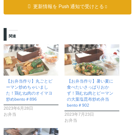
更新情報を Push 通知で受けとる
関連
【お弁当作り】丸ごとピ
【お弁当作り】暑い夏に
ーマン炒めちゃいまし
食べたいさっぱりおか
た！鶏むね肉のオイマヨ
ず！鶏むね肉とピーマン
炒めbento＃896
の大葉塩昆布炒め弁当
bento＃902
2023年6月28日
お弁当
2023年7月23日
お弁当