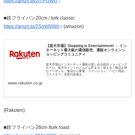
https://amzn.to/2ITPGWU
■鉄フライパン20cm / turk classic
https://amzn.to/2SmhNWn
(amazon)
【楽天市場】Shopping is Entertainment! ： イン
ターネット最大級の通信販売、通販オンラインシ
ョッピングコミュニティ
楽天市場はインターネット通販が楽しめる総合ショッピング
モール。楽天ポイントがどんどん貯まる！使える！毎日お得
なクーポンも。食品から家電、ファッション、ベビー用品、
コスメまで、充実の品揃え。
www.rakuten.co.jp
(Rakuten)
■鉄フライパン28cm /turk roast