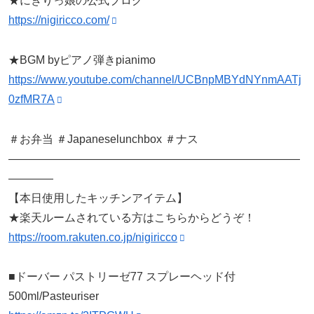
★にぎりっ娘の公式ブログ
https://nigiricco.com/
★BGM byピアノ弾きpianimo
https://www.youtube.com/channel/UCBnpMBYdNYnmAATj
0zfMR7A
＃お弁当 ＃Japaneselunchbox ＃ナス
——————————————————————————
————
【本日使用したキッチンアイテム】
★楽天ルームされている方はこちらからどうぞ！
https://room.rakuten.co.jp/nigiricco
■ドーバー パストリーゼ77 スプレーヘッド付
500ml/Pasteuriser