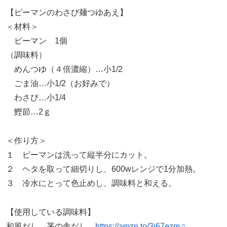
【ピーマンのわさび麺つゆあえ】
＜材料＞
ピーマン 1個
（調味料）
めんつゆ（４倍濃縮）…小1/2
ごま油…小1/2（お好みで）
わさび…小1/4
鰹節…2ｇ
＜作り方＞
１ ピーマンは洗って縦半分にカット。
２ ヘタを取って細切りし、600wレンジで1分加熱。
３ 冷水にとって色止めし、調味料と和える。
【使用している調味料】
和風だし→茅の舎だし
https://amzn.to/3i67ezm