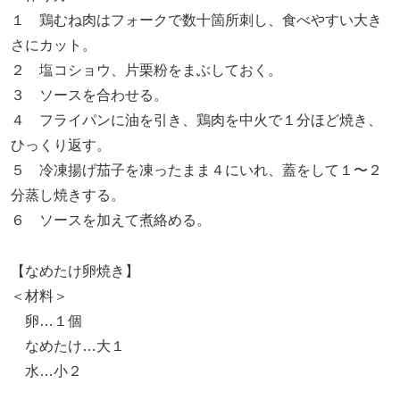
１ 鶏むね肉はフォークで数十箇所刺し、食べやすい大き
さにカット。
２ 塩コショウ、片栗粉をまぶしておく。
３ ソースを合わせる。
４ フライパンに油を引き、鶏肉を中火で１分ほど焼き、
ひっくり返す。
５ 冷凍揚げ茄子を凍ったまま４にいれ、蓋をして１〜２
分蒸し焼きする。
６ ソースを加えて煮絡める。
【なめたけ卵焼き】
＜材料＞
卵…１個
なめたけ…大１
水…小２