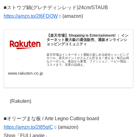
■ストウブ鍋(グレナディンレッド)24cm/STAUB
https://amzn.to/2I6FDQW
(amazon)
【楽天市場】Shopping is Entertainment! ： イン
ターネット最大級の通信販売、通販オンラインシ
ョッピングコミュニティ
楽天市場はインターネット通販が楽しめる総合ショッピング
モール。楽天ポイントがどんどん貯まる！使える！毎日お得
なクーポンも。食品から家電、ファッション、ベビー用品、
コスメまで、充実の品揃え。
www.rakuten.co.jp
(Rakuten)
■オリーブまな板 / Arte Legno Cutting board
https://amzn.to/2I85qIC
(amazon)
Shop「FULLangle」