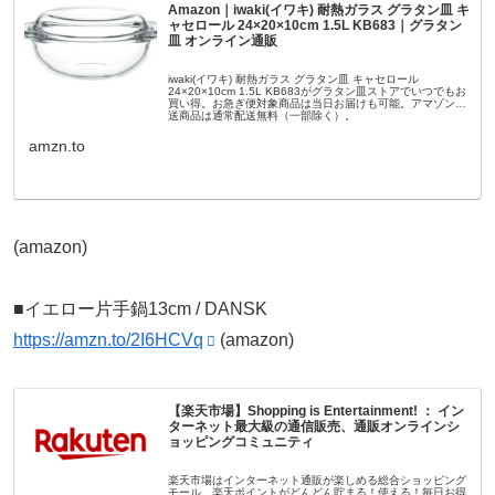
Amazon｜iwaki(イワキ) 耐熱ガラス グラタン皿 キ
ャセロール 24×20×10cm 1.5L KB683｜グラタン
皿 オンライン通販
iwaki(イワキ) 耐熱ガラス グラタン皿 キャセロール
24×20×10cm 1.5L KB683がグラタン皿ストアでいつでもお
買い得。お急ぎ便対象商品は当日お届けも可能。アマゾン配
送商品は通常配送無料（一部除く）。
amzn.to
(amazon)
■イエロー片手鍋13cm / DANSK
https://amzn.to/2I6HCVq
(amazon)
【楽天市場】Shopping is Entertainment! ： イン
ターネット最大級の通信販売、通販オンラインシ
ョッピングコミュニティ
楽天市場はインターネット通販が楽しめる総合ショッピング
モール。楽天ポイントがどんどん貯まる！使える！毎日お得