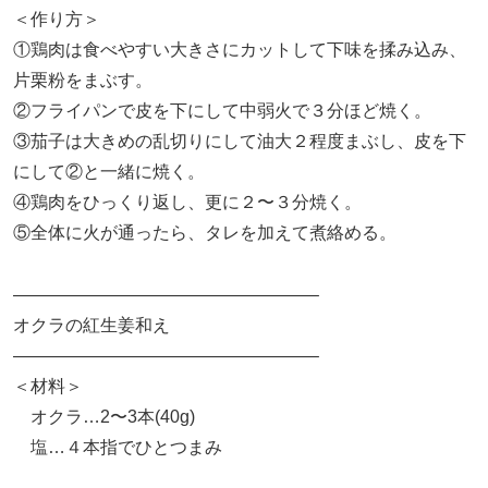
＜作り方＞
①鶏肉は食べやすい大きさにカットして下味を揉み込み、
片栗粉をまぶす。
②フライパンで皮を下にして中弱火で３分ほど焼く。
③茄子は大きめの乱切りにして油大２程度まぶし、皮を下
にして②と一緒に焼く。
④鶏肉をひっくり返し、更に２〜３分焼く。
⑤全体に火が通ったら、タレを加えて煮絡める。
—————————————————–
オクラの紅生姜和え
—————————————————–
＜材料＞
オクラ…2〜3本(40g)
塩…４本指でひとつまみ