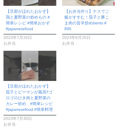
【旦那がほれたおかず】
【お弁当作り】ナスでご
鶏と夏野菜の炒めもの #
飯がすすむ！茄子と豚こ
簡単レシピ #簡単おかず
ま肉の旨辛炒めbento＃
#japanesefood
895
2023年7月26日
2023年6月25日
お弁当
お弁当
【旦那がほれたおかず】
茄子とピーマンが最高‼ゴ
ロゴロひき肉と夏野菜の
カレー炒め #簡単レシピ
#japanesefood #簡単料理
2023年7月30日
お弁当