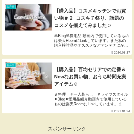
メの豚みそ焼き弁当をご紹介！▼チャンネ
ル登録はこ...
お弁当
【購入品】コスメキッチンでお買
い物＃２_コスキチ祭り、話題の
コスメを揃えてみました☺︎
🥞Blog🥞愛用品 動画内で使用しているもの
は楽天RoomにLinkしています。また私の
購入検討品やオススメなどアンテナにかか
ったものをLinkしているお買い物メモでも
2020.03.27
あります。ご活用いただけたら幸いです🐰
※掲載のないものは楽天扱い無しor...
お弁当
【購入品】百均セリアでの定番＆
Newなお買い物、おうち時間充実
アイテム☺︎
＃料理 ＃一人暮らし ＃ライフスタイル
⚫︎Blog⚫︎愛用品紹介動画内で使用している
ものは楽天RoomにLinkしています。また
私の購入検討品やオススメなどアンテナに
2021.01.24
かかったものをLinkしているお買い物メモ
でもあります。ご活用いただけたら...
スポンサーリンク