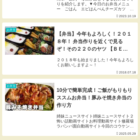
りを紹介します。▼今日のお弁当メニュ
ー ごはん エビはんぺんチーズカツ ピ
ザ風卵焼き 青梗菜の七味マヨポン和え
2023.10.19
ミニトマト★「にぎりっ娘。応援し隊」へ
の加入はコチラから★にぎりっ娘の公式ブ
ログ★お弁当に...
お弁当
【弁当】今年もよろしく！２０１
８年！ 弁当作りを近くで見る
ぞ！その２２０のヤツ 【ＢＥＮ
ＴＯ】
２０１８年も始まりました！今年もよろし
くお願いしますよ～！
2018.07.18
お弁当
10分で簡単完成！ご飯がもりもり
ススムお弁当！豚みそ焼き弁当の
作り方
姉妹ニュースサイト姉妹ニュースサイト２
怖い話動画サイトお料理動画サイト修羅場
ラバンバ面白動画サイト今回のコウケンテ
ツキッチンは、久しぶりのだいたい10分弁
2025.05.29
当シリーズ！ガッツリ食べたい時にオスス