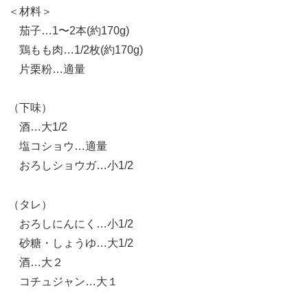
＜材料＞
茄子…1〜2本(約170g)
鶏もも肉…1/2枚(約170g)
片栗粉…適量
（下味）
酒…大1/2
塩コショウ…適量
おろしショウガ…小1/2
（タレ）
おろしにんにく…小1/2
砂糖・しょうゆ…大1/2
酒…大２
コチュジャン…大１