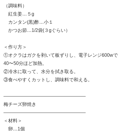
（調味料）
紅生姜…５g
カンタン(黒)酢…小１
かつお節…1/2袋(３gぐらい）
＜作り方＞
①オクラはガクを剥いて板ずりし、電子レンジ600wで
40〜50分ほど加熱。
②冷水に取って、水分を拭き取る。
③食べやすくカットし、調味料で和える。
—————————————————–
梅チーズ卵焼き
—————————————————–
＜材料＞
卵…1個