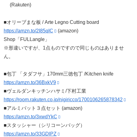
(Rakuten)
■オリーブまな板 / Arte Legno Cutting board
https://amzn.to/2I85qIC
(amazon)
Shop「FULLangle」
※形違いですが、1点ものですので同じものはありませ
ん。
■包丁 「タダフサ」170mm三徳包丁 /Kitchen knife
https://amzn.to/36BxkV9
■ヴェルダンキッチンハサミ/下村工業
https://room.rakuten.co.jp/nigiricco/1700106265878342
■アルミバット３点セット (amazon)
https://amzn.to/3xwdYkC
■スタッシャー（シリコーンバッグ）
https://amzn.to/33GDlPZ