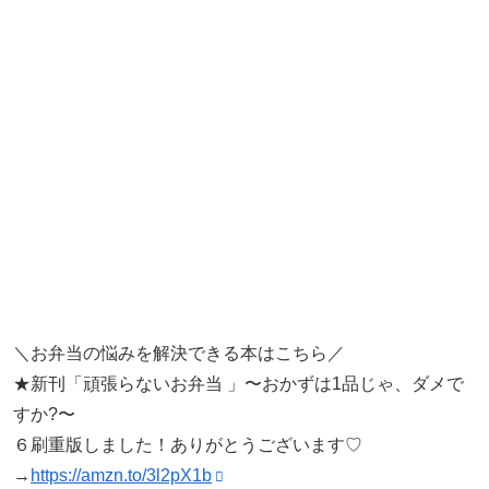
＼お弁当の悩みを解決できる本はこちら／
★新刊「頑張らないお弁当 」〜おかずは1品じゃ、ダメで
すか?〜
６刷重版しました！ありがとうございます♡
→
https://amzn.to/3l2pX1b