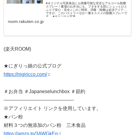
#オリジナル写真食品にも噴霧可能な安全なアルコール除菌
スプレー！夏場のお弁当にも、フタをする前にシュッとひと
ふりで安心・安全♫このご時世、消毒・除菌は必須アイテム
ですが、このパストリーゼが一番オススメの除菌スプレーで
す。 #オリジナル写真 ...
room.rakuten.co.jp
(楽天ROOM)
★にぎりっ娘の公式ブログ
https://nigiricco.com/
＃お弁当 ＃Japaneselunchbox ＃節約
——————————————–
※アフィリエイト リンクを使用しています。
★パン粉
材料３つの無添加のパン粉 三木食品
https://amzn.to/3AWGkEp