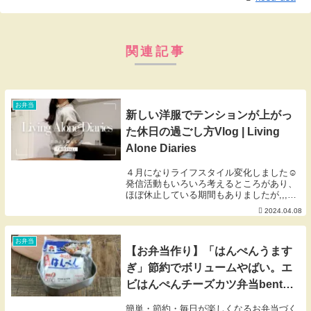
関連記事
お弁当
新しい洋服でテンションが上がっ
た休日の過ごし方Vlog | Living
Alone Diaries
４月になりライフスタイル変化しました☺︎
発信活動もいろいろ考えるところがあり、
ほぼ休止している期間もありましたが,,,や
っぱりわたしは「ひとり暮らし」が好き
2024.04.08
で、この光と影、自立した生き方を伝える
ことが、楽しいと感じています♡気持ちあ
らたに、...
お弁当
【お弁当作り】「はんぺんうます
ぎ」節約でボリュームやばい。エ
ビはんぺんチーズカツ弁当bento
＃921
簡単・節約・毎日が楽しくなるお弁当づく