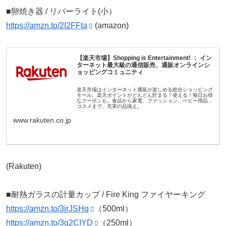
■卵焼き器 / リバーライト(小）
https://amzn.to/2I2FFta
(amazon)
【楽天市場】Shopping is Entertainment! ： イン
ターネット最大級の通信販売、通販オンラインシ
ョッピングコミュニティ
楽天市場はインターネット通販が楽しめる総合ショッピング
モール。楽天ポイントがどんどん貯まる！使える！毎日お得
なクーポンも。食品から家電、ファッション、ベビー用品、
コスメまで、充実の品揃え。
www.rakuten.co.jp
(Rakuten)
■耐熱ガラスの計量カップ / Fire King ファイヤーキング
https://amzn.to/3irJSHq
（500ml）
https://amzn.to/3g2CIYD
（250ml）