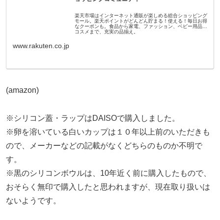
楽天市場はインターネット通販が楽しめる総合ショッピング
モール。楽天ポイントがどんどん貯まる！使える！毎日お得
なクーポンも。食品から家電、ファッション、ベビー用品、
コスメまで、充実の品揃え。
www.rakuten.co.jp
(amazon)
※シリコン蓋・ラップはDAISOで購入しました。
※卵を溶いている白いカップは１０年以上前のいただきも
ので、メーカーなどの記載がなくどちらのものか不明で
す。
※黒のシリコンボウルは、10年近く前に購入したもので、
おそらく無印で購入したと思われますが、現在取り扱いは
ないようです。