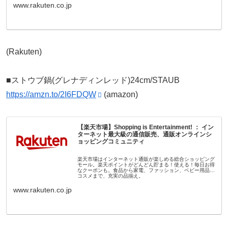
www.rakuten.co.jp
(Rakuten)
■ストウブ鍋(グレナディンレッド)24cm/STAUB
https://amzn.to/2I6FDQW
(amazon)
【楽天市場】Shopping is Entertainment! ： イン
ターネット最大級の通信販売、通販オンラインシ
ョッピングコミュニティ
楽天市場はインターネット通販が楽しめる総合ショッピング
モール。楽天ポイントがどんどん貯まる！使える！毎日お得
なクーポンも。食品から家電、ファッション、ベビー用品、
コスメまで、充実の品揃え。
www.rakuten.co.jp