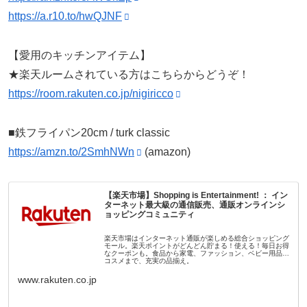
https://a.r10.to/hwQJNF
【愛用のキッチンアイテム】
★楽天ルームされている方はこちらからどうぞ！
https://room.rakuten.co.jp/nigiricco
■鉄フライパン20cm / turk classic
https://amzn.to/2SmhNWn
(amazon)
【楽天市場】Shopping is Entertainment! ： イン
ターネット最大級の通信販売、通販オンラインシ
ョッピングコミュニティ
楽天市場はインターネット通販が楽しめる総合ショッピング
モール。楽天ポイントがどんどん貯まる！使える！毎日お得
なクーポンも。食品から家電、ファッション、ベビー用品、
コスメまで、充実の品揃え。
www.rakuten.co.jp