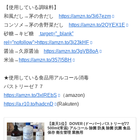
【使用している調味料】
和風だし→茅の舎だし
https://amzn.to/3i67ezm
コンソメ→茅の舎野菜だし
https://amzn.to/2QYEX1E
砂糖→キビ糖
target=”_blank”
rel=”nofollow”>https://amzn.to/3i23kHF
醤油→久原醤油
https://amzn.to/3gVB8oA
米油→
https://amzn.to/357l5BH
★使用している食品用アルコール消毒
パストリーゼ７７
https://amzn.to/3xlREbS
（amazon)
https://a.r10.to/hadcnD
(Rakuten)
【楽天1位】 DOVER (ドーバー) パストリーゼ77
500ml(常温) アルコール 除菌 防臭 除菌 抗菌 食品
保存 衛生管理 業務用