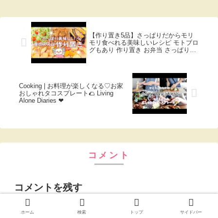
【作り置き5品】さっぱりだからモリ
モリ食べれる美味しいレシピ モトブロ
グもあり 作り置き お弁当 さっぱりレ
シピ 北海道ツーリング 室蘭
Cooking | お料理が楽しくなる♡お家
おしゃれタコスプレート🌮 Living
Alone Diaries ❤︎
コメント
コメントを残す
ホーム
検索
トップ
サイドバー