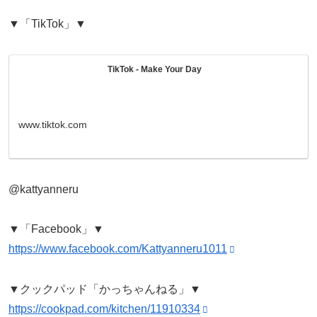
▼「TikTok」▼
TikTok - Make Your Day
www.tiktok.com
@kattyanneru
▼「Facebook」▼
https://www.facebook.com/Kattyanneru1011
▼クックパッド「かっちゃんねる」▼
https://cookpad.com/kitchen/11910334