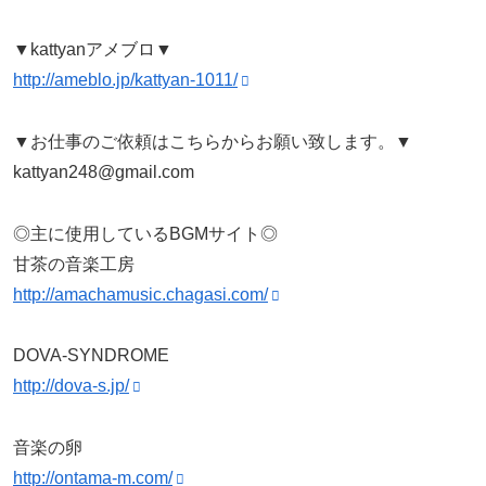
▼kattyanアメブロ▼
http://ameblo.jp/kattyan-1011/
▼お仕事のご依頼はこちらからお願い致します。▼
kattyan248@gmail.com
◎主に使用しているBGMサイト◎
甘茶の音楽工房
http://amachamusic.chagasi.com/
DOVA-SYNDROME
http://dova-s.jp/
音楽の卵
http://ontama-m.com/