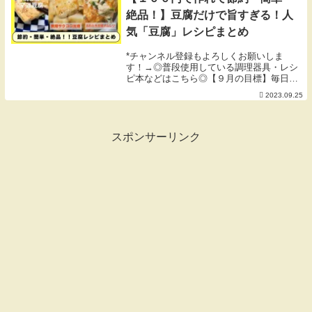
絶品！】豆腐だけで旨すぎる！人
気「豆腐」レシピまとめ
*チャンネル登録もよろしくお願いしま
す！→◎普段使用している調理器具・レシ
ピ本などはこちら◎【９月の目標】毎日暑
いけどパワフル。 byかっちゃん◎おすす
2023.09.25
めの動画◎▼【２５０円でボリューム満
点！ただ焼くだけで旨すぎる！】「焼き肉
たま豆腐」の作...
スポンサーリンク