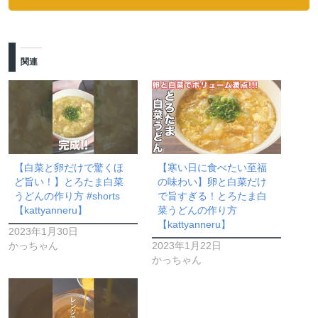
関連
【白菜と卵だけで驚くほ
【寒い日に食べたい至福
ど旨い！】とろたま白菜
の味わい】卵と白菜だけ
うどんの作り方 #shorts
で旨すぎる！とろたま白
【kattyanneru】
菜うどんの作り方
【kattyanneru】
2023年1月30日
かっちゃん
2023年1月22日
かっちゃん