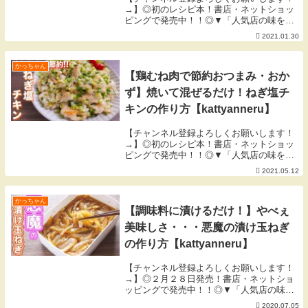
→】◎初のレシピ本！書店・ネットショッ
ピングで発売中！！◎▼「人気店の味をお
うちで！週末が楽しくなる再現ごはん」
2021.01.30
▼【１月の目標】一年の始まり。気持ちよ
くスタートしよう。 byかっちゃん▼今回
使用した材料...
かっちゃん
【鶏むね肉で節約おつまみ・おか
ず】焼いて混ぜるだけ！ねぎ塩チ
キンの作り方【kattyanneru】
【チャンネル登録よろしくお願いします！
→】◎初のレシピ本！書店・ネットショッ
ピングで発売中！！◎▼「人気店の味をお
うちで！週末が楽しくなる再現ごはん」
2021.05.12
▼【５月の目標】常に前向きに・元気にす
ごそう！ byかっちゃん▼今回使用した
材料（２人前...
かっちゃん
【調味料に漬けるだけ！】やべぇ
美味しさ・・・悪魔の漬け玉ねぎ
の作り方【kattyanneru】
【チャンネル登録よろしくお願いします！
→】◎２月２８日発売！書店・ネットショ
ッピングで発売中！！◎▼「人気店の味を
おうちで！週末が楽しくなる再現ごはん」
2020.07.05