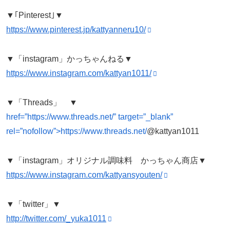
▼｢Pinterest｣▼
https://www.pinterest.jp/kattyanneru10/
▼「instagram」かっちゃんねる▼
https://www.instagram.com/kattyan1011/
▼「Threads」 ▼
href=”https://www.threads.net/” target=”_blank”
rel=”nofollow”>https://www.threads.net/
@kattyan1011
▼「instagram」オリジナル調味料 かっちゃん商店▼
https://www.instagram.com/kattyansyouten/
▼「twitter」▼
http://twitter.com/_yuka1011