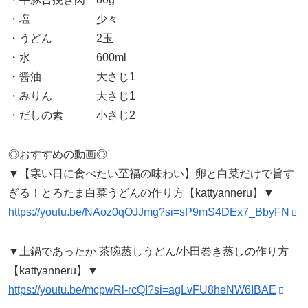
・塩 少々
・うどん 2玉
・水 600ml
・醤油 大さじ1
・みりん 大さじ1
・だしの素 小さじ2
◎おすすめの動画◎
▼【寒い日に食べたい至福の味わい】卵と白菜だけで旨す
ぎる！とろたま白菜うどんの作り方【kattyanneru】▼
https://youtu.be/NAoz0qOJJmg?si=sP9mS4DEx7_BbyFN
▼土鍋であったか 茶碗蒸しうどん/小田巻き蒸しの作り方
【kattyanneru】▼
https://youtu.be/mcpwRl-rcQI?si=agLvFU8heNW6IBAE