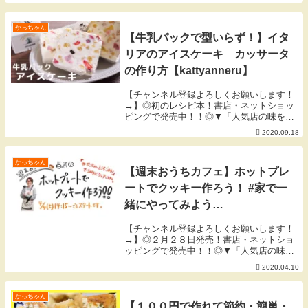
▼【７月の目標】早寝早起き。夏バテ防
止。 byかっちゃん▼今回使用した材料
▼・玉ねぎ ...
かっちゃん
【牛乳パックで型いらず！】イタ
リアのアイスケーキ カッサータ
の作り方【kattyanneru】
【チャンネル登録よろしくお願いします！
→】◎初のレシピ本！書店・ネットショッ
ピングで発売中！！◎▼「人気店の味をお
うちで！週末が楽しくなる再現ごはん」
2020.09.18
▼【７月の目標】早寝早起き。夏バテ防
止。 byかっちゃん▼今回使用した材料
▼・牛乳 ...
かっちゃん
【週末おうちカフェ】ホットプレ
ートでクッキー作ろう！ #家で一
緒にやってみよう
【kattyanneru】
【チャンネル登録よろしくお願いします！
→】◎２月２８日発売！書店・ネットショ
ッピングで発売中！！◎▼「人気店の味を
おうちで！週末が楽しくなる再現ごはん」
2020.04.10
▼▼「twitter」▼▼「instagram」
▼▼「TikTok」▼▼｢Pintere...
かっちゃん
【１００円で作れて節約・簡単・