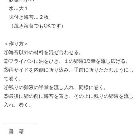
水…大１
味付き海苔…２枚
（焼き海苔でもOKです）
＜作り方＞
①海苔以外の材料を混ぜ合わせる。
②フライパンに油をひき、１の卵液1/3量を流し広げる。
③両サイドを内側に折り込み、手前に折りたたむようにし
て巻く。
④残りの卵液の半量を流し入れ、同様に巻く。
⑤最後に卵の前に海苔を置き、その上に残りの卵液を流し
入れ、巻く。
——————–
書 籍