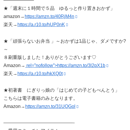
——————–
★「週末に１時間で５品 ゆるっと作り置きおかず」
amazon→
https://amzn.to/40RjM4n
楽天→
https://a.r10.to/hUP0nK
★「頑張らないお弁当 」～おかずは1品じゃ、ダメですか?
～
８刷重版しました！ありがとうございます♡
Amazon→
rel=”nofollow”>https://amzn.to/3l2pX1b
楽天→
https://a.r10.to/hkXQ0t
★初著書 にぎりっ娘の「はじめての子どもべんとう」
こちらは電子書籍のみとなります。
Amazon→
https://amzn.to/31UQGol
———————————————-