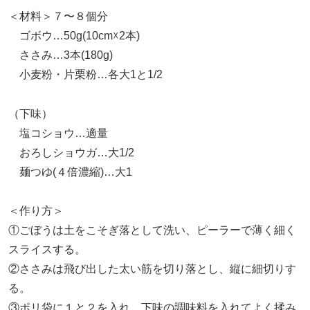
＜材料＞７〜８個分
ゴボウ…50g(10cm☓2本)
ささみ…3本(180g)
小麦粉・片栗粉…各大1と1/2
（下味）
塩コショウ…適量
おろしショウガ…大1/2
麺つゆ(４倍濃縮)…大1
＜作り方＞
①ごぼうは土をこそぎ落として洗い、ピーラーで薄く細く
スライスする。
②ささみは飛び出した太い筋を切り落とし、縦に細切りす
る。
③ポリ袋に１と２を入れ、下味の調味料を入れてよく揉み