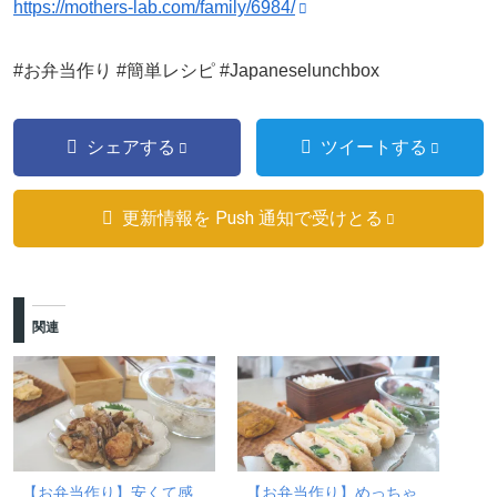
https://mothers-lab.com/family/6984/
#お弁当作り #簡単レシピ #Japaneselunchbox
シェアする
ツイートする
更新情報を Push 通知で受けとる
関連
【お弁当作り】安くて感
【お弁当作り】めっちゃ