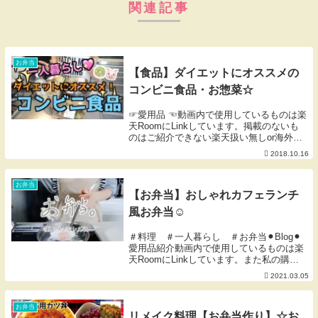
関連記事
お弁当
【食品】ダイエットにオススメの
コンビニ食品・お惣菜☆
☞愛用品 ☜動画内で使用しているものは楽
天RoomにLinkしています。掲載のないも
のはご紹介できない楽天扱い無しor海外製
品等です。※楽天Room内のコメントにも
2018.10.16
対応しておりません。
お弁当
【お弁当】おしゃれカフェランチ
風お弁当☺︎
＃料理 ＃一人暮らし ＃お弁当⚫︎Blog⚫︎
愛用品紹介動画内で使用しているものは楽
天RoomにLinkしています。また私の購入
検討品やオススメなどアンテナにかかった
2021.03.05
ものをLinkしているお買い物メモでもあり
ます。ご活用いただけたら幸いです...
お弁当
リメイク料理【お弁当作り】☆お