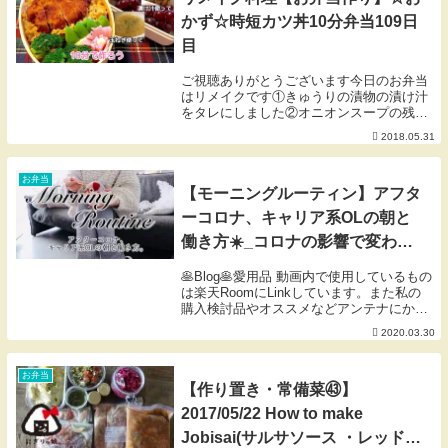
かず☆時短カツ丼10分弁当109日
目
ご視聴ありがとうございます今日のお弁当
はリメイクです①きゅうりの漬物の漬け汁
をタレにしました②オニオンスープの残り
の玉ねぎを使いました③夕食のとりおきの
2018.05.31
カツを使いましたなので10分で完成ですき
ゅうりのキューちゃん風漬け物漬け汁を使
った油淋鶏...
お弁当
【モーニングルーティン】アフタ
ーコロナ、キャリア系OLの朝と
働き方☀️_コロナの影響で変わっ
たワタシの朝、定番朝食、最新メ
🥞Blog🥞愛用品 動画内で使用しているもの
イクアイテム、インテリアetc
は楽天RoomにLinkしています。また私の
購入検討品やオススメなどアンテナにかか
ったものをLinkしているお買い物メモでも
2020.03.30
あります。ご活用いただけたら幸いです🐰
※掲載のないものは楽天扱い無しor...
お弁当
【作り置き・常備菜㊸】
2017/05/22 How to make
Jobisai(サルサソース ・レッドキ