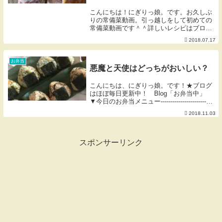
ャベツのマリネ ・ジェノベーゼ
こんにちは！にぎりっ娘。です。お久しぶ
ソース ・プルコギ)
りの常備菜動画。引っ越しをして初めての
常備菜動画です＾＾詳しいレシピはブログ
を参照してくださいね♪★ブログはほぼ毎
2018.07.17
日更新中！ 「今週の常備菜！
2017/5/22」 Blog「お弁当中」 今
後の話です...
お弁当
悪魔と天使はどっちがおいしい？
こんにちは、にぎりっ娘。です！★ブログ
はほぼ毎日更新中！ Blog「お弁当中」
▼今日のお弁当メニュー---------------------------
------------------------------------------...
2018.11.03
スポンサーリンク