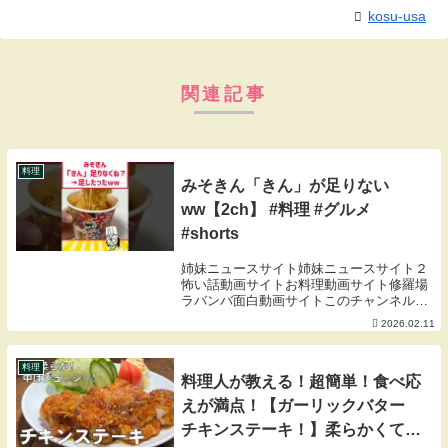
kosu-usa
関連記事
料理
みそきん「きん」が足りない
ww【2ch】 #料理 #グルメ
#shorts
姉妹ニュースサイト姉妹ニュースサイト２
怖い話動画サイトお料理動画サイト修羅場
ラバンバ面白動画サイトこのチャンネルで
はワイの人生を2ch風に投稿していきま
2026.02.11
す。よって、これらのテキストはすべて創
作ですので勘違いされないようにお願いし
ます。VOI...
料理
料理人が教える！超簡単！食べ応
えが満点！【ガーリックバター
チキンステーキ！】柔らかくて！