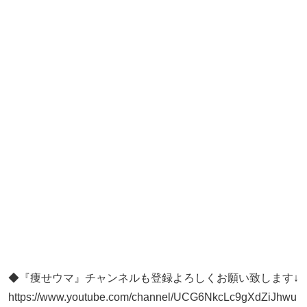
◆『痩せウマ』チャンネルも登録よろしくお願い致します↓
https://www.youtube.com/channel/UCG6NkcLc9gXdZiJhwu