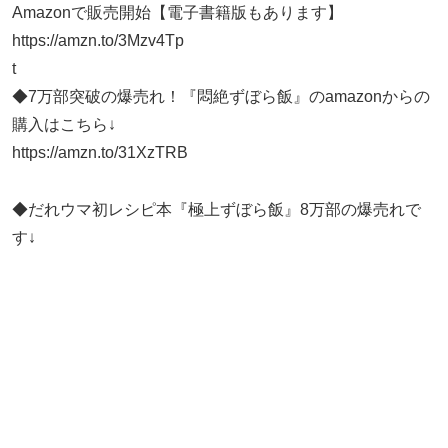
Amazonで販売開始【電子書籍版もあります】
https://amzn.to/3Mzv4Tp
t
◆7万部突破の爆売れ！『悶絶ずぼら飯』のamazonからの
購入はこちら↓
https://amzn.to/31XzTRB
◆だれウマ初レシピ本『極上ずぼら飯』8万部の爆売れで
す↓