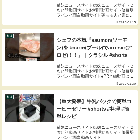
ジュワッとジューシー！にんにく
姉妹ニュースサイト姉妹ニュースサイト２
とバターソースの作り方！香りだ
怖い話動画サイトお料理動画サイト修羅場
ラバンバ面白動画サイト鶏モモ肉と家にあ
けでご飯食べられます！
る調味料で、最高のチキンステーキが作れ
2026.01.15
ます！チャンネルメンバーシップはホーム
ページから登録できます↓↓★作り方や注意
点は、概要...
料理
シェフの本気『saumon(ソーモ
ン)を beurre(ブール)でarroser(ア
ロゼ)！！』｜クラシル #shorts
姉妹ニュースサイト姉妹ニュースサイト２
怖い話動画サイトお料理動画サイト修羅場
ラバンバ面白動画サイト#PR本編動画は添
付のリンクよりご確認くださいね🤗
2026.01.30
料理
【重大発表】牛乳パックで簡単コ
ーヒーゼリー #shorts #料理 #簡
単レシピ
姉妹ニュースサイト姉妹ニュースサイト２
怖い話動画サイトお料理動画サイト修羅場
ラバンバ面白動画サイト