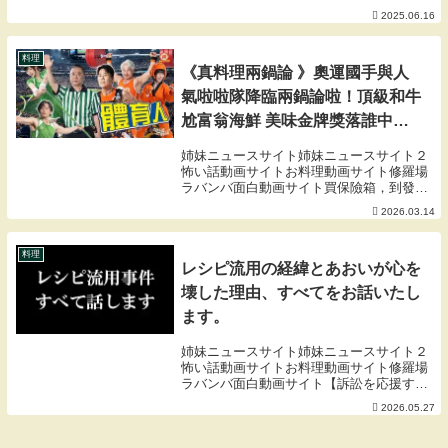
2025.06.16
料理
《真料理兩鍋論 》奧運國手與人
氣啦啦隊降臨兩鍋論啦！頂級和牛
尬富翁海鮮 美味金牌獎落誰中？
ft. 文姿云、羅嘉翎、TRAVIS、秀
姉妹ニュースサイト姉妹ニュースサイト２
秀子、金世星｜20260313 EP12
怖い話動画サイトお料理動画サイト修羅場
ラバンバ面白動画サイト買保險箱，到發億
完整版 #真料理兩鍋論
金庫就對了還有更多款式在這裡：#發億金
2026.03.14
庫 #金庫 #保險箱 #保險櫃 #保管箱 #保險箱
推薦 #室內設計 #裝潢-------...
料理
レシピ流用の経緯とあおいが心を
壊した理由、すべてをお話いたし
ます。
姉妹ニュースサイト姉妹ニュースサイト２
怖い話動画サイトお料理動画サイト修羅場
ラバンバ面白動画サイト【訴訟を応援す
る】【振込で寄付する】リターン不要で直
2026.05.27
接ご支援いただける場合は、下記口座への
お振込も受け付けております。恐れ入りま
すが、振込手数...