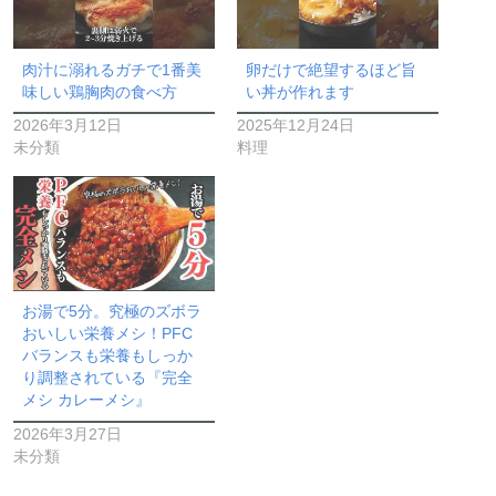
肉汁に溺れるガチで1番美
卵だけで絶望するほど旨
味しい鶏胸肉の食べ方
い丼が作れます
2026年3月12日
2025年12月24日
未分類
料理
お湯で5分。究極のズボラ
おいしい栄養メシ！PFC
バランスも栄養もしっか
り調整されている『完全
メシ カレーメシ』
2026年3月27日
未分類